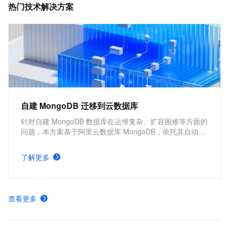
热门技术解决方案
控、游戏、风控等场景首选数据库，也是为阿里巴巴核
心业务提供支撑的数据库之一。
自建 MongoDB 迁移到云数据库
针对自建 MongoDB 数据库在运维复杂、扩容困难等方面的
问题，本方案基于阿里云数据库 MongoDB，依托其自动化
运维能力，助力企业高效管理数据库。云数据库还支持多重
备份机制和跨可用区容灾，全面保障数据安全与业务连续
了解更多
性。
查看更多