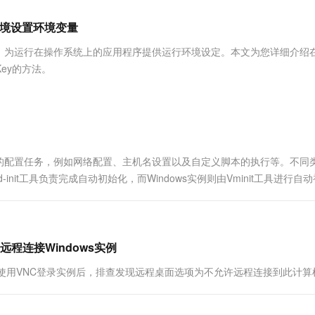
服务生态伙伴
视觉 Coding、空间感知、多模态思考等全面升级
1M上下文，专为长程任务能力而生
云工开物
企业应用
Works
Night Plan 支持 Qwen 3.8-Max
云原生大数据计算服务 MaxCompute
AI 办公
容器服务 Kub
NEW
Red Hat
行环境设置环境变量
30+ 款产品免费体验
Data Agent 驱动的一站式 Data+AI 开发治理平台
夜间 5 折，Qwen/Meoo/TokenPlan 客户专享
面向分析的企业级SaaS模式云数据仓库
AI智能应用
提供一站式管
科研合作
ERP
堂（旗舰版）
SUSE
，为运行在操作系统上的应用程序提供运行环境设定。本文为您详细介绍
智能客服
AI 应用构建
大模型原生
CRM
Key的方法。
防护产品
2个月
自动承接线索
建站小程序
Qoder
大模型服务平台百炼-应用模版
OA 办公系统
HOT
NEW
面向真实软件
个人版上线、团队版降价；千问3.8-Max首发发尝鲜
丰富多元化的应用模版和解决方案
力提升
财税管理
模板建站
万有无界
大模型服务平台百炼-智能体
400电话
定制建站
的模型效果
灵活可视化地构建企业级 Agent
的配置任务，例如网络配置、主机名设置以及自定义脚本的执行等。不同
方案
广告营销
模板小程序
init工具负责完成自动初始化，而Windows实例则由Vminit工具进行自
秒悟
人工智能平台 PAI
定制小程序
云端极速 AI 
新一代 AI 视频生成模型，深度适配广告营销等场景
AI Native 的算法工程平台，一站式完成建模、训练、推理服务部署
APP 开发
建站系统
程连接Windows实例
s时，使用VNC登录实例后，排查发现远程桌面选项为不允许远程连接到此计算
AI 应用
10分钟微调：让0.6B模型媲美235B模
多模态数据信
型
依托云原生高可用架构,实现Dify私有化部署
用1%尺寸在特定领域达到大模型90%以上效果