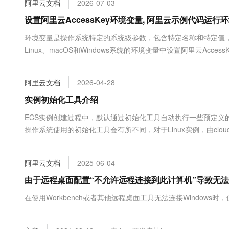
阿里云文档
2026-07-03
大数据开发治理平台 Data
AI 产品 免费试用
网络
安全
云开发大赛
Tableau 订阅
设置阿里云AccessKey环境变量, 阿里云示例代码运
1亿+ 大模型 tokens 和 
可观测
入门学习赛
中间件
AI空中课堂在线直播课
环境变量是操作系统特定的系统级参数，包含特定名称和特定值
云防火墙
140+云产品 免费试用
大模型服务
Linux、macOS和Windows系统的环境变量中设置阿里云Access
上云与迁云
云原生的云上边界网络安全
产品新客免费试用，最长1
数据库
生态解决方案
千问AI平台-Token Plan
企业出海
大模型ACA认证体验
大数据计算
阿里云文档
2026-04-28
助力企业全员 AI 认知与能
行业生态解决方案
政企业务
媒体服务
千问AI平台-模型体验
实例初始化工具介绍
开发者生态解决方案
在线体验全尺寸、多种模态
企业服务与云通信
ECS实例创建过程中，默认通过初始化工具自动执行一些预定义
AI 开发和 AI 应用解决
操作系统使用的初始化工具会有所不同，对于Linux实例，由cloud-
Happy 系列大模型
域名与网站
化。本文将介绍Linux实例和Windows实例的初始化工具。
终端用户计算
阿里云文档
2025-06-04
Serverless
由于远程桌面配置“不允许远程连接到此计算机”导致无法远
大模型解决方案
在使用Workbench或者其他远程桌面工具无法连接Window
开发工具
快速部署 Dify，高效搭建 
迁移与运维管理