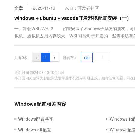
不通过:见评论瓜式安装，不过多的强调了五、配置远程登录（1）检查
文章
2023-11-10
来自：开发者社区
windows + ubuntu + vscode开发环境配置安装（一）
一、卸载WSL/WSL2 如果安装了windows子系统的朋友
拟机。虚拟机占用内存较大，WSL可能对于开发的一些需求还有欠
安装WSL(请参考官方资料，很详细): ....
共有9条
<
1
>
跳转至：
GO
更新时间 2024-08-13 10:11:56
本页面内关键词为智能算法引擎基于机器学习所生成，如有任何问题，可在页
Windows配置相关内容
Windows配置共享
Windows ii
Windows git配置
Windows配