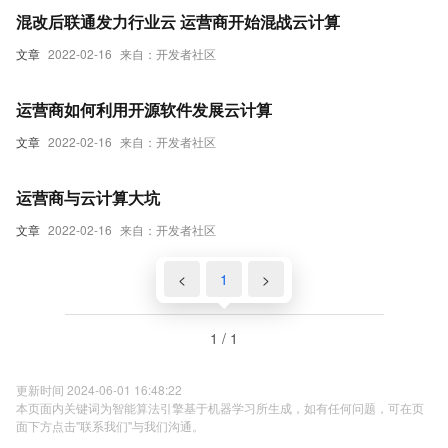
混改后联通发力行业云 运营商开始混战云计算
文章
2022-02-16
来自：开发者社区
运营商如何利用开源软件发展云计算
文章
2022-02-16
来自：开发者社区
运营商与云计算大坑
文章
2022-02-16
来自：开发者社区
<
1
>
1 / 1
更新时间 2024-06-01 16:48:22
本页面内关键词为智能算法引擎基于机器学习所生成，如有任何问题，可在页
面下方点击"联系我们"与我们沟通。