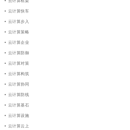
云计算框架
云计算快车
云计算步入
云计算策略
云计算企业
云计算防御
云计算对策
云计算构筑
云计算协同
云计算防线
云计算基石
云计算设施
云计算云上