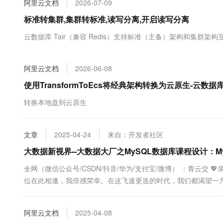
阿里云文档
2026-07-09
大数据开发治理平台 Data
AI 产品 免费试用
网络
安全
云开发大赛
Tableau 订阅
标准转集群,集群转标准,读写分离,开启读写分离
1亿+ 大模型 tokens 和 
可观测
入门学习赛
中间件
AI空中课堂在线直播课
云数据库 Tair（兼容 Redis）支持标准（主备）架构和集群架构
云防火墙
140+云产品 免费试用
大模型服务
上云与迁云
云原生的云上边界网络安全
产品新客免费试用，最长1
数据库
生态解决方案
千问AI平台-Token Plan
阿里云文档
2026-06-08
企业出海
大模型ACA认证体验
大数据计算
助力企业全员 AI 认知与能
行业生态解决方案
使用TransformToEcs将经典架构转换为云原生-云数据库 
政企业务
媒体服务
千问AI平台-模型体验
开发者生态解决方案
转换本地盘到云原生
在线体验全尺寸、多种模态
企业服务与云通信
AI 开发和 AI 应用解决
Happy 系列大模型
域名与网站
文章
2025-04-24
来自：开发者社区
大数据新视界--大数据大厂之MySQL数据库课程设计：
终端用户计算
全网（微信公众号/CSDN/抖音/华为/支付宝/微博） ：青云交 
Serverless
大模型解决方案
位在此相逢，我倍感荣幸。在这飞速更迭的时代，我们都渴望一方
为你呈上趣味与实用兼具的知识，...
开发工具
快速部署 Dify，高效搭建 
阿里云文档
2025-04-08
迁移与运维管理