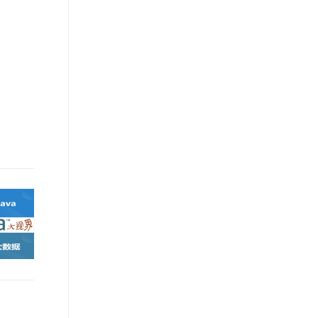
文戏情感细腻自然，动作戏激烈拳拳到肉，实现更强表演能力
支持中英文自由切换，具备更强的噪声鲁棒性
ernetes 版 ACK
云聚AI 严选权益
AI 原生数据库服务发布
SSL 证书
，一键激活高效办公新体验
理容器应用的 K8s 服务
精选AI产品，从模型到应用全链提效
Agent 数据网关
堡垒机
AI 用量加速计划
云原生数据库 PolarDB
应用
防火墙
、识别商机，让客服更高效、服务更出色。
新老同享，达量后返
Agentic Database 发布
千问办公
主机安全
NEW
的智能体编程平台
一站式AI生产力平台
AI 应用及服务市场
伶鹊
企业级人与Agent协作平台，接入和调度多个数字员工
智能客服平台，对话机器人、对话分析、智能外呼
AI 应用
大模型服务平台百炼 - 全妙
大模型
应用创作平台
多模态内容创作工具，已接入 DeepSeek
自然语言处理
数据标注
机器学习
息提取
与 AI 智能体进行实时音视频通话
从文本、图片、视频中提取结构化的属性信息
构建支持视频理解的 AI 音视频实时通话应用