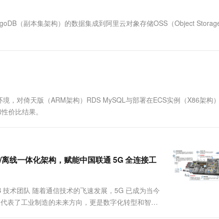
一个 AI 助手
超强辅助，Bol
即刻拥有 DeepSeek-R1 满血版
在企业官网、通讯软件中为客户提供 AI 客服
DB（副本集架构）的数据集成到阿里云对象存储OSS（Object Storag
多种方案随心选，轻松解锁专属 DeepSeek
对倚天版（ARM架构）RDS MySQL与部署在ECS实例（X86架构
格和性价比结果。
 的实时/离线一体化架构，赋能中国联通 5G 全连接工
B 技术团队 随着通信技术的飞速发展，5G 已成为当今
仅代表了工业制造的未来方向，更是数字化转型和智能
一代信息通信技术，实现工厂内部各个生产单元的广泛连