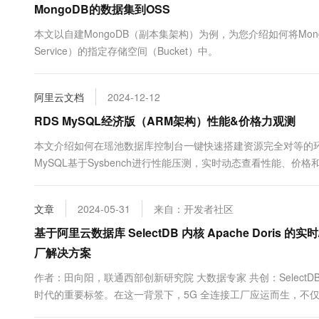
MongoDB的数据集到OSS
10 分钟在聊天系统中增加
专有云
本文以自建MongoDB（副本集架构）为例，为您介绍如何将Mongo
Service）的指定存储空间（Bucket）中。
阿里云文档
2024-12-12
RDS MySQL经济版（ARM架构）性能&价格力观测
本文介绍如何在瑶池数据库控制台一键快速搭建资源完全对等的环境，
MySQL基于Sysbench进行性能压测，实时动态查看性能、价
文章
2024-05-31
来自：开发者社区
基于阿里云数据库 SelectDB 内核 Apache Doris
厂解决方案
作者：田向阳，联通西部创新研究院 大数据专家 共创：SelectD
时代的重要标签。在这一背景下，5G 全连接工厂应运而生，不
制造的典范。 5G 全连接工厂，顾名思义，是利用 5G 等新