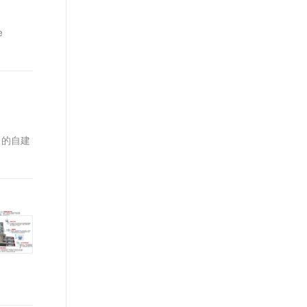
t.diy 一步搞定创意建站
构建大模型应用的安全防护体系
通过自然语言交互简化开发流程,全栈开发支持
通过阿里云安全产品对 AI 应用进行安全防护
e
）的自建