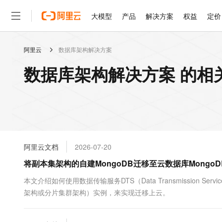
大模型
产品
解决方案
权益
定价
阿里云
数据库架构解决方案
大模型
产品
解决方案
权益
定价
云市场
伙伴
服务
了解阿里云
精选产品
精选解决方案
普惠上云
产品定价
精选商城
成为销售伙伴
售前咨询
为什么选择阿里云
千问AI平台
数据库架构解决方案 的相
了解云产品的定价详情
大模型服务平台百炼
千问办公，解锁你的工作
普惠上云 官方力荐
分销伙伴
在线服务
网站建设
什么是云计算
大
大模型服务与应用平台
企业级Agent产品，直接
云服务器38元/年起，超
咨询伙伴
多端小程序
技术领先
云上成本管理
售后服务
轻量应用服务器
Agency Agents：拥
官方推荐返现计划
大模型
精选产品
精选解决方案
Salesforce 国际版订阅
稳定可靠
管理和优化成本
推荐新用户得奖励，单订单
销售伙伴合作计划
自助服务
友盟天域
安全合规
人工智能与机器学习
AI
文本生成
云数据库 RDS
HappyHorse 打造一
云工开物
无影生态合作计划
在线服务
阿里云文档
2026-07-20
观测云
分析师报告
高校专属算力普惠，学生认
计算
互联网应用开发
Qwen3.8-Max
HOT
Salesforce On Alibaba C
工单服务
将副本集架构的自建MongoDB迁移至云数据库MongoD
智能体时代全能旗舰模型
Tuya 物联网平台阿里云
研究报告与白皮书
人工智能平台 PAI
快速拥有专属 OpenClaw
大模
Consulting Partner 合
大数据
容器
免费试用
短信专区
一站式AI开发、训练和推
本文介绍如何使用数据传输服务DTS（Data Transmission S
蓝凌 OA
Qwen3.7-Plus
AI 大模型销售与服务生
现代化应用
架构或分片集群架构）实例，来实现迁移上云。
存储
天池大赛
能看、能想、能动手的多模
云解析DNS
解决方案免费试用 新老
电子合同
最高领取价值200元试用
安全
网络与CDN
AI 算法大赛
Qwen3-VL-Plus
畅捷通