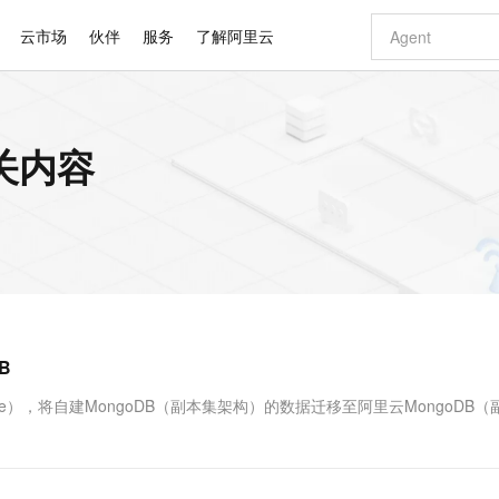
云市场
伙伴
服务
了解阿里云
AI 特惠
数据与 API
成为产品伙伴
企业增值服务
最佳实践
价格计算器
AI 场景体
基础软件
产品伙伴合
阿里云认证
市场活动
配置报价
大模型
关内容
自助选配和估算价格
新方式
睿译宝，AI翻译排版一步到位
智启 AI 普惠权益
产品生态集成认证中心
企业支持计划
云上春晚
域名与网站
千问官方 MaaS 平台，为开发者和 Agent 而生，新用户赠送 1 亿 + tokens 额度
Qwen Aud
AI Coding
阿里云Maa
2026 阿里云
云服务器 E
为企业打
数据集
Windows
大模型认证
模型
NEW
NEW
交付可用成果
值低价云产品抢先购
上传文档即自动完成翻译和格式还原
至高享 1亿+免费 tokens，加速 Al 应用落地
提供智能易用的域名与建站服务
智能编程，一键
安全可靠、
产品生态伙伴
专家技术服务
云上奥运之旅
弹性计算合作
阿里云中企出
手机三要素
宝塔 Linux
全部认证
价格优势
有专属领域专家
GLM-5.2：长任务时代开源旗舰模型
阿里云 OPC 创新助力计划
千问大模型
即刻拥有 DeepS
AI 电商营销
对象存储 O
大模型
产品生态伙伴工作台
企业增值服务台
云栖战略参考
云存储合作计
云栖大会
身份实名认证
CentOS
训练营
推动算力普惠，释放技术红利
最高返9万
多领域专家智能体,一键组建 AI 虚拟交付团队
快速构建应用程序和网站，即刻迈出上云第一步
至高百万元 Token 补贴，加速一人公司成长
多元化、高性能、安全可靠的大模型服务
真正可用的 1M 上下文,一次完成代码全链路开发
轻松解锁专属 Dee
从图文生成到
云上的中国
数据库合作计
活动全景
短信
Docker
图片和
站式影视创作平台
Hermes Agent，打造自进化智能体
Token Plan 模型订阅计划
数字证书管理服务（原SSL证书）
5 分钟轻松部署
AI 广告创作
无影云电脑
企业成长
NEW
信息公告
看见新力量
云网络合作计
OCR 文字识别
JAVA
证享300元代金券
可视化编排打通从文字构思到成片全链路闭环
全托管，含MySQL、PostgreSQL、SQL Server、MariaDB多引擎
自主进化，持久记忆，越用越聪明
Qwen3.8-Max 首发尝鲜，限时加量 10 倍，夜间低至2折
实现全站HTTPS，呈现可信的WEB访问
图文、视频一
随时随地安
Kimi-K3
HappyHors
NEW
魔搭 Mode
loud
服务实践
官网公告
B
Kimi 最新旗舰模型，长程编程与推理利器
让文字生成流
金融模力时刻
Salesforce O
版
发票查验
全能环境
Claude Code + GStack 打造工程团队
千问办公，限时限量积分加倍
Qoder
低代码高效构
AI 建站
短信服务
型
NEW
作计划
计划
创新中心
魔搭 ModelSc
健康状态
理服务
让AI从“聊天伙伴”进化为能干活的“数字员工”
安装技能 GStack，拥有专属 AI 工程团队
你的AI工作搭子，覆盖日常办公高频场景
面向真实软件的智能体编程平台
0 代码专业建
ervice），将自建MongoDB（副本集架构）的数据迁移至阿里云MongoDB
客户案例
天气预报查询
操作系统
Deepseek-v4-pro
HappyHors
态合作计划
态智能体模型
旗舰 MoE 大模型，百万上下文与顶尖推理能力
图生视频，流
同享
万小智 AI 建站低至 15元/月
Qoder CN
AI 短剧/漫剧
云原生数据库 
快递物流查询
WordPress
成为服务伙
高校合作
点，立即开启云上创新
覆盖公网/内网、递归/权威、移动APP等全场景解析服务
送.CN域名，送备案服务码
基于千问大模型等，支持代码智能生成、研发智能问答
AI助力短剧
GLM-5.2
Wan2.7-T
Ubuntu