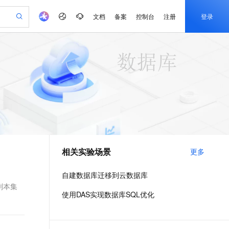
文档
备案
控制台
注册
登录
验
作计划
器
AI 活动
专业服务
服务伙伴合作计划
开发者社区
加入我们
产品动态
服务平台百炼
阿里云 OPC 创新助力计划
一站式生成采购清单，支持单品或批量购买
io：打造专属 AI 语音助手
S产品伙伴计划（繁花）
峰会
CS
造的大模型服务与应用开发平台
一句话生成原生可编辑精美 PPT 文稿
AI 生产力先锋
Al MaaS 服务伙伴赋能合作
域名
博文
Careers
至高可申请百万元
Qwen3.8-Max 模型上线
开启高性价比 AI 编程新体验
弹性可伸缩的云计算服务
Qwen-Audio-3.0-Realtime 端到端实时语音角色扮演
输入一句话想法, 轻松生成专业的 PPT
先锋实践拓展 AI 生产力的边界
Token 补贴，五大权
计划
海大会
伙伴信用分合作计划
商标
问答
社会招聘
益加速 OPC 成功
eek-V4-Pro
SS
一键部署幻兽帕鲁游戏服务器
飞天发布时刻
HOT
Open Search 向量检索版支
划
备案
电子书
校园招聘
pSeek-V4-Pro
视频创作，一键激活电商全链路生产力
稳定、安全、高性价比、高性能的云存储服务
一键购买专属联机服务器，轻松开启游戏
所见，即是所愿
持视频检索 Pipeline 功能
更多支持
划
公司注册
镜像站
视频生成
语音识别与合成
专属 QwenPaw
漫剧工坊：一站式动画创作平台
AI 实训营
HOT
应用身份服务 (IDaaS)
合作伙伴培训与认证
相关实验场景
更多
划
上云迁移
站生成，高效打造优质广告素材
全接入的云上超级电脑
从聊天伙伴进化为能主动干活的本地数字员工
快速生产连贯的高质量长漫剧
从基础到进阶，Agent 创客手把手教你
OpenClaw 管理能力上线
e-1.1-T2V
Qwen3-TTS-Flash
lScope
我要反馈
查询合作伙伴
畅细腻的高质量视频
离线语音合成大模型，多语言方言自适应，低延迟高稳定
n Alibaba Cloud ISV 合作
代维服务
建企业门户网站
10 分钟搭建微信、支付宝小程序
自建数据库迁移到云数据库
MaxCompute MaxFrame 提
创新加速
ope
登录合作伙伴管理后台
我要建议
站，无忧落地极速上线
以可视化方式快速构建移动和 PC 门户网站
国内短信简单易用，安全可靠，秒级触达，全球覆盖200+国家和地区。
高效部署网站，快速应用到小程序
供自动弹性内存功能
（副本集
e-1.1-I2V
Cosyvoice-V3-Flash
使用DAS实现数据库SQL优化
安全
畅自然，细节丰富
高表现力语音合成大模型，语音克隆听感自然
我要投诉
PolarDB
上云场景组合购
Milvus 弹性伸缩功能新增节
伴
漫剧创作，剧本、分镜、视频高效生成
100%兼容MySQL、PostgreSQL，兼容Oracle，支持集中和分布式
覆盖90%+业务场景，专享组合折扣价
点支持范围
2V
VPN
Fun-ASR