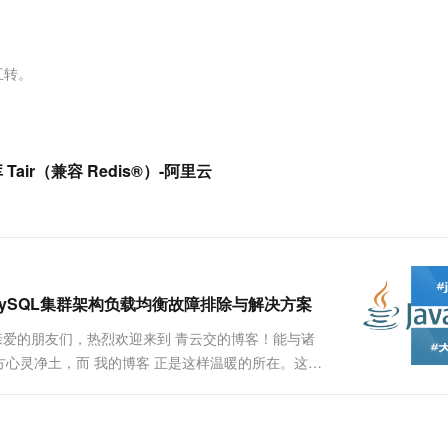
服务生态伙伴
视觉 Coding、空间感知、多模态思考等全面升级
1M上下文，专为长程任务能力而生
云工开物
企业应用
Works
Night Plan 支持 Qwen 3.8-Max
云原生大数据计算服务 MaxCompute
AI 办公
容器服务 Kub
NEW
Red Hat
30+ 款产品免费体验
Data Agent 驱动的一站式 Data+AI 开发治理平台
夜间 5 折，Qwen/Meoo/TokenPlan 客户专享
面向分析的企业级SaaS模式云数据仓库
AI智能应用
提供一站式管
科研合作
ERP
堂（旗舰版）
SUSE
互转。
智能客服
AI 应用构建
大模型原生
CRM
防护产品
2个月
自动承接线索
建站小程序
Qoder
大模型服务平台百炼-应用模版
OA 办公系统
HOT
NEW
面向真实软件
个人版上线、团队版降价；千问3.8-Max首发发尝鲜
丰富多元化的应用模版和解决方案
力提升
财税管理
模板建站
Tair（兼容 Redis®）-阿里云
万有无界
大模型服务平台百炼-智能体
400电话
定制建站
的模型效果
灵活可视化地构建企业级 Agent
方案
广告营销
模板小程序
秒悟
人工智能平台 PAI
定制小程序
云端极速 AI 
新一代 AI 视频生成模型，深度适配广告营销等场景
AI Native 的算法工程平台，一站式完成建模、训练、推理服务部署
MySQL集群架构负载均衡故障排除与解决方案
APP 开发
💖亲爱的朋友们，热烈欢迎来到 青云交的博客！能与诸
建站系统
心灵净土，而 我的博客 正是这样温暖的所在。这里
AI 应用
10分钟微调：让0.6B模型媲美235B模
多模态数据信
型
依托云原生高可用架构,实现Dify私有化部署
用1%尺寸在特定领域达到大模型90%以上效果