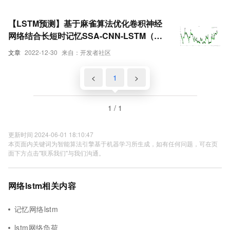
【LSTM预测】基于麻雀算法优化卷积神经
网络结合长短时记忆SSA-CNN-LSTM（多
输入单输出）电力负荷预测含Matlab代码
文章
2022-12-30
来自：开发者社区
<
1
>
1 / 1
更新时间 2024-06-01 18:10:47
本页面内关键词为智能算法引擎基于机器学习所生成，如有任何问题，可在页
面下方点击"联系我们"与我们沟通。
网络lstm相关内容
记忆网络lstm
lstm网络负荷