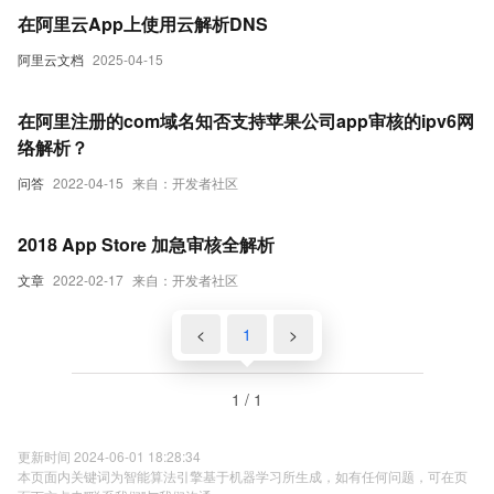
在阿里云App上使用云解析DNS
阿里云文档
2025-04-15
在阿里注册的com域名知否支持苹果公司app审核的ipv6网
络解析？
问答
2022-04-15
来自：开发者社区
2018 App Store 加急审核全解析
文章
2022-02-17
来自：开发者社区
<
1
>
1 / 1
更新时间 2024-06-01 18:28:34
本页面内关键词为智能算法引擎基于机器学习所生成，如有任何问题，可在页