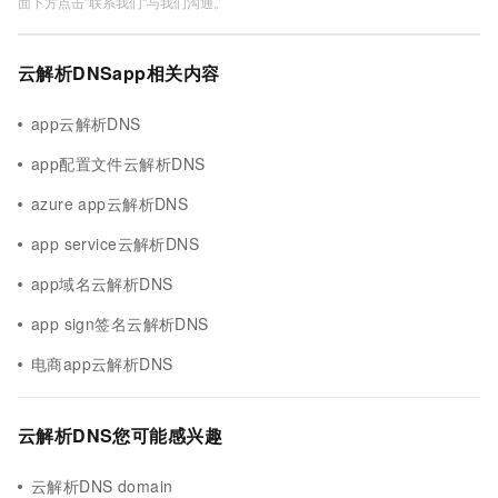
面下方点击"联系我们"与我们沟通。
云解析DNSapp相关内容
app云解析DNS
app配置文件云解析DNS
azure app云解析DNS
app service云解析DNS
app域名云解析DNS
app sign签名云解析DNS
电商app云解析DNS
云解析DNS您可能感兴趣
云解析DNS domain