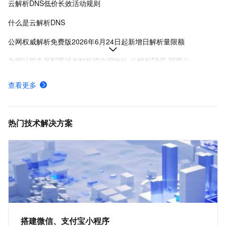
云解析DNS低价长效活动规则
什么是云解析DNS
公网权威解析免费版2026年6月24日起新增日解析量限额
为网站服务器配置域名解析指向IP地址-云解析DNS-阿里云
地域线路-境外_公网权威解析
查看更多
域名解析服务无中断迁移流程-云解析DNS-阿里云
公网权威域名解析管理-公网权威解析-云解析DNS-阿里云
热门技术解决方案
搭建微信、支付宝小程序