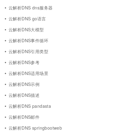
云解析DNS dns服务器
云解析DNS go语言
云解析DNS大模型
云解析DNS事件循环
云解析DNS引用类型
云解析DNS参考
云解析DNS适用场景
云解析DNS示例
云解析DNS描述
云解析DNS pandasta
云解析DNS邮件
云解析DNS springbootweb