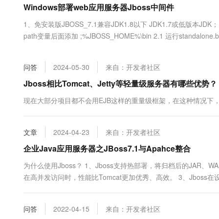
Windows部署web应用服务器Jboss中间件
大数据开发治理平台 Data
AI 产品 免费试用
网络
安全
云开发大赛
Tableau 订阅
1亿+ 大模型 tokens 和 
1、免安装版JBOSS_7.1兼容JDK1.8以下 JDK1.7或低版本J
可观测
入门学习赛
中间件
AI空中课堂在线直播课
path变量后面添加 ;%JBOSS_HOME%\bin 2.1 运行standalone.ba
云防火墙
140+云产品 免费试用
大模型服务
JBOSS运行成功； 3、将开发包war复制放在C:\jboss7\standalone
上云与迁云
云原生的云上边界网络安全
产品新客免费试用，最长1
数据库
生态解决方案
千问AI平台-Token Plan
问答
2024-05-30
来自：开发者社区
企业出海
大模型ACA认证体验
大数据计算
助力企业全员 AI 认知与能
行业生态解决方案
Jboss相比Tomcat、Jetty等轻量级服务器有哪些优势？
政企业务
媒体服务
千问AI平台-模型体验
开发者生态解决方案
现在大部分项目都不会用EJB这样的重量级框架，在这种情况下，Jbo
在线体验全尺寸、多种模态
企业服务与云通信
AI 开发和 AI 应用解决
Happy 系列大模型
域名与网站
文章
2024-04-23
来自：开发者社区
企业Java应用服务器之JBoss7.1与Apahce整合
终端用户计算
为什么使用Jboss？ 1、Jboss支持热部署，将归档后的JAR
Serverless
大模型解决方案
在高并发访问时，性能比Tomcat更加优秀、高效。 3、Jboss
化。 4、Jboss已经成为Java中间件的一个企业级的Web应用，
开发工具
快速部署 Dify，高效搭建 
泛...
问答
2022-04-15
来自：开发者社区
迁移与运维管理