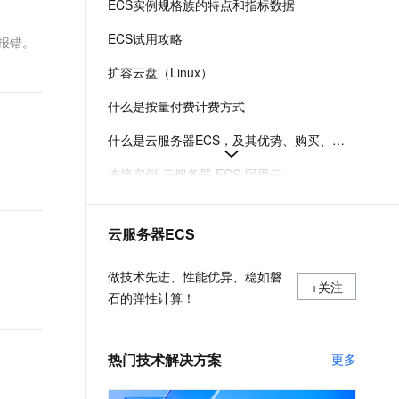
ECS实例规格族的特点和指标数据
t.diy 一步搞定创意建站
构建大模型应用的安全防护体系
通过自然语言交互简化开发流程,全栈开发支持
通过阿里云安全产品对 AI 应用进行安全防护
ECS试用攻略
动报错。
扩容云盘（Linux）
什么是按量付费计费方式
什么是云服务器ECS，及其优势、购买、使用方式和部署建议
连接实例-云服务器 ECS-阿里云
在Linux上安装Docker和Docker Compose
云服务器ECS
实例登录名、密码、密钥对管理
阿里云ECS通用型实例规格（g系列）
做技术先进、性能优异、稳如磐
+关注
石的弹性计算！
热门技术解决方案
更多