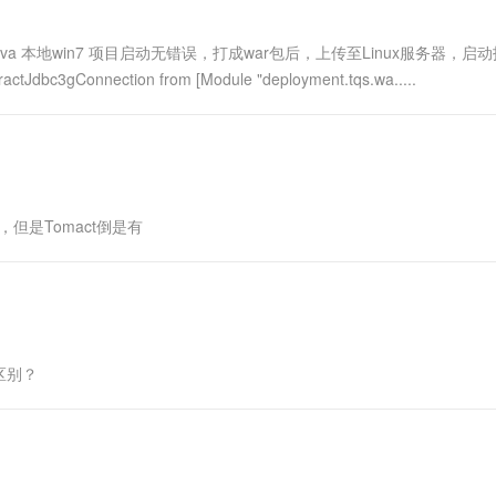
一个 AI 助手
超强辅助，Bol
即刻拥有 DeepSeek-R1 满血版
在企业官网、通讯软件中为客户提供 AI 客服
语言java 本地win7 项目启动无错误，打成war包后，上传至Linux服务器，启
多种方案随心选，轻松解锁专属 DeepSeek
ractJdbc3gConnection from [Module "deployment.tqs.wa.....
，但是Tomact倒是有
区别？