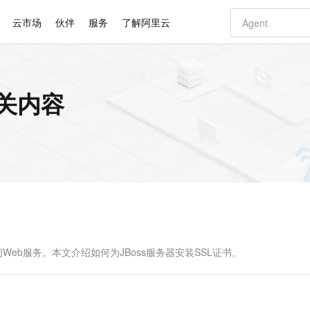
云市场
伙伴
服务
了解阿里云
AI 特惠
数据与 API
成为产品伙伴
企业增值服务
最佳实践
价格计算器
AI 场景体
基础软件
产品伙伴合
阿里云认证
市场活动
配置报价
大模型
相关内容
自助选配和估算价格
新方式
睿译宝，AI翻译排版一步到位
智启 AI 普惠权益
产品生态集成认证中心
企业支持计划
云上春晚
域名与网站
千问官方 MaaS 平台，为开发者和 Agent 而生，新用户赠送 1 亿 + tokens 额度
Qwen Aud
AI Coding
阿里云Maa
2026 阿里云
云服务器 E
为企业打
数据集
Windows
大模型认证
模型
NEW
NEW
交付可用成果
值低价云产品抢先购
上传文档即自动完成翻译和格式还原
至高享 1亿+免费 tokens，加速 Al 应用落地
提供智能易用的域名与建站服务
智能编程，一键
安全可靠、
产品生态伙伴
专家技术服务
云上奥运之旅
弹性计算合作
阿里云中企出
手机三要素
宝塔 Linux
全部认证
价格优势
有专属领域专家
GLM-5.2：长任务时代开源旗舰模型
阿里云 OPC 创新助力计划
千问大模型
即刻拥有 DeepS
AI 电商营销
对象存储 O
大模型
产品生态伙伴工作台
企业增值服务台
云栖战略参考
云存储合作计
云栖大会
身份实名认证
CentOS
训练营
推动算力普惠，释放技术红利
最高返9万
多领域专家智能体,一键组建 AI 虚拟交付团队
快速构建应用程序和网站，即刻迈出上云第一步
至高百万元 Token 补贴，加速一人公司成长
多元化、高性能、安全可靠的大模型服务
真正可用的 1M 上下文,一次完成代码全链路开发
轻松解锁专属 Dee
从图文生成到
云上的中国
数据库合作计
活动全景
短信
Docker
图片和
站式影视创作平台
Hermes Agent，打造自进化智能体
Token Plan 模型订阅计划
数字证书管理服务（原SSL证书）
5 分钟轻松部署
AI 广告创作
无影云电脑
企业成长
NEW
信息公告
看见新力量
云网络合作计
OCR 文字识别
JAVA
证享300元代金券
可视化编排打通从文字构思到成片全链路闭环
全托管，含MySQL、PostgreSQL、SQL Server、MariaDB多引擎
自主进化，持久记忆，越用越聪明
Qwen3.8-Max 首发尝鲜，限时加量 10 倍，夜间低至2折
实现全站HTTPS，呈现可信的WEB访问
图文、视频一
随时随地安
Kimi-K3
HappyHors
NEW
魔搭 Mode
loud
服务实践
官网公告
Kimi 最新旗舰模型，长程编程与推理利器
让文字生成流
金融模力时刻
Salesforce O
版
发票查验
全能环境
Claude Code + GStack 打造工程团队
千问办公，限时限量积分加倍
Qoder
低代码高效构
AI 建站
短信服务
型
NEW
作计划
计划
创新中心
魔搭 ModelSc
健康状态
理服务
让AI从“聊天伙伴”进化为能干活的“数字员工”
安装技能 GStack，拥有专属 AI 工程团队
你的AI工作搭子，覆盖日常办公高频场景
面向真实软件的智能体编程平台
0 代码专业建
问Web服务。本文介绍如何为JBoss服务器安装SSL证书。
客户案例
天气预报查询
操作系统
Deepseek-v4-pro
HappyHors
态合作计划
态智能体模型
旗舰 MoE 大模型，百万上下文与顶尖推理能力
图生视频，流
同享
万小智 AI 建站低至 15元/月
Qoder CN
AI 短剧/漫剧
云原生数据库 
快递物流查询
WordPress
成为服务伙
高校合作
点，立即开启云上创新
覆盖公网/内网、递归/权威、移动APP等全场景解析服务
送.CN域名，送备案服务码
基于千问大模型等，支持代码智能生成、研发智能问答
AI助力短剧
GLM-5.2
Wan2.7-T
Ubuntu