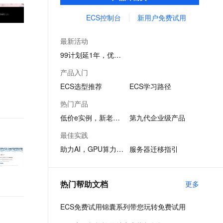
务创新。
文戏情感细腻自然，动作戏激烈拳拳到肉，实现更强表演能力
支持中英文自由切换，具备更强的噪声鲁棒性
ernetes 版 ACK
云聚AI 严选权益
AI 原生数据库服务发布
SSL 证书
ECS控制台
新用户免费试用
，一键激活高效办公新体验
理容器应用的 K8s 服务
精选AI产品，从模型到应用全链提效
Agent 数据网关
堡垒机
AI 用量加速计划
云原生数据库 PolarDB
最新活动
应用
防火墙
、识别商机，让客服更高效、服务更出色。
新老同享，达量后返
Agentic Database 发布
99计划延1年，优惠续享
千问办公
主机安全
NEW
产品入门
的智能体编程平台
一站式AI生产力平台
ECS选型推荐
ECS学习路径
AI 应用及服务市场
伶鹊
热门产品
企业级人与Agent协作平台，接入和调度多个数字员工
智能客服平台，对话机器人、对话分析、智能外呼
AI 应用
低价e实例，新老同享
第九代企业级产品
大模型服务平台百炼 - 全妙
大模型
最佳实践
应用创作平台
多模态内容创作工具，已接入 DeepSeek
助力AI，GPU算力1折起
服务器迁移指引
自然语言处理
数据标注
热门帮助文档
更多
机器学习
息提取
与 AI 智能体进行实时音视频通话
ECS免费试用锦囊系列带您玩转免费试用
从文本、图片、视频中提取结构化的属性信息
构建支持视频理解的 AI 音视频实时通话应用