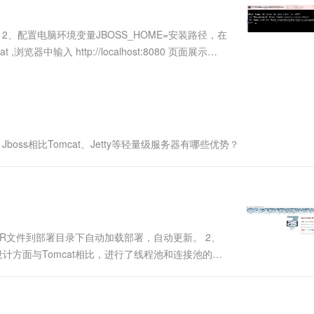
服务生态伙伴
视觉 Coding、空间感知、多模态思考等全面升级
1M上下文，专为长程任务能力而生
云工开物
企业应用
Works
Night Plan 支持 Qwen 3.8-Max
云原生大数据计算服务 MaxCompute
AI 办公
容器服务 Kub
NEW
Red Hat
30+ 款产品免费体验
Data Agent 驱动的一站式 Data+AI 开发治理平台
夜间 5 折，Qwen/Meoo/TokenPlan 客户专享
面向分析的企业级SaaS模式云数据仓库
AI智能应用
提供一站式管
科研合作
DK； 2、配置电脑环境变量JBOSS_HOME=安装路径，在
ERP
堂（旗舰版）
SUSE
t ,浏览器中输入 http://localhost:8080 页面展示
智能客服
AI 应用构建
大模型原生
CRM
...
防护产品
2个月
自动承接线索
建站小程序
Qoder
大模型服务平台百炼-应用模版
OA 办公系统
HOT
NEW
面向真实软件
个人版上线、团队版降价；千问3.8-Max首发发尝鲜
丰富多元化的应用模版和解决方案
力提升
财税管理
模板建站
万有无界
大模型服务平台百炼-智能体
400电话
定制建站
ss相比Tomcat、Jetty等轻量级服务器有哪些优势？
的模型效果
灵活可视化地构建企业级 Agent
方案
广告营销
模板小程序
秒悟
人工智能平台 PAI
定制小程序
云端极速 AI 
新一代 AI 视频生成模型，深度适配广告营销等场景
AI Native 的算法工程平台，一站式完成建模、训练、推理服务部署
APP 开发
、WAR文件到部署目录下自动加载部署，自动更新。 2、
建站系统
在设计方面与Tomcat相比，进行了线程池和连接池的优
Tomcat是轻量级应用，作为Java开发调试环境使用广
AI 应用
10分钟微调：让0.6B模型媲美235B模
多模态数据信
型
依托云原生高可用架构,实现Dify私有化部署
用1%尺寸在特定领域达到大模型90%以上效果