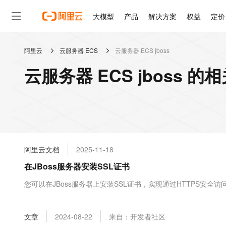
大模型
产品
解决方案
权益
定价
阿里云
云服务器 ECS
云服务器 ECS jboss
大模型
产品
解决方案
权益
定价
云市场
伙伴
服务
了解阿里云
精选产品
精选解决方案
普惠上云
产品定价
精选商城
成为销售伙伴
售前咨询
为什么选择阿里云
千问AI平台
云服务器 ECS jboss 的
了解云产品的定价详情
大模型服务平台百炼
千问办公，解锁你的工作
普惠上云 官方力荐
分销伙伴
在线服务
网站建设
什么是云计算
大
大模型服务与应用平台
企业级Agent产品，直接
云服务器38元/年起，超
咨询伙伴
多端小程序
技术领先
云上成本管理
售后服务
轻量应用服务器
Agency Agents：拥
官方推荐返现计划
大模型
精选产品
精选解决方案
Salesforce 国际版订阅
稳定可靠
管理和优化成本
推荐新用户得奖励，单订单
销售伙伴合作计划
自助服务
友盟天域
安全合规
人工智能与机器学习
AI
文本生成
云数据库 RDS
HappyHorse 打造一
云工开物
无影生态合作计划
在线服务
阿里云文档
2025-11-18
观测云
分析师报告
高校专属算力普惠，学生认
计算
互联网应用开发
Qwen3.8-Max
HOT
Salesforce On Alibaba C
工单服务
在JBoss服务器安装SSL证书
智能体时代全能旗舰模型
Tuya 物联网平台阿里云
研究报告与白皮书
人工智能平台 PAI
快速拥有专属 OpenClaw
大模
Consulting Partner 合
大数据
容器
免费试用
短信专区
一站式AI开发、训练和推
您可以在JBoss服务器上安装SSL证书，实现通过HTTPS安全访
蓝凌 OA
Qwen3.7-Plus
AI 大模型销售与服务生
现代化应用
存储
天池大赛
能看、能想、能动手的多模
云解析DNS
解决方案免费试用 新老
电子合同
最高领取价值200元试用
安全
文章
网络与CDN
2024-08-22
来自：开发者社区
AI 算法大赛
Qwen3-VL-Plus
畅捷通