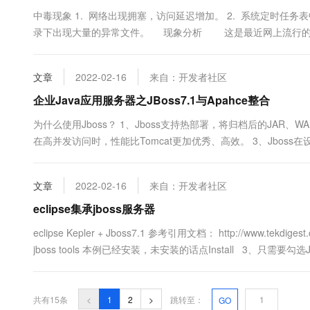
中毒现象 1. 网络出现拥塞，访问延迟增加。 2. 系统定时任务表中出现
录下出现大量的异常文件。 现象分析 这是最近网上流行的一种蠕虫
文章
2022-02-16
来自：开发者社区
企业Java应用服务器之JBoss7.1与Apahce整合
为什么使用Jboss？ 1、Jboss支持热部署，将归档后的JAR
在高并发访问时，性能比Tomcat更加优秀、高效。 3、Jboss
化。 4、Jboss已经成为Java中间件的一个企业级的Web应用，
泛。 5、配置简单，占用系统资源少....
文章
2022-02-16
来自：开发者社区
eclipse集承jboss服务器
eclipse Kepler + Jboss7.1 参考引用文档： http://www.tekdigest.
jboss tools 本例已经安装，未安装的话点Install 3、只需要勾选JBos
共有15条
<
1
2
>
跳转至：
GO