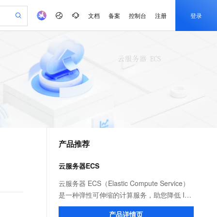
文档
备案
控制台
注册
登录
验
作计划
器
AI 活动
专业服务
服务伙伴合作计划
开发者社区
加入我们
产品动态
服务平台百炼
阿里云 OPC 创新助力计划
一站式生成采购清单，支持单品或批量购买
io：打造专属 AI 语音助手
S产品伙伴计划（繁花）
峰会
CS
造的大模型服务与应用开发平台
一句话生成原生可编辑精美 PPT 文稿
AI 生产力先锋
Al MaaS 服务伙伴赋能合作
域名
博文
Careers
至高可申请百万元
Qwen3.8-Max 模型上线
开启高性价比 AI 编程新体验
弹性可伸缩的云计算服务
Qwen-Audio-3.0-Realtime 端到端实时语音角色扮演
输入一句话想法, 轻松生成专业的 PPT
先锋实践拓展 AI 生产力的边界
Token 补贴，五大权
计划
海大会
伙伴信用分合作计划
商标
问答
社会招聘
益加速 OPC 成功
eek-V4-Pro
SS
一键部署幻兽帕鲁游戏服务器
飞天发布时刻
HOT
Open Search 向量检索版支
划
备案
电子书
校园招聘
pSeek-V4-Pro
视频创作，一键激活电商全链路生产力
稳定、安全、高性价比、高性能的云存储服务
一键购买专属联机服务器，轻松开启游戏
所见，即是所愿
持视频检索 Pipeline 功能
更多支持
划
公司注册
镜像站
视频生成
语音识别与合成
专属 QwenPaw
漫剧工坊：一站式动画创作平台
AI 实训营
HOT
应用身份服务 (IDaaS)
合作伙伴培训与认证
产品推荐
划
上云迁移
站生成，高效打造优质广告素材
全接入的云上超级电脑
从聊天伙伴进化为能主动干活的本地数字员工
快速生产连贯的高质量长漫剧
从基础到进阶，Agent 创客手把手教你
OpenClaw 管理能力上线
e-1.1-T2V
Qwen3-TTS-Flash
lScope
我要反馈
查询合作伙伴
畅细腻的高质量视频
离线语音合成大模型，多语言方言自适应，低延迟高稳定
n Alibaba Cloud ISV 合作
代维服务
建企业门户网站
10 分钟搭建微信、支付宝小程序
云服务器ECS
MaxCompute MaxFrame 提
创新加速
ope
登录合作伙伴管理后台
我要建议
站，无忧落地极速上线
以可视化方式快速构建移动和 PC 门户网站
国内短信简单易用，安全可靠，秒级触达，全球覆盖200+国家和地区。
高效部署网站，快速应用到小程序
供自动弹性内存功能
e-1.1-I2V
Cosyvoice-V3-Flash
云服务器 ECS（Elastic Compute Service）
安全
畅自然，细节丰富
高表现力语音合成大模型，语音克隆听感自然
我要投诉
PolarDB
是一种弹性可伸缩的计算服务，助您降低 IT
上云场景组合购
Milvus 弹性伸缩功能新增节
伴
漫剧创作，剧本、分镜、视频高效生成
100%兼容MySQL、PostgreSQL，兼容Oracle，支持集中和分布式
覆盖90%+业务场景，专享组合折扣价
点支持范围
成本，提升运维效率，使您更专注于核心业
2V
VPN
Fun-ASR
产品详情页