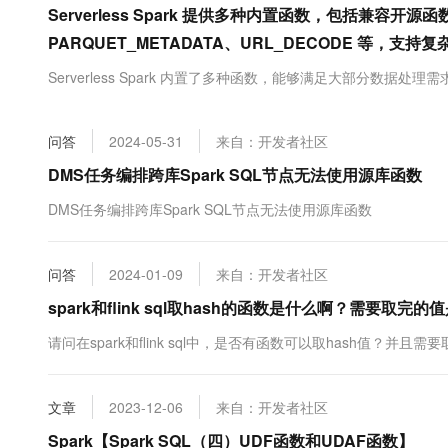
Serverless Spark 提供多种内置函数，包括兼容开
大数据开发治理平台 Data
AI 产品 免费试用
网络
安全
云开发大赛
Tableau 订阅
1亿+ 大模型 tokens 和 
PARQUET_METADATA、URL_DECODE 等，支
可观测
入门学习赛
中间件
AI空中课堂在线直播课
Serverless Spark 内置了多种函数，能够满足大部分数据处理需
云防火墙
140+云产品 免费试用
大模型服务
上云与迁云
云原生的云上边界网络安全
产品新客免费试用，最长1
数据库
生态解决方案
千问AI平台-Token Plan
企业出海
大模型ACA认证体验
问答
2024-05-31
来自：开发者社区
大数据计算
助力企业全员 AI 认知与能
行业生态解决方案
DMS任务编排跨库Spark SQL节点无法使用源库函数
政企业务
媒体服务
千问AI平台-模型体验
开发者生态解决方案
DMS任务编排跨库Spark SQL节点无法使用源库函数
在线体验全尺寸、多种模态
企业服务与云通信
AI 开发和 AI 应用解决
Happy 系列大模型
域名与网站
问答
2024-01-09
来自：开发者社区
spark和flink sql取hash的函数是什么啊？需要
终端用户计算
请问在spark和flink sql中，是否有函数可以取hash值？并且
Serverless
大模型解决方案
开发工具
快速部署 Dify，高效搭建 
文章
2023-12-06
来自：开发者社区
迁移与运维管理
Spark【Spark SQL（四）UDF函数和UDAF函数】