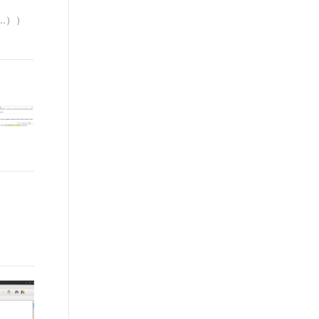
t.diy 一步搞定创意建站
构建大模型应用的安全防护体系
..））
通过自然语言交互简化开发流程,全栈开发支持
通过阿里云安全产品对 AI 应用进行安全防护