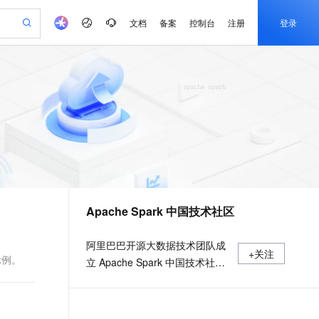
文档
备案
控制台
注册
登录
验
作计划
器
AI 活动
专业服务
服务伙伴合作计划
开发者社区
加入我们
产品动态
服务平台百炼
阿里云 OPC 创新助力计划
一站式生成采购清单，支持单品或批量购买
io：打造专属 AI 语音助手
S产品伙伴计划（繁花）
峰会
CS
造的大模型服务与应用开发平台
一句话生成原生可编辑精美 PPT 文稿
AI 生产力先锋
Al MaaS 服务伙伴赋能合作
域名
博文
Careers
至高可申请百万元
Qwen3.8-Max 模型上线
开启高性价比 AI 编程新体验
弹性可伸缩的云计算服务
Qwen-Audio-3.0-Realtime 端到端实时语音角色扮演
输入一句话想法, 轻松生成专业的 PPT
先锋实践拓展 AI 生产力的边界
Token 补贴，五大权
计划
海大会
伙伴信用分合作计划
商标
问答
社会招聘
益加速 OPC 成功
eek-V4-Pro
SS
一键部署幻兽帕鲁游戏服务器
飞天发布时刻
HOT
Open Search 向量检索版支
划
备案
电子书
校园招聘
pSeek-V4-Pro
视频创作，一键激活电商全链路生产力
稳定、安全、高性价比、高性能的云存储服务
一键购买专属联机服务器，轻松开启游戏
所见，即是所愿
持视频检索 Pipeline 功能
更多支持
划
公司注册
镜像站
视频生成
语音识别与合成
专属 QwenPaw
漫剧工坊：一站式动画创作平台
AI 实训营
HOT
应用身份服务 (IDaaS)
合作伙伴培训与认证
Apache Spark 中国技术社区
划
上云迁移
站生成，高效打造优质广告素材
全接入的云上超级电脑
从聊天伙伴进化为能主动干活的本地数字员工
快速生产连贯的高质量长漫剧
从基础到进阶，Agent 创客手把手教你
OpenClaw 管理能力上线
e-1.1-T2V
Qwen3-TTS-Flash
lScope
我要反馈
查询合作伙伴
畅细腻的高质量视频
离线语音合成大模型，多语言方言自适应，低延迟高稳定
n Alibaba Cloud ISV 合作
代维服务
建企业门户网站
10 分钟搭建微信、支付宝小程序
MaxCompute MaxFrame 提
阿里巴巴开源大数据技术团队成
+关注
创新加速
ope
登录合作伙伴管理后台
我要建议
站，无忧落地极速上线
以可视化方式快速构建移动和 PC 门户网站
国内短信简单易用，安全可靠，秒级触达，全球覆盖200+国家和地区。
高效部署网站，快速应用到小程序
供自动弹性内存功能
示例。
立 Apache Spark 中国技术社
e-1.1-I2V
Cosyvoice-V3-Flash
安全
区，定期推送精彩案例，问答区
畅自然，细节丰富
高表现力语音合成大模型，语音克隆听感自然
我要投诉
PolarDB
上云场景组合购
Milvus 弹性伸缩功能新增节
伴
数个 Spark 技术同学每日在线答
漫剧创作，剧本、分镜、视频高效生成
100%兼容MySQL、PostgreSQL，兼容Oracle，支持集中和分布式
覆盖90%+业务场景，专享组合折扣价
点支持范围
2V
VPN
Fun-ASR
疑，只为营造 Spark 技术交流氛