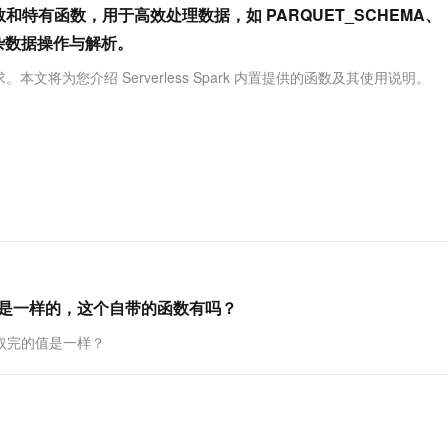
服务生态伙伴
视觉 Coding、空间感知、多模态思考等全面升级
1M上下文，专为长程任务能力而生
云工开物
源函数和特有函数，用于高效处理数据，如 PARQUET_SCHEMA、
企业应用
Works
Night Plan 支持 Qwen 3.8-Max
云原生大数据计算服务 MaxCompute
AI 办公
容器服务 Kub
NEW
Red Hat
30+ 款产品免费体验
Data Agent 驱动的一站式 Data+AI 开发治理平台
夜间 5 折，Qwen/Meoo/TokenPlan 客户专享
面向分析的企业级SaaS模式云数据仓库
AI智能应用
提供一站式管
持复杂数据操作与解析。
科研合作
ERP
堂（旗舰版）
SUSE
求。本文将为您介绍 Serverless Spark 内置提供的函数及其使用说明。
智能客服
AI 应用构建
大模型原生
CRM
防护产品
2个月
自动承接线索
建站小程序
Qoder
大模型服务平台百炼-应用模版
OA 办公系统
HOT
NEW
面向真实软件
个人版上线、团队版降价；千问3.8-Max首发发尝鲜
丰富多元化的应用模版和解决方案
力提升
财税管理
模板建站
万有无界
大模型服务平台百炼-智能体
400电话
定制建站
的模型效果
灵活可视化地构建企业级 Agent
方案
广告营销
模板小程序
秒悟
人工智能平台 PAI
定制小程序
云端极速 AI 
新一代 AI 视频生成模型，深度适配广告营销等场景
AI Native 的算法工程平台，一站式完成建模、训练、推理服务部署
取完的值是一样的，这个自带的函数有吗？
APP 开发
需要取完的值是一样？
建站系统
AI 应用
10分钟微调：让0.6B模型媲美235B模
多模态数据信
型
依托云原生高可用架构,实现Dify私有化部署
用1%尺寸在特定领域达到大模型90%以上效果