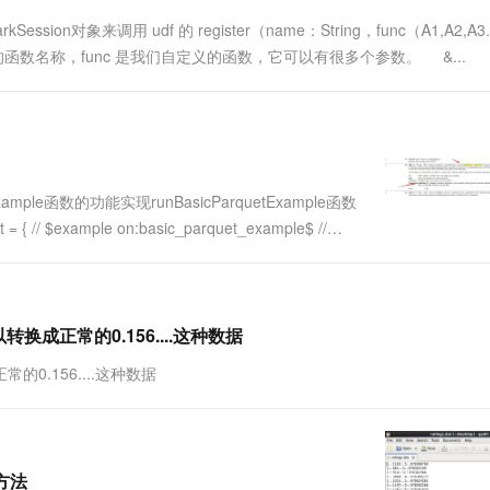
一个 AI 助手
超强辅助，Bol
对象来调用 udf 的 register（name：String，func（A1,A2,A3.
即刻拥有 DeepSeek-R1 满血版
在企业官网、通讯软件中为客户提供 AI 客服
函数名称，func 是我们自定义的函数，它可以有很多个参数。 &...
多种方案随心选，轻松解锁专属 DeepSeek
le函数的功能实现runBasicParquetExample函数
t = { // $example on:basic_parquet_example$ //
换成正常的0.156....这种数据
0.156....这种数据
与方法