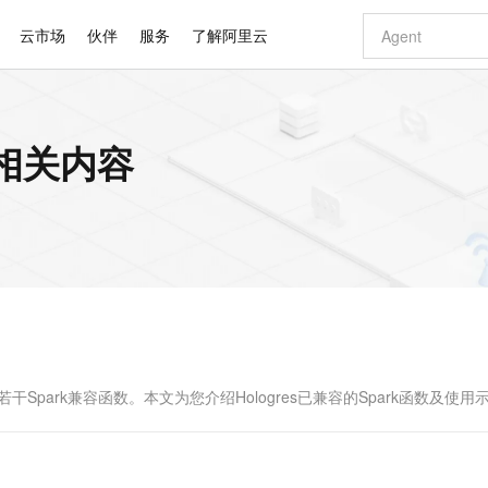
云市场
伙伴
服务
了解阿里云
AI 特惠
数据与 API
成为产品伙伴
企业增值服务
最佳实践
价格计算器
AI 场景体
基础软件
产品伙伴合
阿里云认证
市场活动
配置报价
大模型
 的相关内容
自助选配和估算价格
新方式
睿译宝，AI翻译排版一步到位
智启 AI 普惠权益
产品生态集成认证中心
企业支持计划
云上春晚
域名与网站
千问官方 MaaS 平台，为开发者和 Agent 而生，新用户赠送 1 亿 + tokens 额度
Qwen Aud
AI Coding
阿里云Maa
2026 阿里云
云服务器 E
为企业打
数据集
Windows
大模型认证
模型
NEW
NEW
交付可用成果
值低价云产品抢先购
上传文档即自动完成翻译和格式还原
至高享 1亿+免费 tokens，加速 Al 应用落地
提供智能易用的域名与建站服务
智能编程，一键
安全可靠、
产品生态伙伴
专家技术服务
云上奥运之旅
弹性计算合作
阿里云中企出
手机三要素
宝塔 Linux
全部认证
价格优势
有专属领域专家
GLM-5.2：长任务时代开源旗舰模型
阿里云 OPC 创新助力计划
千问大模型
即刻拥有 DeepS
AI 电商营销
对象存储 O
大模型
产品生态伙伴工作台
企业增值服务台
云栖战略参考
云存储合作计
云栖大会
身份实名认证
CentOS
训练营
推动算力普惠，释放技术红利
最高返9万
多领域专家智能体,一键组建 AI 虚拟交付团队
快速构建应用程序和网站，即刻迈出上云第一步
至高百万元 Token 补贴，加速一人公司成长
多元化、高性能、安全可靠的大模型服务
真正可用的 1M 上下文,一次完成代码全链路开发
轻松解锁专属 Dee
从图文生成到
云上的中国
数据库合作计
活动全景
短信
Docker
图片和
站式影视创作平台
Hermes Agent，打造自进化智能体
Token Plan 模型订阅计划
数字证书管理服务（原SSL证书）
5 分钟轻松部署
AI 广告创作
无影云电脑
企业成长
NEW
信息公告
看见新力量
云网络合作计
OCR 文字识别
JAVA
证享300元代金券
可视化编排打通从文字构思到成片全链路闭环
全托管，含MySQL、PostgreSQL、SQL Server、MariaDB多引擎
自主进化，持久记忆，越用越聪明
Qwen3.8-Max 首发尝鲜，限时加量 10 倍，夜间低至2折
实现全站HTTPS，呈现可信的WEB访问
图文、视频一
随时随地安
Kimi-K3
HappyHors
NEW
魔搭 Mode
loud
服务实践
官网公告
Kimi 最新旗舰模型，长程编程与推理利器
让文字生成流
金融模力时刻
Salesforce O
版
发票查验
全能环境
Claude Code + GStack 打造工程团队
千问办公，限时限量积分加倍
Qoder
低代码高效构
AI 建站
短信服务
型
NEW
作计划
计划
创新中心
魔搭 ModelSc
健康状态
理服务
让AI从“聊天伙伴”进化为能干活的“数字员工”
安装技能 GStack，拥有专属 AI 工程团队
你的AI工作搭子，覆盖日常办公高频场景
面向真实软件的智能体编程平台
0 代码专业建
，支持若干Spark兼容函数。本文为您介绍Hologres已兼容的Spark函数及使用
客户案例
天气预报查询
操作系统
Deepseek-v4-pro
HappyHors
态合作计划
态智能体模型
旗舰 MoE 大模型，百万上下文与顶尖推理能力
图生视频，流
同享
万小智 AI 建站低至 15元/月
Qoder CN
AI 短剧/漫剧
云原生数据库 
快递物流查询
WordPress
成为服务伙
高校合作
点，立即开启云上创新
覆盖公网/内网、递归/权威、移动APP等全场景解析服务
送.CN域名，送备案服务码
基于千问大模型等，支持代码智能生成、研发智能问答
AI助力短剧
GLM-5.2
Wan2.7-T
Ubuntu