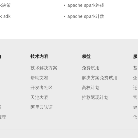
ark决策
apache spark路径
k sdk
apache spark计数
价
技术内容
权益
服
技术解决方案
免费试用
基
帮助文档
解决方案免费试用
企
开发者社区
高校计划
迁
天池大赛
推荐返现计划
官
器
阿里云认证
健
管理
信