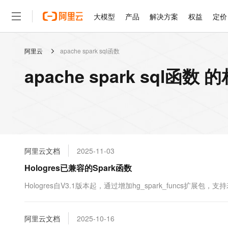
大模型
产品
解决方案
权益
定价
阿里云
apache spark sql函数
大模型
产品
解决方案
权益
定价
云市场
伙伴
服务
了解阿里云
精选产品
精选解决方案
普惠上云
产品定价
精选商城
成为销售伙伴
售前咨询
为什么选择阿里云
千问AI平台
apache spark sql函数
了解云产品的定价详情
大模型服务平台百炼
千问办公，解锁你的工作
普惠上云 官方力荐
分销伙伴
在线服务
网站建设
什么是云计算
大
大模型服务与应用平台
企业级Agent产品，直接
云服务器38元/年起，超
咨询伙伴
多端小程序
技术领先
云上成本管理
售后服务
轻量应用服务器
Agency Agents：拥
官方推荐返现计划
大模型
精选产品
精选解决方案
Salesforce 国际版订阅
稳定可靠
管理和优化成本
推荐新用户得奖励，单订单
销售伙伴合作计划
自助服务
友盟天域
安全合规
人工智能与机器学习
AI
文本生成
云数据库 RDS
HappyHorse 打造一
云工开物
无影生态合作计划
在线服务
阿里云文档
2025-11-03
观测云
分析师报告
高校专属算力普惠，学生认
计算
互联网应用开发
Qwen3.8-Max
HOT
Salesforce On Alibaba C
工单服务
Hologres已兼容的Spark函数
智能体时代全能旗舰模型
Tuya 物联网平台阿里云
研究报告与白皮书
人工智能平台 PAI
快速拥有专属 OpenClaw
大模
Consulting Partner 合
大数据
容器
免费试用
短信专区
一站式AI开发、训练和推
Hologres自V3.1版本起，通过增加hg_spark_funcs扩展包
蓝凌 OA
Qwen3.7-Plus
AI 大模型销售与服务生
现代化应用
存储
天池大赛
能看、能想、能动手的多模
云解析DNS
解决方案免费试用 新老
电子合同
最高领取价值200元试用
安全
阿里云文档
网络与CDN
2025-10-16
AI 算法大赛
Qwen3-VL-Plus
畅捷通