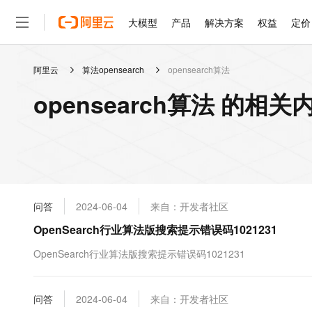
大模型
产品
解决方案
权益
定价
阿里云
算法opensearch
opensearch算法
大模型
产品
解决方案
权益
定价
云市场
伙伴
服务
了解阿里云
精选产品
精选解决方案
普惠上云
产品定价
精选商城
成为销售伙伴
售前咨询
为什么选择阿里云
千问AI平台
opensearch算法 的相关
了解云产品的定价详情
大模型服务平台百炼
睿译宝，AI翻译排版一
普惠上云 官方力荐
分销伙伴
在线服务
网站建设
什么是云计算
大
大模型服务与应用平台
上传文档即自动完成翻译和
云服务器38元/年起，超
咨询伙伴
多端小程序
技术领先
云上成本管理
售后服务
轻量应用服务器
GLM-5.2：长任务时代
官方推荐返现计划
大模型
精选产品
精选解决方案
Salesforce 国际版订阅
稳定可靠
管理和优化成本
推荐新用户得奖励，单订单
销售伙伴合作计划
自助服务
友盟天域
安全合规
人工智能与机器学习
AI
文本生成
云数据库 RDS
Hermes Agent，打造
云工开物
无影生态合作计划
在线服务
问答
2024-06-04
来自：开发者社区
观测云
分析师报告
自主进化，持久记忆，越用
高校专属算力普惠，学生认
计算
互联网应用开发
Qwen3.8-Max
HOT
Salesforce On Alibaba C
工单服务
OpenSearch行业算法版搜索提示错误码1021231
智能体时代全能旗舰模型
Tuya 物联网平台阿里云
研究报告与白皮书
人工智能平台 PAI
快速拥有专属 OpenClaw
大模
Consulting Partner 合
大数据
容器
免费试用
短信专区
一站式AI开发、训练和推
OpenSearch行业算法版搜索提示错误码1021231
蓝凌 OA
Qwen3.7-Plus
AI 大模型销售与服务生
现代化应用
存储
天池大赛
能看、能想、能动手的多模
云解析DNS
解决方案免费试用 新老
电子合同
最高领取价值200元试用
安全
问答
网络与CDN
2024-06-04
来自：开发者社区
AI 算法大赛
Qwen3-VL-Plus
畅捷通