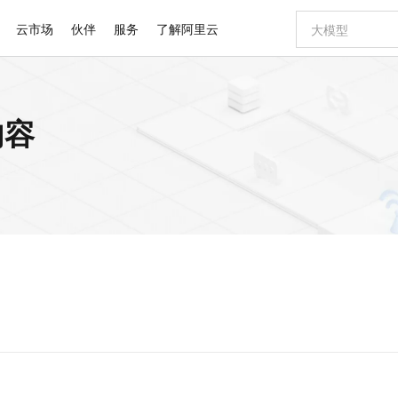
云市场
伙伴
服务
了解阿里云
AI 特惠
数据与 API
成为产品伙伴
企业增值服务
最佳实践
价格计算器
AI 场景体
基础软件
产品伙伴合
阿里云认证
市场活动
配置报价
大模型
内容
自助选配和估算价格
步到位
智启 AI 普惠权益
产品生态集成认证中心
企业支持计划
云上春晚
域名与网站
Qwen Audio：打造专属 AI 语音助手
千问官方 MaaS 平台，为开发者和 Agent 而生，新用户赠送 1 亿 + tokens 额度
一句话生成原生
AI Coding
阿里云Maa
2026 阿里云
云服务器 E
为企业打
数据集
Windows
大模型认证
模型
NEW
NEW
格式还原
值低价云产品抢先购
至高享 1亿+免费 tokens，加速 Al 应用落地
提供智能易用的域名与建站服务
Qwen-Audio-3.0-Realtime 端到端实时语音角色扮演
输入一句话想法,
智能编程，一键
安全可靠、
产品生态伙伴
专家技术服务
云上奥运之旅
弹性计算合作
阿里云中企出
手机三要素
宝塔 Linux
全部认证
价格优势
开源旗舰模型
即刻拥有 DeepSeek-V4-Pro
阿里云 OPC 创新助力计划
千问大模型
一键部署幻兽
AI 电商营销
对象存储 O
大模型
产品生态伙伴工作台
企业增值服务台
云栖战略参考
云存储合作计
云栖大会
身份实名认证
CentOS
训练营
推动算力普惠，释放技术红利
最高返9万
真正可用的 1M 上下文,一次完成代码全链路开发
快速构建应用程序和网站，即刻迈出上云第一步
轻松解锁专属 DeepSeek-V4-Pro
至高百万元 Token 补贴，加速一人公司成长
多元化、高性能、安全可靠的大模型服务
一键购买专属
从图文生成到
云上的中国
数据库合作计
活动全景
短信
Docker
图片和
自进化智能体
5 分钟轻松部署专属 QwenPaw
Token Plan 模型订阅计划
数字证书管理服务（原SSL证书）
高效搭建 AI
AI 广告创作
无影云电脑
企业成长
NEW
HOT
信息公告
看见新力量
云网络合作计
OCR 文字识别
JAVA
越聪明
证享300元代金券
全托管，含MySQL、PostgreSQL、SQL Server、MariaDB多引擎
Qwen3.8-Max 首发尝鲜，限时加量 10 倍，夜间低至2折
实现全站 HTTPS，呈现可信的 Web 访问
从聊天伙伴进化为能主动干活的本地数字员工
图文、视频一
随时随地安
Kimi-K3
HappyHors
NEW
魔搭 Mode
loud
服务实践
官网公告
Kimi 最新旗舰模型，长程编程与推理利器
让文字生成流
金融模力时刻
Salesforce O
版
发票查验
全能环境
Claude Code + GStack 打造工程团队
千问办公，限时限量积分加倍
Qoder
低代码高效构
AI 建站
短信服务
型
NEW
作计划
计划
创新中心
魔搭 ModelSc
健康状态
理服务
让AI从“聊天伙伴”进化为能干活的“数字员工”
安装技能 GStack，拥有专属 AI 工程团队
你的AI工作搭子，覆盖日常办公高频场景
面向真实软件的智能体编程平台
0 代码专业建
客户案例
天气预报查询
操作系统
Deepseek-v4-pro
HappyHors
态合作计划
态智能体模型
旗舰 MoE 大模型，百万上下文与顶尖推理能力
图生视频，流
同享
万小智 AI 建站低至 15元/月
Qoder CN
AI 短剧/漫剧
云原生数据库 
快递物流查询
WordPress
成为服务伙
高校合作
点，立即开启云上创新
覆盖公网/内网、递归/权威、移动APP等全场景解析服务
送.CN域名，送备案服务码
基于千问大模型等，支持代码智能生成、研发智能问答
AI助力短剧
GLM-5.2
Wan2.7-T
Ubuntu