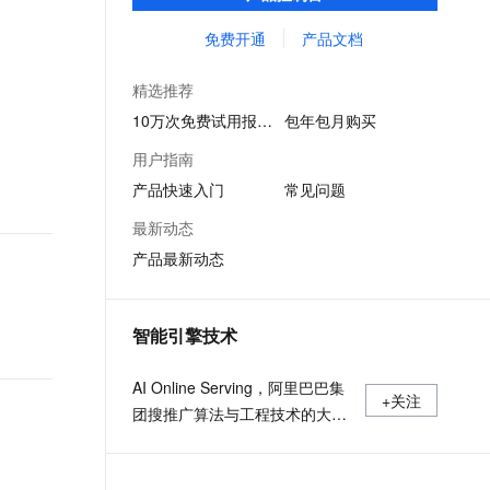
等多维风控服务，一站式解决企业在用户注
文戏情感细腻自然，动作戏激烈拳拳到肉，实现更强表演能力
支持中英文自由切换，具备更强的噪声鲁棒性
ernetes 版 ACK
云聚AI 严选权益
云安全中心 AI BAS 智能自动
SSL 证书
册、运营活动、交易、信贷审核等关键业务
免费开通
产品文档
，一键激活高效办公新体验
理容器应用的 K8s 服务
精选AI产品，从模型到应用全链提效
化模拟渗透攻击产品发布
中所遇到的欺诈问题。
堡垒机
AI 用量加速计划
DataWorks ChatBI 会话支持
精选推荐
应用
防火墙
、识别商机，让客服更高效、服务更出色。
新老同享，达量后返
上传临时文件分析
10万次免费试用报名中
包年包月购买
千问办公
主机安全
NEW
用户指南
的智能体编程平台
一站式AI生产力平台
产品快速入门
常见问题
AI 应用及服务市场
伶鹊
最新动态
企业级人与Agent协作平台，接入和调度多个数字员工
智能客服平台，对话机器人、对话分析、智能外呼
AI 应用
产品最新动态
大模型服务平台百炼 - 全妙
大模型
应用创作平台
多模态内容创作工具，已接入 DeepSeek
自然语言处理
智能引擎技术
数据标注
AI Online Serving，阿里巴巴集
+关注
机器学习
团搜推广算法与工程技术的大本
息提取
与 AI 智能体进行实时音视频通话
营，大数据深度学习时代的创新
从文本、图片、视频中提取结构化的属性信息
构建支持视频理解的 AI 音视频实时通话应用
主场。