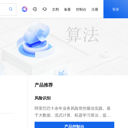
文档
备案
控制台
注册
登录
验
作计划
器
AI 活动
专业服务
服务伙伴合作计划
开发者社区
加入我们
产品动态
服务平台百炼
阿里云 OPC 创新助力计划
一站式生成采购清单，支持单品或批量购买
可编辑精美 PPT 文稿
S产品伙伴计划（繁花）
峰会
CS
造的大模型服务与应用开发平台
Agency Agents：拥有专属领域专家
AI 生产力先锋
Al MaaS 服务伙伴赋能合作
域名
博文
Careers
PolarDB Agentic Database
至高可申请百万元
 轻松生成专业的 PPT
开启高性价比 AI 编程新体验
弹性可伸缩的云计算服务
先锋实践拓展 AI 生产力的边界
发布
多领域专家智能体,一键组建 AI 虚拟交付团队
Token 补贴，五大权
计划
海大会
伙伴信用分合作计划
商标
问答
社会招聘
益加速 OPC 成功
帕鲁游戏服务器
SS
HappyHorse 打造一站式影视创作平台
飞天发布时刻
HOT
秒悟 Meoo CLI 支持一键部
划
备案
电子书
校园招聘
联机服务器，轻松开启游戏
视频创作，一键激活电商全链路生产力
稳定、安全、高性价比、高性能的云存储服务
所见，即是所愿
署项目至阿里云账号
可视化编排打通从文字构思到成片全链路闭环
更多支持
划
公司注册
镜像站
视频生成
语音识别与合成
 智能体与工作流应用
漫剧工坊：一站式动画创作平台
AI 实训营
Flink OSS 支持
合作伙伴培训与认证
产品推荐
划
上云迁移
站生成，高效打造优质广告素材
全接入的云上超级电脑
通过阿里云百炼高效搭建AI应用,助力高效开发
快速生产连贯的高质量长漫剧
从基础到进阶，Agent 创客手把手教你
AssumeRole 角色自定义
e-1.1-T2V
Qwen3-TTS-Flash
lScope
我要反馈
查询合作伙伴
畅细腻的高质量视频
离线语音合成大模型，多语言方言自适应，低延迟高稳定
n Alibaba Cloud ISV 合作
代维服务
建企业门户网站
10 分钟搭建微信、支付宝小程序
风险识别
百炼 Qwen3.7-Flash 系列模
创新加速
ope
登录合作伙伴管理后台
我要建议
站，无忧落地极速上线
以可视化方式快速构建移动和 PC 门户网站
国内短信简单易用，安全可靠，秒级触达，全球覆盖200+国家和地区。
高效部署网站，快速应用到小程序
型发布
e-1.1-I2V
Cosyvoice-V3-Flash
阿里巴巴十余年业务风险管控最佳实践。基
安全
畅自然，细节丰富
高表现力语音合成大模型，语音克隆听感自然
我要投诉
PolarDB
于大数据、流式计算、机器学习算法，提供
上云场景组合购
伴
Qoder CN V1.7.0 发布
漫剧创作，剧本、分镜、视频高效生成
100%兼容MySQL、PostgreSQL，兼容Oracle，支持集中和分布式
覆盖90%+业务场景，专享组合折扣价
决策引擎平台、风险识别API、专家定制建模
2V
VPN
Fun-ASR
产品控制台