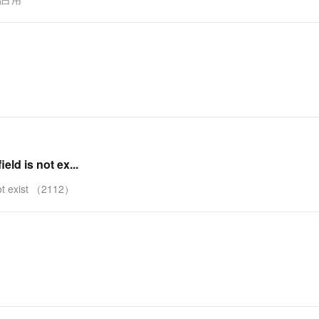
一个 AI 助手
超强辅助，Bol
即刻拥有 DeepSeek-R1 满血版
在企业官网、通讯软件中为客户提供 AI 客服
多种方案随心选，轻松解锁专属 DeepSeek
s not ex...
exist （2112）