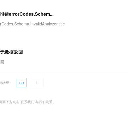
orCodes.Schem...
hema.InvalidAnalyzer.title
但是无数据返回
返回
跳转至：
GO
面下方点击"联系我们"与我们沟通。