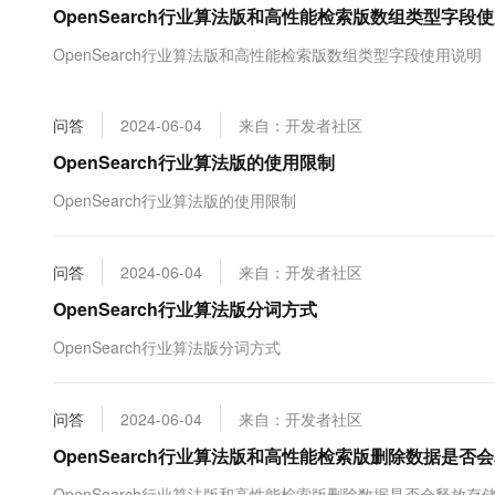
OpenSearch行业算法版和高性能检索版数组类型字段
大数据开发治理平台 Data
AI 产品 免费试用
网络
安全
云开发大赛
Tableau 订阅
1亿+ 大模型 tokens 和 
OpenSearch行业算法版和高性能检索版数组类型字段使用说明
可观测
入门学习赛
中间件
AI空中课堂在线直播课
云防火墙
140+云产品 免费试用
大模型服务
上云与迁云
云原生的云上边界网络安全
产品新客免费试用，最长1
数据库
问答
2024-06-04
来自：开发者社区
生态解决方案
千问AI平台-Token Plan
企业出海
大模型ACA认证体验
OpenSearch行业算法版的使用限制
大数据计算
助力企业全员 AI 认知与能
行业生态解决方案
政企业务
OpenSearch行业算法版的使用限制
媒体服务
千问AI平台-模型体验
开发者生态解决方案
在线体验全尺寸、多种模态
企业服务与云通信
AI 开发和 AI 应用解决
问答
2024-06-04
来自：开发者社区
Happy 系列大模型
域名与网站
OpenSearch行业算法版分词方式
终端用户计算
OpenSearch行业算法版分词方式
Serverless
大模型解决方案
问答
2024-06-04
来自：开发者社区
开发工具
快速部署 Dify，高效搭建 
OpenSearch行业算法版和高性能检索版删除数据是否
迁移与运维管理
OpenSearch行业算法版和高性能检索版删除数据是否会释放存