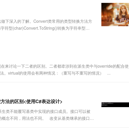
服务生态伙伴
视觉 Coding、空间感知、多模态思考等全面升级
1M上下文，专为长程任务能力而生
云工开物
企业应用
Works
Night Plan 支持 Qwen 3.8-Max
云原生大数据计算服务 MaxCompute
AI 办公
容器服务 Kub
NEW
Red Hat
30+ 款产品免费体验
Data Agent 驱动的一站式 Data+AI 开发治理平台
夜间 5 折，Qwen/Meoo/TokenPlan 客户专享
面向分析的企业级SaaS模式云数据仓库
AI智能应用
提供一站式管
科研合作
ERP
堂（旗舰版）
SUSE
志做下深入的了解。Convert类常用的类型转换方法方
智能客服
AI 应用构建
大模型原生
CRM
换为字符型(char)Convert.ToString()转换为字符串型
防护产品
2个月
自动承接线索
Dou....
建站小程序
Qoder
大模型服务平台百炼-应用模版
OA 办公系统
HOT
NEW
面向真实软件
个人版上线、团队版降价；千问3.8-Max首发发尝鲜
丰富多元化的应用模版和解决方案
力提升
财税管理
模板建站
万有无界
大模型服务平台百炼-智能体
400电话
定制建站
的模型效果
灵活可视化地构建企业级 Agent
用，现在来讨论一下二者的区别。二者都牵涉到在派生类中与override的配合
方案
广告营销
模板小程序
方法。virtual的使用会有两种情况：（重写与不重写的情况） ...
秒悟
人工智能平台 PAI
定制小程序
云端极速 AI 
新一代 AI 视频生成模型，深度适配广告营销等场景
AI Native 的算法工程平台，一站式完成建模、训练、推理服务部署
APP 开发
建站系统
和虚方法的区别<使用C#表达设计>
派生类不能覆写基类中实现的接口成员。接口可以被
AI 应用
10分钟微调：让0.6B模型媲美235B模
多模态数据信
的概念不同，用法也不同。 改变从基类继承的接口在
型
依托云原生高可用架构,实现Dify私有化部署
void Message();...
用1%尺寸在特定领域达到大模型90%以上效果