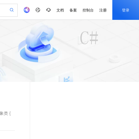
文档
备案
控制台
注册
登录
验
作计划
器
AI 活动
专业服务
服务伙伴合作计划
开发者社区
加入我们
产品动态
服务平台百炼
阿里云 OPC 创新助力计划
一站式生成采购清单，支持单品或批量购买
可编辑精美 PPT 文稿
S产品伙伴计划（繁花）
峰会
CS
造的大模型服务与应用开发平台
Agency Agents：拥有专属领域专家
AI 生产力先锋
Al MaaS 服务伙伴赋能合作
域名
博文
Careers
PolarDB Agentic Database
至高可申请百万元
 轻松生成专业的 PPT
开启高性价比 AI 编程新体验
弹性可伸缩的云计算服务
先锋实践拓展 AI 生产力的边界
发布
多领域专家智能体,一键组建 AI 虚拟交付团队
Token 补贴，五大权
计划
海大会
伙伴信用分合作计划
商标
问答
社会招聘
益加速 OPC 成功
帕鲁游戏服务器
SS
HappyHorse 打造一站式影视创作平台
飞天发布时刻
HOT
秒悟 Meoo CLI 支持一键部
划
备案
电子书
校园招聘
联机服务器，轻松开启游戏
视频创作，一键激活电商全链路生产力
稳定、安全、高性价比、高性能的云存储服务
所见，即是所愿
署项目至阿里云账号
可视化编排打通从文字构思到成片全链路闭环
更多支持
划
公司注册
镜像站
视频生成
语音识别与合成
 智能体与工作流应用
漫剧工坊：一站式动画创作平台
AI 实训营
Flink OSS 支持
合作伙伴培训与认证
划
上云迁移
站生成，高效打造优质广告素材
全接入的云上超级电脑
通过阿里云百炼高效搭建AI应用,助力高效开发
快速生产连贯的高质量长漫剧
从基础到进阶，Agent 创客手把手教你
AssumeRole 角色自定义
e-1.1-T2V
Qwen3-TTS-Flash
lScope
我要反馈
查询合作伙伴
畅细腻的高质量视频
离线语音合成大模型，多语言方言自适应，低延迟高稳定
n Alibaba Cloud ISV 合作
代维服务
建企业门户网站
10 分钟搭建微信、支付宝小程序
百炼 Qwen3.7-Flash 系列模
创新加速
ope
登录合作伙伴管理后台
我要建议
站，无忧落地极速上线
以可视化方式快速构建移动和 PC 门户网站
国内短信简单易用，安全可靠，秒级触达，全球覆盖200+国家和地区。
高效部署网站，快速应用到小程序
型发布
象类 {
e-1.1-I2V
Cosyvoice-V3-Flash
安全
畅自然，细节丰富
高表现力语音合成大模型，语音克隆听感自然
我要投诉
PolarDB
上云场景组合购
伴
Qoder CN V1.7.0 发布
漫剧创作，剧本、分镜、视频高效生成
100%兼容MySQL、PostgreSQL，兼容Oracle，支持集中和分布式
覆盖90%+业务场景，专享组合折扣价
2V
VPN
Fun-ASR