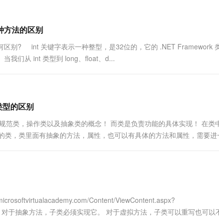
一个 AI 助手
超强辅助，Bol
即刻拥有 DeepSeek-R1 满血版
在企业官网、通讯软件中为客户提供 AI 客服
多种方案随心选，轻松解锁专属 DeepSeek
() 三种方法的区别
() 三种方法有何区别? int 关键字表示一种整型，是32位的，它的 .NET Framework
从 int 类型到 long、float、d...
类型的区别
来规范类，操作类以及抽象类的概念！ 而类是负责功能的具体实现！ 在类
全的类，类里面有抽象的方法，属性，也可以有具体的方法和属性，需要进
 一个类只可以继承一个基类也就是父类，但可以实现多个接口 PS： 
irtualacademy.com/Content/ViewContent.aspx?
 主要区别： 对于抽象方法，子类必须实现它。 对于虚拟方法，子类可以重写也可以