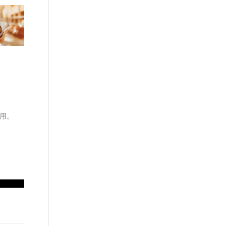
文戏情感细腻自然，动作戏激烈拳拳到肉，实现更强表演能力
支持中英文自由切换，具备更强的噪声鲁棒性
ernetes 版 ACK
云聚AI 严选权益
云安全中心 AI BAS 智能自动
SSL 证书
，一键激活高效办公新体验
理容器应用的 K8s 服务
精选AI产品，从模型到应用全链提效
化模拟渗透攻击产品发布
堡垒机
AI 用量加速计划
DataWorks ChatBI 会话支持
应用
防火墙
、识别商机，让客服更高效、服务更出色。
新老同享，达量后返
上传临时文件分析
千问办公
主机安全
NEW
的智能体编程平台
一站式AI生产力平台
AI 应用及服务市场
伶鹊
企业级人与Agent协作平台，接入和调度多个数字员工
智能客服平台，对话机器人、对话分析、智能外呼
使用。
AI 应用
大模型服务平台百炼 - 全妙
大模型
应用创作平台
多模态内容创作工具，已接入 DeepSeek
自然语言处理
数据标注
机器学习
息提取
与 AI 智能体进行实时音视频通话
从文本、图片、视频中提取结构化的属性信息
构建支持视频理解的 AI 音视频实时通话应用