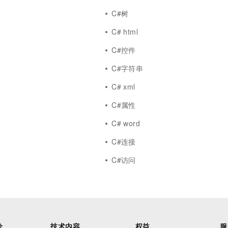
C#树
C# html
C#控件
C#字符串
C# xml
C#属性
C# word
C#连接
C#访问
价
技术内容
权益
服