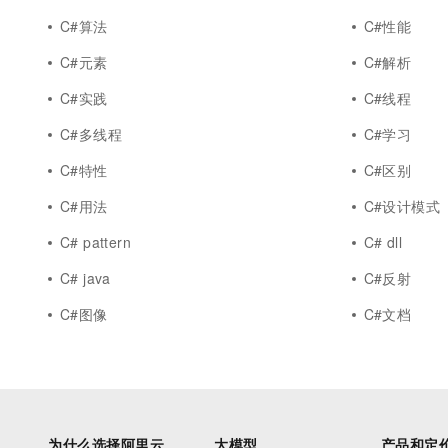
C#算法
C#性能
C#元素
C#解析
C#实践
C#线程
C#多线程
C#学习
C#特性
C#区别
C#用法
C#设计模式
C# pattern
C# dll
C# java
C#反射
C#图像
C#文档
为什么选择阿里云
大模型
产品和定