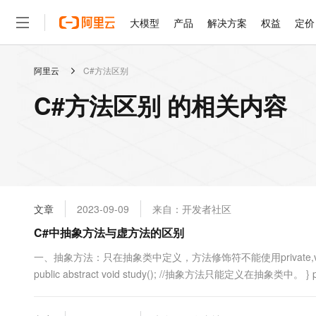
大模型
产品
解决方案
权益
定价
阿里云
C#方法区别
大模型
产品
解决方案
权益
定价
云市场
伙伴
服务
了解阿里云
精选产品
精选解决方案
普惠上云
产品定价
精选商城
成为销售伙伴
售前咨询
为什么选择阿里云
千问AI平台
C#方法区别 的相关内容
了解云产品的定价详情
大模型服务平台百炼
睿译宝，AI翻译排版一
普惠上云 官方力荐
分销伙伴
在线服务
网站建设
什么是云计算
大
大模型服务与应用平台
上传文档即自动完成翻译和
云服务器38元/年起，超
咨询伙伴
多端小程序
技术领先
云上成本管理
售后服务
轻量应用服务器
GLM-5.2：长任务时代
官方推荐返现计划
大模型
精选产品
精选解决方案
Salesforce 国际版订阅
稳定可靠
管理和优化成本
推荐新用户得奖励，单订单
销售伙伴合作计划
自助服务
友盟天域
安全合规
人工智能与机器学习
AI
文本生成
云数据库 RDS
Hermes Agent，打造
云工开物
无影生态合作计划
在线服务
文章
2023-09-09
来自：开发者社区
观测云
分析师报告
自主进化，持久记忆，越用
高校专属算力普惠，学生认
计算
互联网应用开发
Qwen3.8-Max
HOT
Salesforce On Alibaba C
工单服务
C#中抽象方法与虚方法的区别
智能体时代全能旗舰模型
Tuya 物联网平台阿里云
研究报告与白皮书
人工智能平台 PAI
快速拥有专属 OpenClaw
大模
Consulting Partner 合
大数据
容器
免费试用
短信专区
一站式AI开发、训练和推
一、抽象方法：只在抽象类中定义，方法修饰符不能使用private,virtual,st
蓝凌 OA
Qwen3.7-Plus
AI 大模型销售与服务生
现代化应用
public abstract void study(); //抽象方法只能定义在抽象类中。 } publ
存储
天池大赛
能看、能想、能动手的多模
云解析DNS
解决方案免费试用 新老
电子合同
最高领取价值200元试用
安全
网络与CDN
AI 算法大赛
Qwen3-VL-Plus
畅捷通