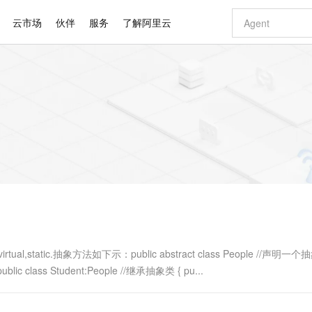
云市场
伙伴
服务
了解阿里云
AI 特惠
数据与 API
成为产品伙伴
企业增值服务
最佳实践
价格计算器
AI 场景体
基础软件
产品伙伴合
阿里云认证
市场活动
配置报价
大模型
自助选配和估算价格
步到位
智启 AI 普惠权益
产品生态集成认证中心
企业支持计划
云上春晚
域名与网站
Qwen Audio：打造专属 AI 语音助手
千问官方 MaaS 平台，为开发者和 Agent 而生，新用户赠送 1 亿 + tokens 额度
一句话生成原生
AI Coding
阿里云Maa
2026 阿里云
云服务器 E
为企业打
数据集
Windows
大模型认证
模型
NEW
NEW
格式还原
值低价云产品抢先购
至高享 1亿+免费 tokens，加速 Al 应用落地
提供智能易用的域名与建站服务
Qwen-Audio-3.0-Realtime 端到端实时语音角色扮演
输入一句话想法,
智能编程，一键
安全可靠、
产品生态伙伴
专家技术服务
云上奥运之旅
弹性计算合作
阿里云中企出
手机三要素
宝塔 Linux
全部认证
价格优势
开源旗舰模型
即刻拥有 DeepSeek-V4-Pro
阿里云 OPC 创新助力计划
千问大模型
一键部署幻兽
AI 电商营销
对象存储 O
大模型
产品生态伙伴工作台
企业增值服务台
云栖战略参考
云存储合作计
云栖大会
身份实名认证
CentOS
训练营
推动算力普惠，释放技术红利
最高返9万
真正可用的 1M 上下文,一次完成代码全链路开发
快速构建应用程序和网站，即刻迈出上云第一步
轻松解锁专属 DeepSeek-V4-Pro
至高百万元 Token 补贴，加速一人公司成长
多元化、高性能、安全可靠的大模型服务
一键购买专属
从图文生成到
云上的中国
数据库合作计
活动全景
短信
Docker
图片和
自进化智能体
5 分钟轻松部署专属 QwenPaw
Token Plan 模型订阅计划
数字证书管理服务（原SSL证书）
高效搭建 AI
AI 广告创作
无影云电脑
企业成长
NEW
HOT
信息公告
看见新力量
云网络合作计
OCR 文字识别
JAVA
越聪明
证享300元代金券
全托管，含MySQL、PostgreSQL、SQL Server、MariaDB多引擎
Qwen3.8-Max 首发尝鲜，限时加量 10 倍，夜间低至2折
实现全站HTTPS，呈现可信的WEB访问
从聊天伙伴进化为能主动干活的本地数字员工
图文、视频一
随时随地安
Kimi-K3
HappyHors
NEW
魔搭 Mode
loud
服务实践
官网公告
Kimi 最新旗舰模型，长程编程与推理利器
让文字生成流
金融模力时刻
Salesforce O
版
发票查验
全能环境
Claude Code + GStack 打造工程团队
千问办公，限时限量积分加倍
Qoder
低代码高效构
AI 建站
短信服务
型
NEW
作计划
计划
创新中心
魔搭 ModelSc
健康状态
理服务
让AI从“聊天伙伴”进化为能干活的“数字员工”
安装技能 GStack，拥有专属 AI 工程团队
你的AI工作搭子，覆盖日常办公高频场景
面向真实软件的智能体编程平台
0 代码专业建
atic.抽象方法如下示：public abstract class People //声明一个抽
客户案例
天气预报查询
操作系统
Deepseek-v4-pro
HappyHors
态合作计划
ic class Student:People //继承抽象类 { pu...
态智能体模型
旗舰 MoE 大模型，百万上下文与顶尖推理能力
图生视频，流
同享
万小智 AI 建站低至 15元/月
Qoder CN
AI 短剧/漫剧
云原生数据库 
快递物流查询
WordPress
成为服务伙
高校合作
点，立即开启云上创新
覆盖公网/内网、递归/权威、移动APP等全场景解析服务
送.CN域名，送备案服务码
基于千问大模型等，支持代码智能生成、研发智能问答
AI助力短剧
GLM-5.2
Wan2.7-T
Ubuntu