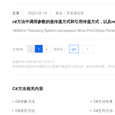
写。 两者约束不同 下面贴代码 /* 声...
文章
2022-02-16
来自：开发者社区
c#方法中调用参数的值传递方式和引用传递方式，以及ref
//#define Testusing System;namespace Wrox.ProCSharp.Parameter
共有8条
<
1
>
跳转至：
GO
更新时间 2024-06-02 12:23:17
本页面内关键词为智能算法引擎基于机器学习所生成，如有任何问题，可在页
C#方法相关内容
C#对象方法
C#方法任务
C#语言方法
C#文件方法