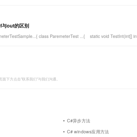
与out的区别
TestSample...{ class ParemeterTest ...{ static void TestInt(int[] int
面下方点击"联系我们"与我们沟通。
C#异步方法
C# windows应用方法