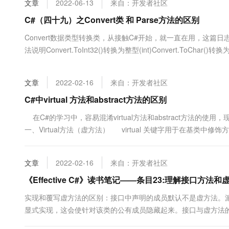
文章
2022-06-13
来自：开发者社区
大数据开发治理平台 Data
AI 产品 免费试用
网络
安全
云开发大赛
Tableau 订阅
C#（四十九）之Convert类 和 Parse方法的区别
1亿+ 大模型 tokens 和 
可观测
入门学习赛
中间件
AI空中课堂在线直播课
Convert数据类型转换类，从接触C#开始，就一直在用，这篇日
云防火墙
140+云产品 免费试用
大模型服务
法说明Convert.ToInt32()转换为整型(int)Convert.ToChar()转
上云与迁云
云原生的云上边界网络安全
产品新客免费试用，最长1
数据库
(string)Convert.ToDateTime()转换为日期型(datetime)Convert.To
生态解决方案
千问AI平台-Token Plan
企业出海
大模型ACA认证体验
大数据计算
文章
2022-02-16
来自：开发者社区
助力企业全员 AI 认知与能
行业生态解决方案
政企业务
媒体服务
千问AI平台-模型体验
C#中virtual 方法和abstract方法的区别
开发者生态解决方案
在线体验全尺寸、多种模态
企业服务与云通信
在C#的学习中，容易混淆virtual方法和abstract方法的使
AI 开发和 AI 应用解决
一、Virtual方法（虚方法） virtual 关键字用于在基类中修饰
Happy 系列大模型
域名与网站
终端用户计算
文章
2022-02-16
来自：开发者社区
Serverless
《Effective C#》读书笔记——条目23:理解接口方法
大模型解决方案
实现和覆写虚方法的区别：接口中声明的成员默认不是虚方法。
开发工具
快速部署 Dify，高效搭建 
显式实现，这会使针对该类的公有成员隐藏起来。接口与虚方法
迁移与运维管理
派生类中的行为 我们来看一个简单的例子： 1 interface IMsg 2 { 3 