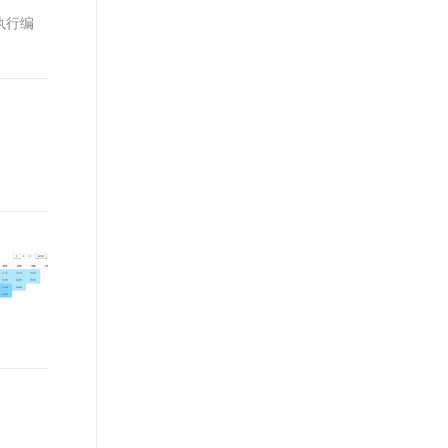
t.diy 一步搞定创意建站
构建大模型应用的安全防护体系
执行编
通过自然语言交互简化开发流程,全栈开发支持
通过阿里云安全产品对 AI 应用进行安全防护