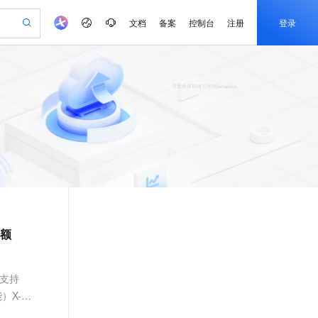
文档
备案
控制台
注册
登录
验
作计划
器
AI 活动
专业服务
服务伙伴合作计划
开发者社区
加入我们
产品动态
服务平台百炼
阿里云 OPC 创新助力计划
一站式生成采购清单，支持单品或批量购买
io：打造专属 AI 语音助手
S产品伙伴计划（繁花）
峰会
CS
造的大模型服务与应用开发平台
一句话生成原生可编辑精美 PPT 文稿
AI 生产力先锋
Al MaaS 服务伙伴赋能合作
域名
博文
Careers
至高可申请百万元
Qwen3.8-Max 模型上线
开启高性价比 AI 编程新体验
弹性可伸缩的云计算服务
Qwen-Audio-3.0-Realtime 端到端实时语音角色扮演
输入一句话想法, 轻松生成专业的 PPT
先锋实践拓展 AI 生产力的边界
Token 补贴，五大权
计划
海大会
伙伴信用分合作计划
商标
问答
社会招聘
益加速 OPC 成功
eek-V4-Pro
SS
一键部署幻兽帕鲁游戏服务器
飞天发布时刻
HOT
Open Search 向量检索版支
划
备案
电子书
校园招聘
pSeek-V4-Pro
视频创作，一键激活电商全链路生产力
稳定、安全、高性价比、高性能的云存储服务
一键购买专属联机服务器，轻松开启游戏
所见，即是所愿
持视频检索 Pipeline 功能
更多支持
划
公司注册
镜像站
视频生成
语音识别与合成
专属 QwenPaw
漫剧工坊：一站式动画创作平台
AI 实训营
HOT
应用身份服务 (IDaaS)
合作伙伴培训与认证
划
上云迁移
站生成，高效打造优质广告素材
全接入的云上超级电脑
从聊天伙伴进化为能主动干活的本地数字员工
快速生产连贯的高质量长漫剧
从基础到进阶，Agent 创客手把手教你
OpenClaw 管理能力上线
e-1.1-T2V
Qwen3-TTS-Flash
lScope
我要反馈
查询合作伙伴
额
畅细腻的高质量视频
离线语音合成大模型，多语言方言自适应，低延迟高稳定
n Alibaba Cloud ISV 合作
代维服务
建企业门户网站
10 分钟搭建微信、支付宝小程序
MaxCompute MaxFrame 提
创新加速
ope
登录合作伙伴管理后台
我要建议
站，无忧落地极速上线
以可视化方式快速构建移动和 PC 门户网站
国内短信简单易用，安全可靠，秒级触达，全球覆盖200+国家和地区。
高效部署网站，快速应用到小程序
供自动弹性内存功能
e-1.1-I2V
Cosyvoice-V3-Flash
安全
手支持
畅自然，细节丰富
高表现力语音合成大模型，语音克隆听感自然
我要投诉
PolarDB
上云场景组合购
Milvus 弹性伸缩功能新增节
伴
）X-数
漫剧创作，剧本、分镜、视频高效生成
100%兼容MySQL、PostgreSQL，兼容Oracle，支持集中和分布式
覆盖90%+业务场景，专享组合折扣价
点支持范围
2V
VPN
Fun-ASR