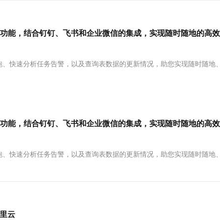
服务生态伙伴
视觉 Coding、空间感知、多模态思考等全面升级
1M上下文，专为长程任务能力而生
云工开物
企业应用
Works
Night Plan 支持 Qwen 3.8-Max
云原生大数据计算服务 MaxCompute
AI 办公
容器服务 Kub
NEW
Red Hat
30+ 款产品免费体验
Data Agent 驱动的一站式 Data+AI 开发治理平台
夜间 5 折，Qwen/Meoo/TokenPlan 客户专享
面向分析的企业级SaaS模式云数据仓库
AI智能应用
提供一站式管
科研合作
ERP
等功能，结合钉钉、飞书和企业微信的集成，实现随时随地的高
堂（旗舰版）
SUSE
智能客服
AI 应用构建
大模型原生
CRM
防护产品
2个月
自动承接线索
建站小程序
跑、快速分析任务告警，以及查询表数据的更新情况，助您实现随时随地
Qoder
大模型服务平台百炼-应用模版
OA 办公系统
HOT
NEW
面向真实软件
个人版上线、团队版降价；千问3.8-Max首发发尝鲜
丰富多元化的应用模版和解决方案
力提升
财税管理
模板建站
万有无界
大模型服务平台百炼-智能体
400电话
定制建站
的模型效果
灵活可视化地构建企业级 Agent
方案
广告营销
模板小程序
等功能，结合钉钉、飞书和企业微信的集成，实现随时随地的高
秒悟
人工智能平台 PAI
定制小程序
云端极速 AI 
新一代 AI 视频生成模型，深度适配广告营销等场景
AI Native 的算法工程平台，一站式完成建模、训练、推理服务部署
APP 开发
跑、快速分析任务告警，以及查询表数据的更新情况，助您实现随时随地
建站系统
AI 应用
10分钟微调：让0.6B模型媲美235B模
多模态数据信
型
依托云原生高可用架构,实现Dify私有化部署
阿里云
用1%尺寸在特定领域达到大模型90%以上效果