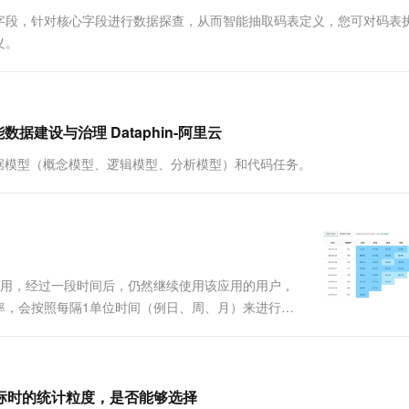
一个 AI 助手
超强辅助，Bol
字段，针对核心字段进行数据探查，从而智能抽取码表定义，您可对码表
即刻拥有 DeepSeek-R1 满血版
在企业官网、通讯软件中为客户提供 AI 客服
义。
多种方案随心选，轻松解锁专属 DeepSeek
建设与治理 Dataphin-阿里云
据模型（概念模型、逻辑模型、分析模型）和代码任务。
应用，经过一段时间后，仍然继续使用该应用的用户，
率，会按照每隔1单位时间（例日、周、月）来进行统
和留存率体现了应用的质量和保留用户的能力。(来自
的新建指标时的统计粒度，是否能够选择