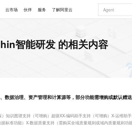
云市场
伙伴
服务
了解阿里云
AI 特惠
数据与 API
成为产品伙伴
企业增值服务
最佳实践
价格计算器
AI 场景体
基础软件
产品伙伴合
阿里云认证
市场活动
配置报价
大模型
hin智能研发 的相关内容
自助选配和估算价格
新方式
睿译宝，AI翻译排版一步到位
智启 AI 普惠权益
产品生态集成认证中心
企业支持计划
云上春晚
域名与网站
千问官方 MaaS 平台，为开发者和 Agent 而生，新用户赠送 1 亿 + tokens 额度
Qwen Aud
AI Coding
阿里云Maa
2026 阿里云
云服务器 E
为企业打
数据集
Windows
大模型认证
模型
NEW
NEW
交付可用成果
值低价云产品抢先购
上传文档即自动完成翻译和格式还原
至高享 1亿+免费 tokens，加速 Al 应用落地
提供智能易用的域名与建站服务
智能编程，一键
安全可靠、
产品生态伙伴
专家技术服务
云上奥运之旅
弹性计算合作
阿里云中企出
手机三要素
宝塔 Linux
全部认证
价格优势
有专属领域专家
GLM-5.2：长任务时代开源旗舰模型
阿里云 OPC 创新助力计划
千问大模型
即刻拥有 DeepS
AI 电商营销
对象存储 O
大模型
产品生态伙伴工作台
企业增值服务台
云栖战略参考
云存储合作计
云栖大会
身份实名认证
CentOS
训练营
推动算力普惠，释放技术红利
最高返9万
多领域专家智能体,一键组建 AI 虚拟交付团队
快速构建应用程序和网站，即刻迈出上云第一步
至高百万元 Token 补贴，加速一人公司成长
多元化、高性能、安全可靠的大模型服务
真正可用的 1M 上下文,一次完成代码全链路开发
轻松解锁专属 Dee
从图文生成到
云上的中国
数据库合作计
活动全景
短信
Docker
图片和
站式影视创作平台
Hermes Agent，打造自进化智能体
Token Plan 模型订阅计划
数字证书管理服务（原SSL证书）
5 分钟轻松部署
AI 广告创作
无影云电脑
企业成长
NEW
信息公告
看见新力量
云网络合作计
OCR 文字识别
JAVA
证享300元代金券
可视化编排打通从文字构思到成片全链路闭环
全托管，含MySQL、PostgreSQL、SQL Server、MariaDB多引擎
自主进化，持久记忆，越用越聪明
Qwen3.8-Max 首发尝鲜，限时加量 10 倍，夜间低至2折
实现全站HTTPS，呈现可信的WEB访问
图文、视频一
随时随地安
Kimi-K3
HappyHors
NEW
魔搭 Mode
loud
服务实践
官网公告
、数据治理、资产管理和计算源等，部分功能需增购或默认赠送
Kimi 最新旗舰模型，长程编程与推理利器
让文字生成流
金融模力时刻
Salesforce O
版
发票查验
全能环境
Claude Code + GStack 打造工程团队
千问办公，限时限量积分加倍
Qoder
低代码高效构
AI 建站
短信服务
型
NEW
作计划
计划
创新中心
魔搭 ModelSc
健康状态
理服务
让AI从“聊天伙伴”进化为能干活的“数字员工”
安装技能 GStack，拥有专属 AI 工程团队
你的AI工作搭子，覆盖日常办公高频场景
面向真实软件的智能体编程平台
0 代码专业建
客户案例
天气预报查询
操作系统
Deepseek-v4-pro
HappyHors
态合作计划
）知识图谱支持（可增购）超级XX-编码助手支持（可增购）X-运维助
态智能体模型
旗舰 MoE 大模型，百万上下文与顶尖推理能力
图生视频，流
同享
万小智 AI 建站低至 15元/月
Qoder CN
AI 短剧/漫剧
云原生数据库 
快递物流查询
WordPress
成为服务伙
高校合作
数据标准功能）X-数据质量支持（需购买全域质量规则或域内质量规则功能
点，立即开启云上创新
覆盖公网/内网、递归/权威、移动APP等全场景解析服务
送.CN域名，送备案服务码
基于千问大模型等，支持代码智能生成、研发智能问答
AI助力短剧
GLM-5.2
Wan2.7-T
Ubuntu