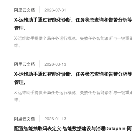
大数据开发治理平台 Data
AI 产品 免费试用
网络
安全
云开发大赛
Tableau 订阅
阿里云文档
2026-07-31
1亿+ 大模型 tokens 和 
可观测
入门学习赛
中间件
X-运维助手通过智能化诊断、任务状态查询和告警分析
AI空中课堂在线直播课
云防火墙
140+云产品 免费试用
大模型服务
管理。
上云与迁云
云原生的云上边界网络安全
产品新客免费试用，最长1
数据库
生态解决方案
X-运维助手提供全局任务运行概览、失败任务智能诊断与一键重
千问AI平台-Token Plan
企业出海
大模型ACA认证体验
大数据计算
维。
助力企业全员 AI 认知与能
行业生态解决方案
政企业务
媒体服务
千问AI平台-模型体验
开发者生态解决方案
在线体验全尺寸、多种模态
阿里云文档
2026-03-13
企业服务与云通信
AI 开发和 AI 应用解决
X-运维助手通过智能化诊断、任务状态查询和告警分析
Happy 系列大模型
域名与网站
管理。
终端用户计算
X-运维助手提供全局任务运行概览、失败任务智能诊断与一键重
维。
Serverless
大模型解决方案
开发工具
快速部署 Dify，高效搭建 
阿里云文档
2026-01-13
迁移与运维管理
配置智能抽取码表定义-智能数据建设与治理Dataphin-