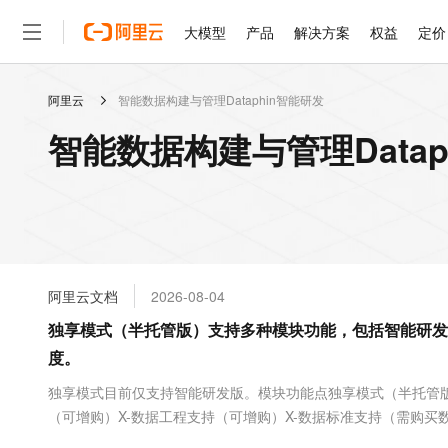
大模型
产品
解决方案
权益
定价
阿里云
智能数据构建与管理Dataphin智能研发
大模型
产品
解决方案
权益
定价
云市场
伙伴
服务
了解阿里云
精选产品
精选解决方案
普惠上云
产品定价
精选商城
成为销售伙伴
售前咨询
为什么选择阿里云
千问AI平台
智能数据构建与管理Datap
了解云产品的定价详情
大模型服务平台百炼
千问办公，解锁你的工作
普惠上云 官方力荐
分销伙伴
在线服务
网站建设
什么是云计算
大
大模型服务与应用平台
企业级Agent产品，直接
云服务器38元/年起，超
咨询伙伴
多端小程序
技术领先
云上成本管理
售后服务
轻量应用服务器
Agency Agents：拥
官方推荐返现计划
大模型
精选产品
精选解决方案
Salesforce 国际版订阅
稳定可靠
管理和优化成本
推荐新用户得奖励，单订单
销售伙伴合作计划
自助服务
友盟天域
安全合规
人工智能与机器学习
AI
文本生成
云数据库 RDS
HappyHorse 打造一
云工开物
无影生态合作计划
在线服务
阿里云文档
2026-08-04
观测云
分析师报告
高校专属算力普惠，学生认
计算
互联网应用开发
Qwen3.8-Max
HOT
Salesforce On Alibaba C
工单服务
独享模式（半托管版）支持多种模块功能，包括智能研发
智能体时代全能旗舰模型
Tuya 物联网平台阿里云
研究报告与白皮书
人工智能平台 PAI
快速拥有专属 OpenClaw
大模
Consulting Partner 合
大数据
容器
度。
免费试用
短信专区
一站式AI开发、训练和推
蓝凌 OA
Qwen3.7-Plus
AI 大模型销售与服务生
现代化应用
存储
天池大赛
独享模式目前仅支持智能研发版。模块功能点独享模式（半托管版
能看、能想、能动手的多模
云解析DNS
解决方案免费试用 新老
电子合同
（可增购）X-数据工程支持（可增购）X-数据标准支持（需购买
最高领取价值200元试用
安全
网络与CDN
AI 算法大赛
Qwen3-VL-Plus
据安全支持（需购买数据安全功能）X...
畅捷通