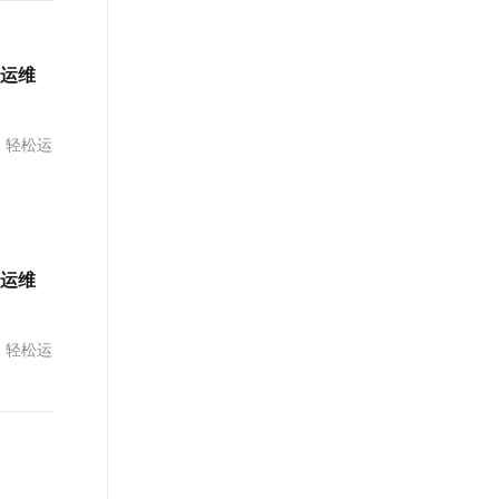
文戏情感细腻自然，动作戏激烈拳拳到肉，实现更强表演能力
支持中英文自由切换，具备更强的噪声鲁棒性
ernetes 版 ACK
云聚AI 严选权益
AI 原生数据库服务发布
SSL 证书
，一键激活高效办公新体验
理容器应用的 K8s 服务
精选AI产品，从模型到应用全链提效
Agent 数据网关
堡垒机
效运维
AI 用量加速计划
云原生数据库 PolarDB
应用
防火墙
、识别商机，让客服更高效、服务更出色。
新老同享，达量后返
Agentic Database 发布
、轻松运
千问办公
主机安全
NEW
的智能体编程平台
一站式AI生产力平台
AI 应用及服务市场
伶鹊
企业级人与Agent协作平台，接入和调度多个数字员工
智能客服平台，对话机器人、对话分析、智能外呼
AI 应用
效运维
大模型服务平台百炼 - 全妙
大模型
应用创作平台
多模态内容创作工具，已接入 DeepSeek
自然语言处理
、轻松运
数据标注
机器学习
息提取
与 AI 智能体进行实时音视频通话
从文本、图片、视频中提取结构化的属性信息
构建支持视频理解的 AI 音视频实时通话应用