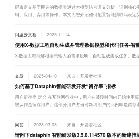
10 分钟在聊天系统中增加
专有云
码表定义基于圈选的数据表通过大模型结合语义分析，识别核心
辑、应用、弃用等操作。本文为您介绍如何配置智能抽取码表定
阿里云文档
2025-11-14
使用X-数据工程自动生成并管理数据模型和代码任务-智能数据
X-数据工程能够根据您输入的需求说明，自动生成集成任务、数
文章
2025-04-10
来自：开发者社区
如何基于Dataphin智能研发开发“留存率”指标
用户留存率 定义 在互联网行业中，用户在某段时间内开始使用
被认作是留存用户。这部分用户占当时新增用户的比例即是留存
计。顾名思义，留存指的就是“有多少用户留下来了”。留存用户
知乎专栏). ...
问答
2023-03-03
来自：开发者社区
请问下dataphin 智能研发版3.5.6.114570 版本