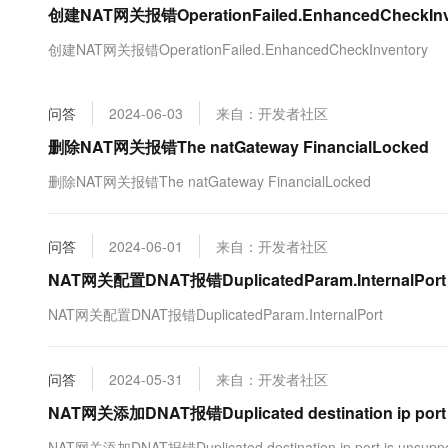
创建NAT网关报错OperationFailed.EnhancedCheckInv
大数据开发治理平台 Data
AI 产品 免费试用
网络
安全
云开发大赛
Tableau 订阅
1亿+ 大模型 tokens 和 
创建NAT网关报错OperationFailed.EnhancedCheckInventory
可观测
入门学习赛
中间件
AI空中课堂在线直播课
云防火墙
140+云产品 免费试用
大模型服务
上云与迁云
云原生的云上边界网络安全
产品新客免费试用，最长1
数据库
问答
2024-06-03
来自：开发者社区
生态解决方案
千问AI平台-Token Plan
企业出海
大模型ACA认证体验
删除NAT网关报错The natGateway FinancialLocked
大数据计算
助力企业全员 AI 认知与能
行业生态解决方案
政企业务
删除NAT网关报错The natGateway FinancialLocked
媒体服务
千问AI平台-模型体验
开发者生态解决方案
在线体验全尺寸、多种模态
企业服务与云通信
AI 开发和 AI 应用解决
问答
2024-06-01
来自：开发者社区
Happy 系列大模型
域名与网站
NAT网关配置DNAT报错DuplicatedParam.InternalPort
终端用户计算
NAT网关配置DNAT报错DuplicatedParam.InternalPort
Serverless
大模型解决方案
问答
2024-05-31
来自：开发者社区
开发工具
快速部署 Dify，高效搭建 
NAT网关添加DNAT报错Duplicated destination ip port is
迁移与运维管理
NAT网关添加DNAT报错Duplicated destination ip port is unsupp