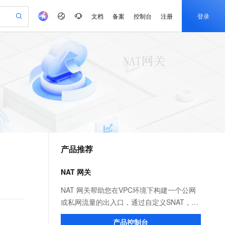
文档
备案
控制台
注册
登录
验
作计划
器
AI 活动
专业服务
服务伙伴合作计划
开发者社区
加入我们
产品动态
服务平台百炼
阿里云 OPC 创新助力计划
一站式生成采购清单，支持单品或批量购买
io：打造专属 AI 语音助手
S产品伙伴计划（繁花）
峰会
CS
造的大模型服务与应用开发平台
一句话生成原生可编辑精美 PPT 文稿
AI 生产力先锋
Al MaaS 服务伙伴赋能合作
域名
博文
Careers
至高可申请百万元
Qwen3.8-Max 模型上线
开启高性价比 AI 编程新体验
弹性可伸缩的云计算服务
Qwen-Audio-3.0-Realtime 端到端实时语音角色扮演
输入一句话想法, 轻松生成专业的 PPT
先锋实践拓展 AI 生产力的边界
Token 补贴，五大权
计划
海大会
伙伴信用分合作计划
商标
问答
社会招聘
益加速 OPC 成功
eek-V4-Pro
SS
一键部署幻兽帕鲁游戏服务器
飞天发布时刻
HOT
Open Search 向量检索版支
划
备案
电子书
校园招聘
pSeek-V4-Pro
视频创作，一键激活电商全链路生产力
稳定、安全、高性价比、高性能的云存储服务
一键购买专属联机服务器，轻松开启游戏
所见，即是所愿
持视频检索 Pipeline 功能
更多支持
划
公司注册
镜像站
视频生成
语音识别与合成
专属 QwenPaw
漫剧工坊：一站式动画创作平台
AI 实训营
HOT
应用身份服务 (IDaaS)
合作伙伴培训与认证
产品推荐
划
上云迁移
站生成，高效打造优质广告素材
全接入的云上超级电脑
从聊天伙伴进化为能主动干活的本地数字员工
快速生产连贯的高质量长漫剧
从基础到进阶，Agent 创客手把手教你
OpenClaw 管理能力上线
e-1.1-T2V
Qwen3-TTS-Flash
lScope
我要反馈
查询合作伙伴
畅细腻的高质量视频
离线语音合成大模型，多语言方言自适应，低延迟高稳定
n Alibaba Cloud ISV 合作
代维服务
建企业门户网站
10 分钟搭建微信、支付宝小程序
NAT 网关
MaxCompute MaxFrame 提
创新加速
ope
登录合作伙伴管理后台
我要建议
站，无忧落地极速上线
以可视化方式快速构建移动和 PC 门户网站
国内短信简单易用，安全可靠，秒级触达，全球覆盖200+国家和地区。
高效部署网站，快速应用到小程序
供自动弹性内存功能
e-1.1-I2V
Cosyvoice-V3-Flash
NAT 网关帮助您在VPC环境下构建一个公网
安全
畅自然，细节丰富
高表现力语音合成大模型，语音克隆听感自然
我要投诉
PolarDB
或私网流量的出入口，通过自定义SNAT，
上云场景组合购
Milvus 弹性伸缩功能新增节
伴
漫剧创作，剧本、分镜、视频高效生成
100%兼容MySQL、PostgreSQL，兼容Oracle，支持集中和分布式
覆盖90%+业务场景，专享组合折扣价
点支持范围
DNAT规则灵活使用网络资源，支持自定义私
2V
VPN
Fun-ASR
产品控制台