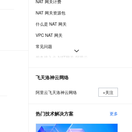
NAT 网关计费
t.diy 一步搞定创意建站
构建大模型应用的安全防护体系
通过自然语言交互简化开发流程,全栈开发支持
通过阿里云安全产品对 AI 应用进行安全防护
NAT 网关资源包
什么是 NAT 网关
VPC NAT 网关
常见问题
服务接入点-NAT网关-阿里云
NAT 网关限速
飞天洛神云网络
什么是NAT网关会话日志
使用转发路由器实现多个VPC共用NAT网关
阿里云飞天洛神云网络
+关注
热门技术解决方案
更多