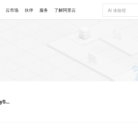
云市场
伙伴
服务
了解阿里云
AI 特惠
数据与 API
成为产品伙伴
企业增值服务
最佳实践
价格计算器
AI 场景体
基础软件
产品伙伴合
阿里云认证
市场活动
配置报价
大模型
自助选配和估算价格
新方式
睿译宝，AI翻译排版一步到位
智启 AI 普惠权益
产品生态集成认证中心
企业支持计划
云上春晚
域名与网站
千问官方 MaaS 平台，为开发者和 Agent 而生，新用户赠送 1 亿 + tokens 额度
Qwen Aud
AI Coding
阿里云Maa
2026 阿里云
云服务器 E
为企业打
数据集
Windows
大模型认证
模型
NEW
NEW
交付可用成果
值低价云产品抢先购
上传文档即自动完成翻译和格式还原
至高享 1亿+免费 tokens，加速 Al 应用落地
提供智能易用的域名与建站服务
智能编程，一键
安全可靠、
产品生态伙伴
专家技术服务
云上奥运之旅
弹性计算合作
阿里云中企出
手机三要素
宝塔 Linux
全部认证
价格优势
有专属领域专家
GLM-5.2：长任务时代开源旗舰模型
阿里云 OPC 创新助力计划
千问大模型
即刻拥有 DeepS
AI 电商营销
对象存储 O
大模型
产品生态伙伴工作台
企业增值服务台
云栖战略参考
云存储合作计
云栖大会
身份实名认证
CentOS
训练营
推动算力普惠，释放技术红利
最高返9万
多领域专家智能体,一键组建 AI 虚拟交付团队
快速构建应用程序和网站，即刻迈出上云第一步
至高百万元 Token 补贴，加速一人公司成长
多元化、高性能、安全可靠的大模型服务
真正可用的 1M 上下文,一次完成代码全链路开发
轻松解锁专属 Dee
从图文生成到
云上的中国
数据库合作计
活动全景
短信
Docker
图片和
站式影视创作平台
Hermes Agent，打造自进化智能体
Token Plan 模型订阅计划
数字证书管理服务（原SSL证书）
5 分钟轻松部署
AI 广告创作
无影云电脑
企业成长
NEW
信息公告
看见新力量
云网络合作计
OCR 文字识别
JAVA
证享300元代金券
可视化编排打通从文字构思到成片全链路闭环
全托管，含MySQL、PostgreSQL、SQL Server、MariaDB多引擎
自主进化，持久记忆，越用越聪明
Qwen3.8-Max 首发尝鲜，限时加量 10 倍，夜间低至2折
实现全站HTTPS，呈现可信的WEB访问
图文、视频一
随时随地安
Kimi-K3
HappyHors
NEW
魔搭 Mode
loud
服务实践
官网公告
S...
Kimi 最新旗舰模型，长程编程与推理利器
让文字生成流
金融模力时刻
Salesforce O
版
发票查验
全能环境
Claude Code + GStack 打造工程团队
千问办公，限时限量积分加倍
Qoder
低代码高效构
AI 建站
短信服务
型
NEW
作计划
计划
创新中心
魔搭 ModelSc
健康状态
理服务
让AI从“聊天伙伴”进化为能干活的“数字员工”
安装技能 GStack，拥有专属 AI 工程团队
你的AI工作搭子，覆盖日常办公高频场景
面向真实软件的智能体编程平台
0 代码专业建
客户案例
天气预报查询
操作系统
Deepseek-v4-pro
HappyHors
态合作计划
态智能体模型
旗舰 MoE 大模型，百万上下文与顶尖推理能力
图生视频，流
同享
万小智 AI 建站低至 15元/月
Qoder CN
AI 短剧/漫剧
云原生数据库 
快递物流查询
WordPress
成为服务伙
高校合作
点，立即开启云上创新
覆盖公网/内网、递归/权威、移动APP等全场景解析服务
送.CN域名，送备案服务码
基于千问大模型等，支持代码智能生成、研发智能问答
AI助力短剧
GLM-5.2
Wan2.7-T
Ubuntu