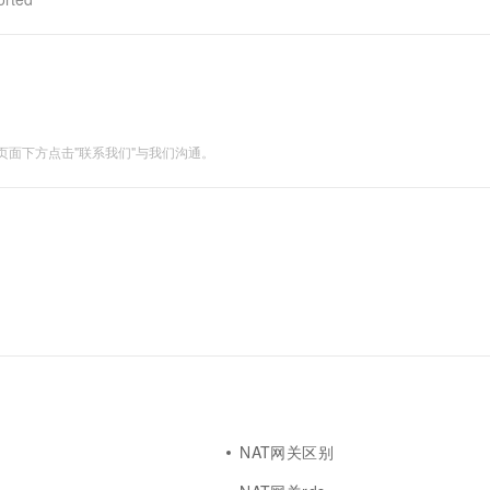
一个 AI 助手
超强辅助，Bol
即刻拥有 DeepSeek-R1 满血版
在企业官网、通讯软件中为客户提供 AI 客服
多种方案随心选，轻松解锁专属 DeepSeek
面下方点击"联系我们"与我们沟通。
口
NAT网关区别