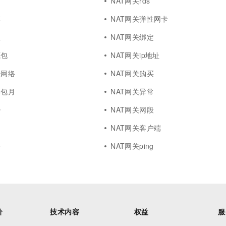
6
NAT网关rds
享
NAT网关弹性网卡
址
NAT网关绑定
源包
NAT网关ip地址
经网络
NAT网关购买
年包月
NAT网关异常
势
NAT网关网段
构
NAT网关客户端
令
NAT网关ping
价
技术内容
权益
服