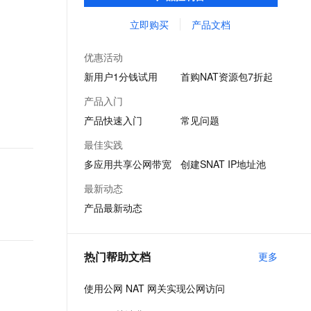
网IP地址、多弹性公网IP，支持共享公网带
文戏情感细腻自然，动作戏激烈拳拳到肉，实现更强表演能力
支持中英文自由切换，具备更强的噪声鲁棒性
ernetes 版 ACK
云聚AI 严选权益
AI 原生数据库服务发布
SSL 证书
宽。
立即购买
产品文档
，一键激活高效办公新体验
理容器应用的 K8s 服务
精选AI产品，从模型到应用全链提效
Agent 数据网关
堡垒机
AI 用量加速计划
云原生数据库 PolarDB
优惠活动
应用
防火墙
、识别商机，让客服更高效、服务更出色。
新老同享，达量后返
Agentic Database 发布
新用户1分钱试用
首购NAT资源包7折起
千问办公
主机安全
NEW
产品入门
的智能体编程平台
一站式AI生产力平台
产品快速入门
常见问题
AI 应用及服务市场
伶鹊
最佳实践
企业级人与Agent协作平台，接入和调度多个数字员工
智能客服平台，对话机器人、对话分析、智能外呼
AI 应用
多应用共享公网带宽
创建SNAT IP地址池
大模型服务平台百炼 - 全妙
大模型
最新动态
应用创作平台
多模态内容创作工具，已接入 DeepSeek
产品最新动态
自然语言处理
数据标注
热门帮助文档
更多
机器学习
息提取
与 AI 智能体进行实时音视频通话
使用公网 NAT 网关实现公网访问
从文本、图片、视频中提取结构化的属性信息
构建支持视频理解的 AI 音视频实时通话应用