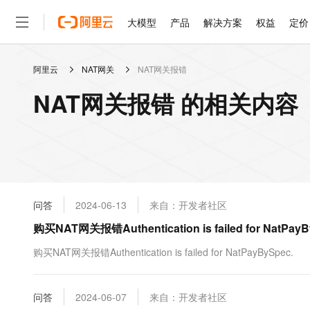
大模型
产品
解决方案
权益
定价
阿里云
NAT网关
NAT网关报错
大模型
产品
解决方案
权益
定价
云市场
伙伴
服务
了解阿里云
精选产品
精选解决方案
普惠上云
产品定价
精选商城
成为销售伙伴
售前咨询
为什么选择阿里云
千问AI平台
NAT网关报错 的相关内容
了解云产品的定价详情
大模型服务平台百炼
千问办公，解锁你的工作
普惠上云 官方力荐
分销伙伴
在线服务
网站建设
什么是云计算
大
大模型服务与应用平台
企业级Agent产品，直接
云服务器38元/年起，超
咨询伙伴
多端小程序
技术领先
云上成本管理
售后服务
轻量应用服务器
Agency Agents：拥
官方推荐返现计划
大模型
精选产品
精选解决方案
Salesforce 国际版订阅
稳定可靠
管理和优化成本
推荐新用户得奖励，单订单
销售伙伴合作计划
自助服务
友盟天域
安全合规
人工智能与机器学习
AI
文本生成
云数据库 RDS
HappyHorse 打造一
云工开物
无影生态合作计划
在线服务
问答
2024-06-13
来自：开发者社区
观测云
分析师报告
高校专属算力普惠，学生认
计算
互联网应用开发
Qwen3.8-Max
HOT
Salesforce On Alibaba C
工单服务
购买NAT网关报错Authentication is failed for NatPayBy
智能体时代全能旗舰模型
Tuya 物联网平台阿里云
研究报告与白皮书
人工智能平台 PAI
快速拥有专属 OpenClaw
大模
Consulting Partner 合
大数据
容器
免费试用
短信专区
一站式AI开发、训练和推
购买NAT网关报错Authentication is failed for NatPayBySpec.
蓝凌 OA
Qwen3.7-Plus
AI 大模型销售与服务生
现代化应用
存储
天池大赛
能看、能想、能动手的多模
云解析DNS
解决方案免费试用 新老
电子合同
最高领取价值200元试用
安全
问答
网络与CDN
2024-06-07
来自：开发者社区
AI 算法大赛
Qwen3-VL-Plus
畅捷通