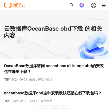
云数据库OceanBase obd下载 的相关
内容
OceanBase数据库请问 oceanbase all in one obd的安装
包在哪里下载？
问答
2024-06-01
来自：开发者社区
oceanbase数据库obd这种安装默认还是在线下载包吗？
问答
2024-02-22
来自：开发者社区