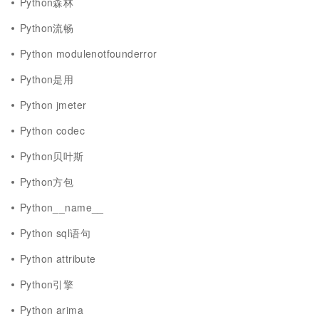
Python森林
Python流畅
Python modulenotfounderror
Python是用
Python jmeter
Python codec
Python贝叶斯
Python方包
Python__name__
Python sql语句
Python attribute
Python引擎
Python arima