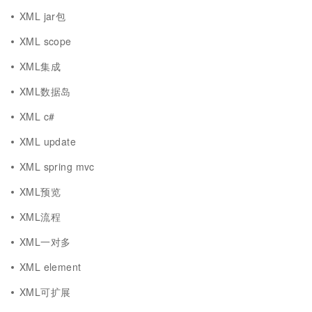
XML jar包
XML scope
XML集成
XML数据岛
XML c#
XML update
XML spring mvc
XML预览
XML流程
XML一对多
XML element
XML可扩展