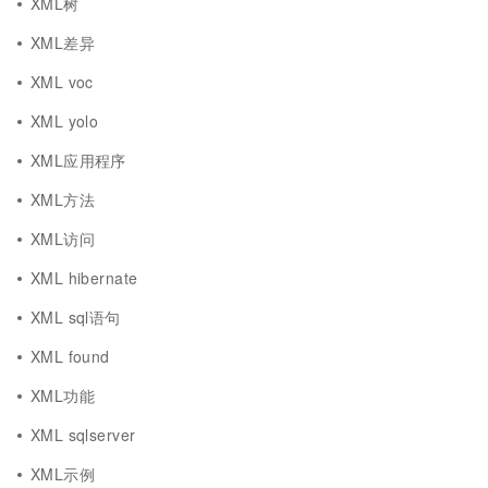
XML树
XML差异
XML voc
XML yolo
XML应用程序
XML方法
XML访问
XML hibernate
XML sql语句
XML found
XML功能
XML sqlserver
XML示例