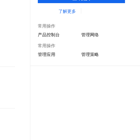
办公，游戏以及广告营销等场景。
文戏情感细腻自然，动作戏激烈拳拳到肉，实现更强表演能力
支持中英文自由切换，具备更强的噪声鲁棒性
ernetes 版 ACK
云聚AI 严选权益
AI 原生数据库服务发布
SSL 证书
了解更多
，一键激活高效办公新体验
理容器应用的 K8s 服务
精选AI产品，从模型到应用全链提效
Agent 数据网关
堡垒机
AI 用量加速计划
云原生数据库 PolarDB
常用操作
应用
防火墙
、识别商机，让客服更高效、服务更出色。
新老同享，达量后返
Agentic Database 发布
产品控制台
管理网络
千问办公
主机安全
NEW
常用操作
的智能体编程平台
一站式AI生产力平台
管理应用
管理策略
AI 应用及服务市场
伶鹊
企业级人与Agent协作平台，接入和调度多个数字员工
智能客服平台，对话机器人、对话分析、智能外呼
AI 应用
大模型服务平台百炼 - 全妙
大模型
应用创作平台
多模态内容创作工具，已接入 DeepSeek
自然语言处理
数据标注
机器学习
息提取
与 AI 智能体进行实时音视频通话
从文本、图片、视频中提取结构化的属性信息
构建支持视频理解的 AI 音视频实时通话应用