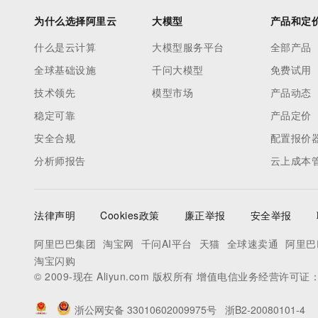
为什么选择阿里云
大模型
产品和定
什么是云计算
大模型服务平台
全部产品
全球基础设施
千问大模型
免费试用
技术领先
模型市场
产品动态
稳定可靠
产品定价
安全合规
配置报价
分析师报告
云上成本
法律声明
Cookies政策
廉正举报
安全举报
阿里巴巴集团
淘宝网
千问AI平台
天猫
全球速卖通
阿里巴
淘宝闪购
© 2009-现在 Aliyun.com 版权所有 增值电信业务经营许可证
浙公网安备 33010602009975号
浙B2-20080101-4