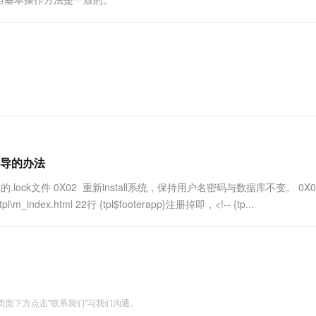
一个 AI 助手
超强辅助，Bol
即刻拥有 DeepSeek-R1 满血版
在企业官网、通讯软件中为客户提供 AI 客服
多种方案随心选，轻松解锁专属 DeepSeek
导的办法
后的.lock文件 0X02 重新install系统，保持用户名密码与数据库不变。 0X
ndex.html 22行 {tpl$footerapp}注册掉即，<!-- {tp...
面下方点击"联系我们"与我们沟通。