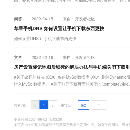
10 分钟在聊天系统中增加
专有云
问答
2022-04-15
来自：开发者社区
苹果手机DNS 如何设置让手机下载东西更快
如何设置DNS 让手机下载东西更快
文章
2022-02-16
来自：开发者社区
房产设置标记地图后锁死的解决办法与手机端关闭下载引
#关于锁死的解决 0X00 备份MySql数据库 0X01 删除Dynaimic
忖入MySql数据库。 #关于引导下载页面的关闭 1.\template\blue\tpl\m_i
共有7条
<
1
>
跳转至：
GO
更新时间 2024-06-02 15:03:30
本页面内关键词为智能算法引擎基于机器学习所生成，如有任何问题，可在页