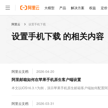
大模型
产品
解决方案
权益
定价
阿里云
设置手机下载
大模型
产品
解决方案
权益
定价
云市场
伙伴
服务
了解阿里云
精选产品
精选解决方案
普惠上云
产品定价
精选商城
成为销售伙伴
售前咨询
为什么选择阿里云
千问AI平台
设置手机下载 的相关内容
了解云产品的定价详情
大模型服务平台百炼
千问办公，解锁你的工作
普惠上云 官方力荐
分销伙伴
在线服务
网站建设
什么是云计算
大
大模型服务与应用平台
企业级Agent产品，直接
云服务器38元/年起，超
咨询伙伴
多端小程序
技术领先
云上成本管理
售后服务
轻量应用服务器
Agency Agents：拥
官方推荐返现计划
大模型
精选产品
精选解决方案
Salesforce 国际版订阅
稳定可靠
管理和优化成本
推荐新用户得奖励，单订单
销售伙伴合作计划
自助服务
友盟天域
安全合规
人工智能与机器学习
AI
文本生成
云数据库 RDS
HappyHorse 打造一
云工开物
无影生态合作计划
在线服务
阿里云文档
2026-04-20
观测云
分析师报告
高校专属算力普惠，学生认
计算
互联网应用开发
Qwen3.8-Max
HOT
Salesforce On Alibaba C
工单服务
阿里邮箱如何在苹果手机原生客户端设置
智能体时代全能旗舰模型
Tuya 物联网平台阿里云
研究报告与白皮书
人工智能平台 PAI
快速拥有专属 OpenClaw
大模
Consulting Partner 合
大数据
容器
免费试用
短信专区
一站式AI开发、训练和推
本文以iOS16.3.1为例，演示苹果手机原生邮箱客户端如何配置
蓝凌 OA
Qwen3.7-Plus
AI 大模型销售与服务生
现代化应用
存储
天池大赛
能看、能想、能动手的多模
云解析DNS
解决方案免费试用 新老
电子合同
最高领取价值200元试用
安全
阿里云文档
网络与CDN
2026-03-31
AI 算法大赛
Qwen3-VL-Plus
畅捷通