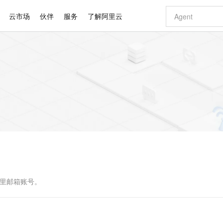
云市场
伙伴
服务
了解阿里云
AI 特惠
数据与 API
成为产品伙伴
企业增值服务
最佳实践
价格计算器
AI 场景体
基础软件
产品伙伴合
阿里云认证
市场活动
配置报价
大模型
自助选配和估算价格
新方式
睿译宝，AI翻译排版一步到位
智启 AI 普惠权益
产品生态集成认证中心
企业支持计划
云上春晚
域名与网站
千问官方 MaaS 平台，为开发者和 Agent 而生，新用户赠送 1 亿 + tokens 额度
Qwen Aud
AI Coding
阿里云Maa
2026 阿里云
云服务器 E
为企业打
数据集
Windows
大模型认证
模型
NEW
NEW
交付可用成果
值低价云产品抢先购
上传文档即自动完成翻译和格式还原
至高享 1亿+免费 tokens，加速 Al 应用落地
提供智能易用的域名与建站服务
智能编程，一键
安全可靠、
产品生态伙伴
专家技术服务
云上奥运之旅
弹性计算合作
阿里云中企出
手机三要素
宝塔 Linux
全部认证
价格优势
有专属领域专家
GLM-5.2：长任务时代开源旗舰模型
阿里云 OPC 创新助力计划
千问大模型
即刻拥有 DeepS
AI 电商营销
对象存储 O
大模型
产品生态伙伴工作台
企业增值服务台
云栖战略参考
云存储合作计
云栖大会
身份实名认证
CentOS
训练营
推动算力普惠，释放技术红利
最高返9万
多领域专家智能体,一键组建 AI 虚拟交付团队
快速构建应用程序和网站，即刻迈出上云第一步
至高百万元 Token 补贴，加速一人公司成长
多元化、高性能、安全可靠的大模型服务
真正可用的 1M 上下文,一次完成代码全链路开发
轻松解锁专属 Dee
从图文生成到
云上的中国
数据库合作计
活动全景
短信
Docker
图片和
站式影视创作平台
Hermes Agent，打造自进化智能体
Token Plan 模型订阅计划
数字证书管理服务（原SSL证书）
5 分钟轻松部署
AI 广告创作
无影云电脑
企业成长
NEW
信息公告
看见新力量
云网络合作计
OCR 文字识别
JAVA
证享300元代金券
可视化编排打通从文字构思到成片全链路闭环
全托管，含MySQL、PostgreSQL、SQL Server、MariaDB多引擎
自主进化，持久记忆，越用越聪明
Qwen3.8-Max 首发尝鲜，限时加量 10 倍，夜间低至2折
实现全站HTTPS，呈现可信的WEB访问
图文、视频一
随时随地安
Kimi-K3
HappyHors
NEW
魔搭 Mode
loud
服务实践
官网公告
Kimi 最新旗舰模型，长程编程与推理利器
让文字生成流
金融模力时刻
Salesforce O
版
发票查验
全能环境
Claude Code + GStack 打造工程团队
千问办公，限时限量积分加倍
Qoder
低代码高效构
AI 建站
短信服务
型
NEW
作计划
计划
创新中心
魔搭 ModelSc
健康状态
理服务
让AI从“聊天伙伴”进化为能干活的“数字员工”
安装技能 GStack，拥有专属 AI 工程团队
你的AI工作搭子，覆盖日常办公高频场景
面向真实软件的智能体编程平台
0 代码专业建
阿里邮箱账号。
客户案例
天气预报查询
操作系统
Deepseek-v4-pro
HappyHors
态合作计划
态智能体模型
旗舰 MoE 大模型，百万上下文与顶尖推理能力
图生视频，流
同享
万小智 AI 建站低至 15元/月
Qoder CN
AI 短剧/漫剧
云原生数据库 
快递物流查询
WordPress
成为服务伙
高校合作
点，立即开启云上创新
覆盖公网/内网、递归/权威、移动APP等全场景解析服务
送.CN域名，送备案服务码
基于千问大模型等，支持代码智能生成、研发智能问答
AI助力短剧
GLM-5.2
Wan2.7-T
Ubuntu