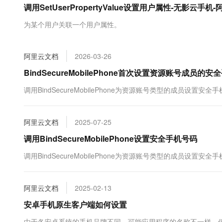
调用SetUserPropertyValue设置用户属性-无影云手机
大数据开发治理平台 Data
AI 产品 免费试用
网络
安全
云开发大赛
Tableau 订阅
1亿+ 大模型 tokens 和 
为某个用户关联一个用户属性。
可观测
入门学习赛
中间件
AI空中课堂在线直播课
云防火墙
140+云产品 免费试用
大模型服务
上云与迁云
云原生的云上边界网络安全
产品新客免费试用，最长1
数据库
阿里云文档
2026-03-26
生态解决方案
千问AI平台-Token Plan
企业出海
大模型ACA认证体验
BindSecureMobilePhone首次设置资源账号成员的
大数据计算
助力企业全员 AI 认知与能
行业生态解决方案
政企业务
调用BindSecureMobilePhone为资源账号类型的成员设置安全
媒体服务
千问AI平台-模型体验
开发者生态解决方案
在线体验全尺寸、多种模态
企业服务与云通信
AI 开发和 AI 应用解决
阿里云文档
2025-07-25
Happy 系列大模型
域名与网站
调用BindSecureMobilePhone设置安全手机号码
终端用户计算
调用BindSecureMobilePhone为资源账号类型的成员设置安全
Serverless
大模型解决方案
阿里云文档
2025-02-13
开发工具
快速部署 Dify，高效搭建 
安卓手机原生客户端如何设置
迁移与运维管理
由于各安卓系统的手机品牌不同，可能应用程序的名称不一样，