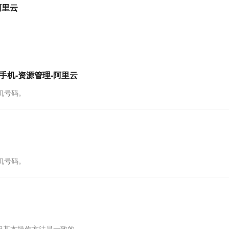
服务生态伙伴
视觉 Coding、空间感知、多模态思考等全面升级
1M上下文，专为长程任务能力而生
云工开物
-阿里云
企业应用
Works
Night Plan 支持 Qwen 3.8-Max
云原生大数据计算服务 MaxCompute
AI 办公
容器服务 Kub
NEW
Red Hat
30+ 款产品免费体验
Data Agent 驱动的一站式 Data+AI 开发治理平台
夜间 5 折，Qwen/Meoo/TokenPlan 客户专享
面向分析的企业级SaaS模式云数据仓库
AI智能应用
提供一站式管
科研合作
ERP
堂（旗舰版）
SUSE
智能客服
AI 应用构建
大模型原生
CRM
防护产品
2个月
自动承接线索
建站小程序
Qoder
大模型服务平台百炼-应用模版
OA 办公系统
HOT
NEW
安全手机-资源管理-阿里云
面向真实软件
个人版上线、团队版降价；千问3.8-Max首发发尝鲜
丰富多元化的应用模版和解决方案
力提升
财税管理
模板建站
手机号码。
万有无界
大模型服务平台百炼-智能体
400电话
定制建站
的模型效果
灵活可视化地构建企业级 Agent
方案
广告营销
模板小程序
秒悟
人工智能平台 PAI
定制小程序
云端极速 AI 
新一代 AI 视频生成模型，深度适配广告营销等场景
AI Native 的算法工程平台，一站式完成建模、训练、推理服务部署
APP 开发
手机号码。
建站系统
AI 应用
10分钟微调：让0.6B模型媲美235B模
多模态数据信
型
依托云原生高可用架构,实现Dify私有化部署
用1%尺寸在特定领域达到大模型90%以上效果
但基本操作方法是一致的。