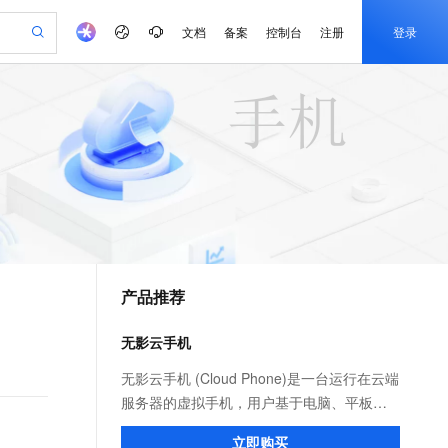
文档
备案
控制台
注册
登录
验
作计划
器
AI 活动
专业服务
服务伙伴合作计划
开发者社区
加入我们
产品动态
服务平台百炼
阿里云 OPC 创新助力计划
一站式生成采购清单，支持单品或批量购买
io：打造专属 AI 语音助手
S产品伙伴计划（繁花）
峰会
CS
造的大模型服务与应用开发平台
一句话生成原生可编辑精美 PPT 文稿
AI 生产力先锋
Al MaaS 服务伙伴赋能合作
域名
博文
Careers
至高可申请百万元
Qwen3.8-Max 模型上线
开启高性价比 AI 编程新体验
弹性可伸缩的云计算服务
Qwen-Audio-3.0-Realtime 端到端实时语音角色扮演
输入一句话想法, 轻松生成专业的 PPT
先锋实践拓展 AI 生产力的边界
Token 补贴，五大权
计划
海大会
伙伴信用分合作计划
商标
问答
社会招聘
益加速 OPC 成功
eek-V4-Pro
SS
一键部署幻兽帕鲁游戏服务器
飞天发布时刻
HOT
Open Search 向量检索版支
划
备案
电子书
校园招聘
pSeek-V4-Pro
视频创作，一键激活电商全链路生产力
稳定、安全、高性价比、高性能的云存储服务
一键购买专属联机服务器，轻松开启游戏
所见，即是所愿
持视频检索 Pipeline 功能
更多支持
划
公司注册
镜像站
视频生成
语音识别与合成
专属 QwenPaw
漫剧工坊：一站式动画创作平台
AI 实训营
HOT
应用身份服务 (IDaaS)
合作伙伴培训与认证
产品推荐
划
上云迁移
站生成，高效打造优质广告素材
全接入的云上超级电脑
从聊天伙伴进化为能主动干活的本地数字员工
快速生产连贯的高质量长漫剧
从基础到进阶，Agent 创客手把手教你
OpenClaw 管理能力上线
e-1.1-T2V
Qwen3-TTS-Flash
lScope
我要反馈
查询合作伙伴
畅细腻的高质量视频
离线语音合成大模型，多语言方言自适应，低延迟高稳定
n Alibaba Cloud ISV 合作
代维服务
建企业门户网站
10 分钟搭建微信、支付宝小程序
无影云手机
MaxCompute MaxFrame 提
创新加速
ope
登录合作伙伴管理后台
我要建议
站，无忧落地极速上线
以可视化方式快速构建移动和 PC 门户网站
国内短信简单易用，安全可靠，秒级触达，全球覆盖200+国家和地区。
高效部署网站，快速应用到小程序
供自动弹性内存功能
e-1.1-I2V
Cosyvoice-V3-Flash
无影云手机 (Cloud Phone)是一台运行在云端
安全
畅自然，细节丰富
高表现力语音合成大模型，语音克隆听感自然
我要投诉
PolarDB
服务器的虚拟手机，用户基于电脑、平板等
上云场景组合购
Milvus 弹性伸缩功能新增节
伴
漫剧创作，剧本、分镜、视频高效生成
100%兼容MySQL、PostgreSQL，兼容Oracle，支持集中和分布式
覆盖90%+业务场景，专享组合折扣价
点支持范围
终端，运行安卓应用云端，广泛应用于移动
2V
VPN
Fun-ASR
立即购买