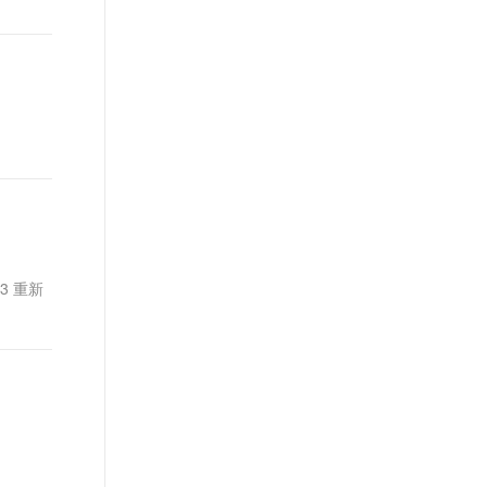
t.diy 一步搞定创意建站
构建大模型应用的安全防护体系
通过自然语言交互简化开发流程,全栈开发支持
通过阿里云安全产品对 AI 应用进行安全防护
03 重新