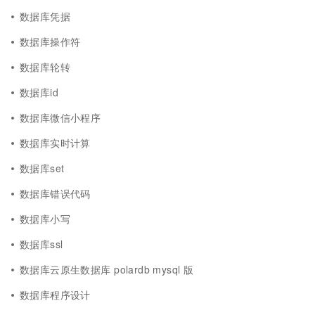
数据库凭据
数据库操作符
数据库轮转
数据库id
数据库微信小程序
数据库实时计算
数据库set
数据库错误代码
数据库小写
数据库ssl
数据库云原生数据库 polardb mysql 版
数据库程序设计