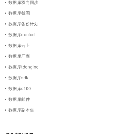
数据库双向同步
数据库截图
数据库备份计划
数据库denied
数据库云上
数据库厂商
数据库tdengine
数据库sdk
数据库c100
数据库邮件
数据库副本集