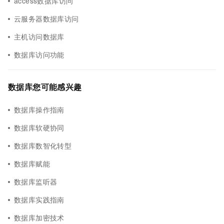
access数据库访问
云服务器数据库访问
主机访问数据库
数据库访问功能
数据库您可能感兴趣
数据库操作指南
数据库软硬协同
数据库数智化转型
数据库赋能
数据库监听器
数据库实践指南
数据库加密技术