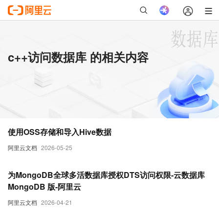
c++访问数据库 的相关内容
使用OSS存储和导入Hive数据
阿里云文档
2026-05-25
为MongoDB全球多活数据库授权DTS访问权限-云数据库
MongoDB 版-阿里云
阿里云文档
2026-04-21