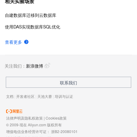
相关实验场景
自建数据库迁移到云数据库
使用DAS实现数据库SQL优化
查看更多
关注我们：
新浪微博
联系我们
文档
|
开发者社区
|
天池大赛
|
培训与认证
法律声明及隐私权政策
|
Cookies政策
© 2009-现在 Aliyun.com 版权所有
增值电信业务经营许可证：
浙B2-20080101