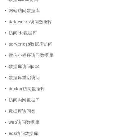
网站访问数据库
dataworks访问数据库
访问idc数据库
serverless数据库访问
微信小程序访问数据库
数据库访问jdbc
数据库重启访问
docker访问数据库
访问内网数据库
数据库访问类
web访问数据库
ecs访问数据库