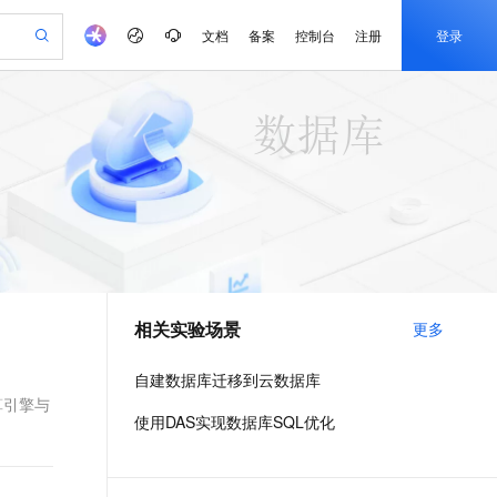
文档
备案
控制台
注册
登录
验
作计划
器
AI 活动
专业服务
服务伙伴合作计划
开发者社区
加入我们
产品动态
服务平台百炼
阿里云 OPC 创新助力计划
一站式生成采购清单，支持单品或批量购买
io：打造专属 AI 语音助手
S产品伙伴计划（繁花）
峰会
CS
造的大模型服务与应用开发平台
一句话生成原生可编辑精美 PPT 文稿
AI 生产力先锋
Al MaaS 服务伙伴赋能合作
域名
博文
Careers
至高可申请百万元
Qwen3.8-Max 模型上线
开启高性价比 AI 编程新体验
弹性可伸缩的云计算服务
Qwen-Audio-3.0-Realtime 端到端实时语音角色扮演
输入一句话想法, 轻松生成专业的 PPT
先锋实践拓展 AI 生产力的边界
Token 补贴，五大权
计划
海大会
伙伴信用分合作计划
商标
问答
社会招聘
益加速 OPC 成功
eek-V4-Pro
SS
一键部署幻兽帕鲁游戏服务器
飞天发布时刻
HOT
Open Search 向量检索版支
划
备案
电子书
校园招聘
pSeek-V4-Pro
视频创作，一键激活电商全链路生产力
稳定、安全、高性价比、高性能的云存储服务
一键购买专属联机服务器，轻松开启游戏
所见，即是所愿
持视频检索 Pipeline 功能
更多支持
划
公司注册
镜像站
视频生成
语音识别与合成
专属 QwenPaw
漫剧工坊：一站式动画创作平台
AI 实训营
HOT
应用身份服务 (IDaaS)
合作伙伴培训与认证
相关实验场景
更多
划
上云迁移
站生成，高效打造优质广告素材
全接入的云上超级电脑
从聊天伙伴进化为能主动干活的本地数字员工
快速生产连贯的高质量长漫剧
从基础到进阶，Agent 创客手把手教你
OpenClaw 管理能力上线
e-1.1-T2V
Qwen3-TTS-Flash
lScope
我要反馈
查询合作伙伴
畅细腻的高质量视频
离线语音合成大模型，多语言方言自适应，低延迟高稳定
n Alibaba Cloud ISV 合作
代维服务
建企业门户网站
10 分钟搭建微信、支付宝小程序
自建数据库迁移到云数据库
MaxCompute MaxFrame 提
创新加速
ope
登录合作伙伴管理后台
我要建议
站，无忧落地极速上线
以可视化方式快速构建移动和 PC 门户网站
国内短信简单易用，安全可靠，秒级触达，全球覆盖200+国家和地区。
高效部署网站，快速应用到小程序
供自动弹性内存功能
算引擎与
e-1.1-I2V
Cosyvoice-V3-Flash
使用DAS实现数据库SQL优化
安全
畅自然，细节丰富
高表现力语音合成大模型，语音克隆听感自然
我要投诉
PolarDB
上云场景组合购
Milvus 弹性伸缩功能新增节
伴
漫剧创作，剧本、分镜、视频高效生成
100%兼容MySQL、PostgreSQL，兼容Oracle，支持集中和分布式
覆盖90%+业务场景，专享组合折扣价
点支持范围
2V
VPN
Fun-ASR