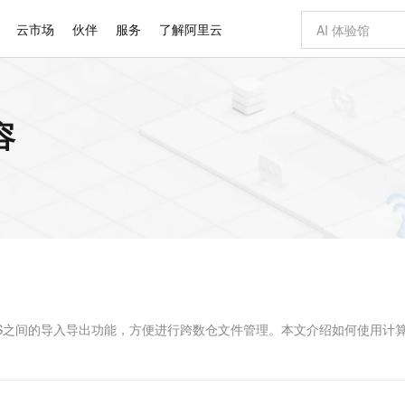
云市场
伙伴
服务
了解阿里云
AI 特惠
数据与 API
成为产品伙伴
企业增值服务
最佳实践
价格计算器
AI 场景体
基础软件
产品伙伴合
阿里云认证
市场活动
配置报价
大模型
容
自助选配和估算价格
新方式
睿译宝，AI翻译排版一步到位
智启 AI 普惠权益
产品生态集成认证中心
企业支持计划
云上春晚
域名与网站
千问官方 MaaS 平台，为开发者和 Agent 而生，新用户赠送 1 亿 + tokens 额度
Qwen Aud
AI Coding
阿里云Maa
2026 阿里云
云服务器 E
为企业打
数据集
Windows
大模型认证
模型
NEW
NEW
交付可用成果
值低价云产品抢先购
上传文档即自动完成翻译和格式还原
至高享 1亿+免费 tokens，加速 Al 应用落地
提供智能易用的域名与建站服务
智能编程，一键
安全可靠、
产品生态伙伴
专家技术服务
云上奥运之旅
弹性计算合作
阿里云中企出
手机三要素
宝塔 Linux
全部认证
价格优势
有专属领域专家
GLM-5.2：长任务时代开源旗舰模型
阿里云 OPC 创新助力计划
千问大模型
即刻拥有 DeepS
AI 电商营销
对象存储 O
大模型
产品生态伙伴工作台
企业增值服务台
云栖战略参考
云存储合作计
云栖大会
身份实名认证
CentOS
训练营
推动算力普惠，释放技术红利
最高返9万
多领域专家智能体,一键组建 AI 虚拟交付团队
快速构建应用程序和网站，即刻迈出上云第一步
至高百万元 Token 补贴，加速一人公司成长
多元化、高性能、安全可靠的大模型服务
真正可用的 1M 上下文,一次完成代码全链路开发
轻松解锁专属 Dee
从图文生成到
云上的中国
数据库合作计
活动全景
短信
Docker
图片和
站式影视创作平台
Hermes Agent，打造自进化智能体
Token Plan 模型订阅计划
数字证书管理服务（原SSL证书）
5 分钟轻松部署
AI 广告创作
无影云电脑
企业成长
NEW
信息公告
看见新力量
云网络合作计
OCR 文字识别
JAVA
证享300元代金券
可视化编排打通从文字构思到成片全链路闭环
全托管，含MySQL、PostgreSQL、SQL Server、MariaDB多引擎
自主进化，持久记忆，越用越聪明
Qwen3.8-Max 首发尝鲜，限时加量 10 倍，夜间低至2折
实现全站HTTPS，呈现可信的WEB访问
图文、视频一
随时随地安
Kimi-K3
HappyHors
NEW
魔搭 Mode
loud
服务实践
官网公告
Kimi 最新旗舰模型，长程编程与推理利器
让文字生成流
金融模力时刻
Salesforce O
版
发票查验
全能环境
Claude Code + GStack 打造工程团队
千问办公，限时限量积分加倍
Qoder
低代码高效构
AI 建站
短信服务
型
NEW
作计划
计划
创新中心
魔搭 ModelSc
健康状态
理服务
让AI从“聊天伙伴”进化为能干活的“数字员工”
安装技能 GStack，拥有专属 AI 工程团队
你的AI工作搭子，覆盖日常办公高频场景
面向真实软件的智能体编程平台
0 代码专业建
储OSS之间的导入导出功能，方便进行跨数仓文件管理。本文介绍如何使用计
客户案例
天气预报查询
操作系统
Deepseek-v4-pro
HappyHors
态合作计划
态智能体模型
旗舰 MoE 大模型，百万上下文与顶尖推理能力
图生视频，流
同享
万小智 AI 建站低至 15元/月
Qoder CN
AI 短剧/漫剧
云原生数据库 
快递物流查询
WordPress
成为服务伙
高校合作
点，立即开启云上创新
覆盖公网/内网、递归/权威、移动APP等全场景解析服务
送.CN域名，送备案服务码
基于千问大模型等，支持代码智能生成、研发智能问答
AI助力短剧
GLM-5.2
Wan2.7-T
Ubuntu