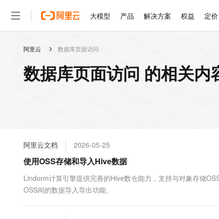
大模型
产品
解决方案
权益
定价
阿里云
数据库页面访问
大模型
产品
解决方案
权益
定价
云市场
伙伴
服务
了解阿里云
精选产品
精选解决方案
普惠上云
产品定价
精选商城
成为销售伙伴
售前咨询
为什么选择阿里云
千问AI平台
数据库页面访问 的相关内
了解云产品的定价详情
大模型服务平台百炼
千问办公，解锁你的工作
普惠上云 官方力荐
分销伙伴
在线服务
网站建设
什么是云计算
大
大模型服务与应用平台
企业级Agent产品，直接
云服务器38元/年起，超
咨询伙伴
多端小程序
技术领先
云上成本管理
售后服务
轻量应用服务器
Agency Agents：拥
官方推荐返现计划
大模型
精选产品
精选解决方案
Salesforce 国际版订阅
稳定可靠
管理和优化成本
推荐新用户得奖励，单订单
销售伙伴合作计划
自助服务
友盟天域
安全合规
人工智能与机器学习
AI
文本生成
云数据库 RDS
HappyHorse 打造一
云工开物
无影生态合作计划
在线服务
阿里云文档
2026-05-25
观测云
分析师报告
高校专属算力普惠，学生认
计算
互联网应用开发
Qwen3.8-Max
HOT
Salesforce On Alibaba C
工单服务
使用OSS存储和导入Hive数据
智能体时代全能旗舰模型
Tuya 物联网平台阿里云
研究报告与白皮书
人工智能平台 PAI
快速拥有专属 OpenClaw
大模
Consulting Partner 合
大数据
容器
免费试用
短信专区
一站式AI开发、训练和推
Lindorm计算引擎提供完善的Hive数仓能力，支持与对象存
蓝凌 OA
Qwen3.7-Plus
AI 大模型销售与服务生
现代化应用
OSS间的数据导入导出功能。
存储
天池大赛
能看、能想、能动手的多模
云解析DNS
解决方案免费试用 新老
电子合同
最高领取价值200元试用
安全
网络与CDN
AI 算法大赛
Qwen3-VL-Plus
畅捷通