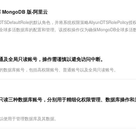
服务生态伙伴
视觉 Coding、空间感知、多模态思考等全面升级
1M上下文，专为长程任务能力而生
云工开物
企业应用
Works
Night Plan 支持 Qwen 3.8-Max
云原生大数据计算服务 MaxCompute
AI 办公
容器服务 Kub
NEW
Red Hat
MongoDB 版-阿里云
30+ 款产品免费体验
Data Agent 驱动的一站式 Data+AI 开发治理平台
夜间 5 折，Qwen/Meoo/TokenPlan 客户专享
面向分析的企业级SaaS模式云数据仓库
AI智能应用
提供一站式管
科研合作
ERP
堂（旗舰版）
SUSE
efaultRole的默认角色，并将系统权限策略AliyunDTSRolePolicy
智能客服
AI 应用构建
大模型原生
CRM
完成全球多活数据库的配置和管理。该授权操作仅为确保MongoDB全球多活
防护产品
2个月
自动承接线索
建站小程序
Qoder
大模型服务平台百炼-应用模版
OA 办公系统
HOT
NEW
面向真实软件
个人版上线、团队版降价；千问3.8-Max首发发尝鲜
丰富多元化的应用模版和解决方案
力提升
财税管理
模板建站
万有无界
大模型服务平台百炼-智能体
限、普通及全局只读账号，操作需谨慎以避免访问中断。
400电话
定制建站
的模型效果
灵活可视化地构建企业级 Agent
缘集群的数据库账号，包括高权限账号、普通账号以及全局只读账号。
方案
广告营销
模板小程序
秒悟
人工智能平台 PAI
定制小程序
云端极速 AI 
新一代 AI 视频生成模型，深度适配广告营销等场景
AI Native 的算法工程平台，一站式完成建模、训练、推理服务部署
APP 开发
和全局只读三种数据库账号，分别用于精细化权限管理、数据库操作和
建站系统
号，以便用于管理数据库及其数据。
AI 应用
10分钟微调：让0.6B模型媲美235B模
多模态数据信
型
依托云原生高可用架构,实现Dify私有化部署
用1%尺寸在特定领域达到大模型90%以上效果