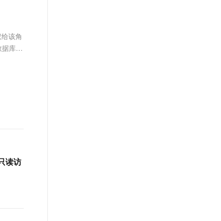
文戏情感细腻自然，动作戏激烈拳拳到肉，实现更强表演能力
支持中英文自由切换，具备更强的噪声鲁棒性
ernetes 版 ACK
云聚AI 严选权益
AI 原生数据库服务发布
SSL 证书
，一键激活高效办公新体验
理容器应用的 K8s 服务
精选AI产品，从模型到应用全链提效
Agent 数据网关
堡垒机
授权给该角
AI 用量加速计划
云原生数据库 PolarDB
应用
防火墙
数据库服
、识别商机，让客服更高效、服务更出色。
新老同享，达量后返
Agentic Database 发布
千问办公
主机安全
NEW
的智能体编程平台
一站式AI生产力平台
AI 应用及服务市场
伶鹊
企业级人与Agent协作平台，接入和调度多个数字员工
智能客服平台，对话机器人、对话分析、智能外呼
AI 应用
大模型服务平台百炼 - 全妙
大模型
应用创作平台
多模态内容创作工具，已接入 DeepSeek
自然语言处理
只读访
数据标注
机器学习
息提取
与 AI 智能体进行实时音视频通话
从文本、图片、视频中提取结构化的属性信息
构建支持视频理解的 AI 音视频实时通话应用