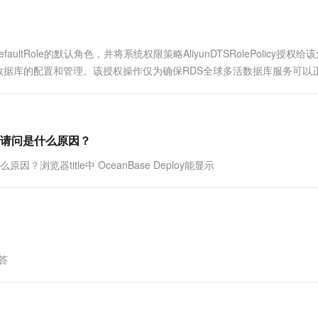
一个 AI 助手
超强辅助，Bol
即刻拥有 DeepSeek-R1 满血版
在企业官网、通讯软件中为客户提供 AI 客服
多种方案随心选，轻松解锁专属 DeepSeek
ultRole的默认角色，并将系统权限策略AliyunDTSRolePolicy授权给
活数据库的配置和管理。该授权操作仅为确保RDS全球多活数据库服务可以
空白 请问是什么原因？
因？浏览器title中 OceanBase Deploy能显示
答