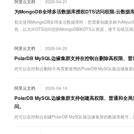
阿里云文档
2026-04-21
大数据开发治理平台 Data
AI 产品 免费试用
网络
安全
云开发大赛
Tableau 订阅
为MongoDB全球多活数据库授权DTS访问权限-云数据库 
1亿+ 大模型 tokens 和 
可观测
入门学习赛
中间件
AI空中课堂在线直播课
初次使用MongoDB全球多活数据库时，您需要创建名称为AliyunDTSD
云防火墙
140+云产品 免费试用
大模型服务
色，以允许DTS访问您的MongoDB和DTS云资源，便于后续
上云与迁云
云原生的云上边界网络安全
产品新客免费试用，最长1
数据库
务可以正常使用，对MongoDB实例的性能不产生任何影响。
生态解决方案
千问AI平台-Token Plan
企业出海
大模型ACA认证体验
大数据计算
阿里云文档
2026-04-20
助力企业全员 AI 认知与能
行业生态解决方案
政企业务
媒体服务
千问AI平台-模型体验
PolarDB MySQL边缘集群支持在控制台删除高权
开发者生态解决方案
在线体验全尺寸、多种模态
企业服务与云通信
您可以在控制台删除不再需要使用的PolarDB MySQL版边
AI 开发和 AI 应用解决
Happy 系列大模型
域名与网站
阿里云文档
2026-04-16
终端用户计算
PolarDB MySQL边缘集群支持创建高权限、普通
Serverless
大模型解决方案
问。
开发工具
您可以在控制台创建PolarDB MySQL版边缘集群的数据库账
快速部署 Dify，高效搭建 
迁移与运维管理