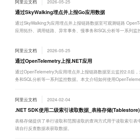
阿里云文档
2026-05-25
大数据开发治理平台 Data
AI 产品 免费试用
网络
安全
云开发大赛
Tableau 订阅
通过SkyWalking埋点并上报Go应用数据
1亿+ 大模型 tokens 和 
可观测
入门学习赛
中间件
AI空中课堂在线直播课
通过SkyWalking为应用埋点并上报链路数据至可观测链路 OpenTe
云防火墙
140+云产品 免费试用
大模型服务
应用拓扑、调用链路、异常事务、慢事务和SQL分析等一系列监控数据。本
上云与迁云
云原生的云上边界网络安全
产品新客免费试用，最长1
数据库
生态解决方案
千问AI平台-Token Plan
企业出海
大模型ACA认证体验
大数据计算
阿里云文档
2026-05-25
助力企业全员 AI 认知与能
行业生态解决方案
政企业务
媒体服务
千问AI平台-模型体验
通过OpenTelemetry上报.NET应用
开发者生态解决方案
在线体验全尺寸、多种模态
企业服务与云通信
通过OpenTelemetry为应用埋点并上报链路数据至云监控2
AI 开发和 AI 应用解决
务和SQL分析等一系列监控数据。本文介绍如何使用OpenTelem
Happy 系列大模型
域名与网站
终端用户计算
阿里云文档
2024-02-04
Serverless
.NET SDK使用二级索引读取数据_表格存储(Tablestore)
大模型解决方案
表格存储提供了单行读取和范围读取的查询方式用于读取索引表
开发工具
快速部署 Dify，高效搭建 
请自行反查数据表获取数据。
迁移与运维管理