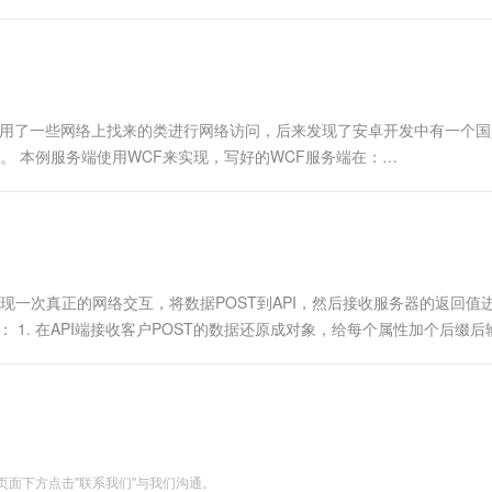
t数据 前面使用了一些网络上找来的类进行网络访问，后来发现了安卓开发中有一个
行记录。 本例服务端使用WCF来实现，写好的WCF服务端在：
署即可 该服务说明如下....
我们实现一次真正的网络交互，将数据POST到API，然后接收服务器的返回值
： 1. 在API端接收客户POST的数据还原成对象，给每个属性加个后缀后
POST给服务器的是name=mad....
面下方点击"联系我们"与我们沟通。