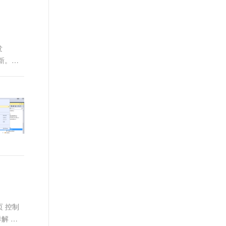
t.diy 一步搞定创意建站
构建大模型应用的安全防护体系
通过自然语言交互简化开发流程,全栈开发支持
通过阿里云安全产品对 AI 应用进行安全防护
发
刷新。
页 控制
详解 添