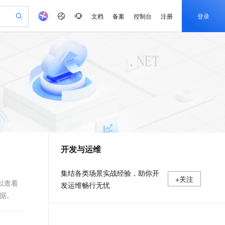
文档
备案
控制台
注册
登录
验
作计划
器
AI 活动
专业服务
服务伙伴合作计划
开发者社区
加入我们
产品动态
服务平台百炼
阿里云 OPC 创新助力计划
一站式生成采购清单，支持单品或批量购买
可编辑精美 PPT 文稿
S产品伙伴计划（繁花）
峰会
CS
造的大模型服务与应用开发平台
Agency Agents：拥有专属领域专家
AI 生产力先锋
Al MaaS 服务伙伴赋能合作
域名
博文
Careers
至高可申请百万元
Qwen3.8-Max 模型上线
 轻松生成专业的 PPT
开启高性价比 AI 编程新体验
弹性可伸缩的云计算服务
先锋实践拓展 AI 生产力的边界
多领域专家智能体,一键组建 AI 虚拟交付团队
Token 补贴，五大权
计划
海大会
伙伴信用分合作计划
商标
问答
社会招聘
益加速 OPC 成功
帕鲁游戏服务器
SS
HappyHorse 打造一站式影视创作平台
飞天发布时刻
HOT
Open Search 向量检索版支
划
备案
电子书
校园招聘
联机服务器，轻松开启游戏
视频创作，一键激活电商全链路生产力
稳定、安全、高性价比、高性能的云存储服务
所见，即是所愿
持视频检索 Pipeline 功能
可视化编排打通从文字构思到成片全链路闭环
更多支持
划
公司注册
镜像站
视频生成
语音识别与合成
 智能体与工作流应用
漫剧工坊：一站式动画创作平台
AI 实训营
应用身份服务 (IDaaS)
合作伙伴培训与认证
开发与运维
划
上云迁移
站生成，高效打造优质广告素材
全接入的云上超级电脑
通过阿里云百炼高效搭建AI应用,助力高效开发
快速生产连贯的高质量长漫剧
从基础到进阶，Agent 创客手把手教你
OpenClaw 管理能力上线
e-1.1-T2V
Qwen3-TTS-Flash
lScope
我要反馈
查询合作伙伴
畅细腻的高质量视频
离线语音合成大模型，多语言方言自适应，低延迟高稳定
n Alibaba Cloud ISV 合作
代维服务
建企业门户网站
10 分钟搭建微信、支付宝小程序
MaxCompute MaxFrame 提
集结各类场景实战经验，助你开
+关注
创新加速
ope
登录合作伙伴管理后台
我要建议
站，无忧落地极速上线
以可视化方式快速构建移动和 PC 门户网站
国内短信简单易用，安全可靠，秒级触达，全球覆盖200+国家和地区。
高效部署网站，快速应用到小程序
供自动弹性内存功能
可以查看
发运维畅行无忧
e-1.1-I2V
Cosyvoice-V3-Flash
数据。
安全
畅自然，细节丰富
高表现力语音合成大模型，语音克隆听感自然
我要投诉
PolarDB
上云场景组合购
Milvus 弹性伸缩功能新增节
伴
漫剧创作，剧本、分镜、视频高效生成
100%兼容MySQL、PostgreSQL，兼容Oracle，支持集中和分布式
覆盖90%+业务场景，专享组合折扣价
点支持范围
2V
VPN
Fun-ASR