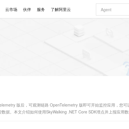
云市场
伙伴
服务
了解阿里云
AI 特惠
数据与 API
成为产品伙伴
企业增值服务
最佳实践
价格计算器
AI 场景体
基础软件
产品伙伴合
阿里云认证
市场活动
配置报价
大模型
自助选配和估算价格
步到位
智启 AI 普惠权益
产品生态集成认证中心
企业支持计划
云上春晚
域名与网站
Qwen Audio：打造专属 AI 语音助手
千问官方 MaaS 平台，为开发者和 Agent 而生，新用户赠送 1 亿 + tokens 额度
一句话生成原生
AI Coding
阿里云Maa
2026 阿里云
云服务器 E
为企业打
数据集
Windows
大模型认证
模型
NEW
NEW
格式还原
值低价云产品抢先购
至高享 1亿+免费 tokens，加速 Al 应用落地
提供智能易用的域名与建站服务
Qwen-Audio-3.0-Realtime 端到端实时语音角色扮演
输入一句话想法,
智能编程，一键
安全可靠、
产品生态伙伴
专家技术服务
云上奥运之旅
弹性计算合作
阿里云中企出
手机三要素
宝塔 Linux
全部认证
价格优势
开源旗舰模型
即刻拥有 DeepSeek-V4-Pro
阿里云 OPC 创新助力计划
千问大模型
一键部署幻兽
AI 电商营销
对象存储 O
大模型
产品生态伙伴工作台
企业增值服务台
云栖战略参考
云存储合作计
云栖大会
身份实名认证
CentOS
训练营
推动算力普惠，释放技术红利
最高返9万
真正可用的 1M 上下文,一次完成代码全链路开发
快速构建应用程序和网站，即刻迈出上云第一步
轻松解锁专属 DeepSeek-V4-Pro
至高百万元 Token 补贴，加速一人公司成长
多元化、高性能、安全可靠的大模型服务
一键购买专属
从图文生成到
云上的中国
数据库合作计
活动全景
短信
Docker
图片和
自进化智能体
5 分钟轻松部署专属 QwenPaw
Token Plan 模型订阅计划
数字证书管理服务（原SSL证书）
高效搭建 AI
AI 广告创作
无影云电脑
企业成长
NEW
HOT
信息公告
看见新力量
云网络合作计
OCR 文字识别
JAVA
越聪明
证享300元代金券
全托管，含MySQL、PostgreSQL、SQL Server、MariaDB多引擎
Qwen3.8-Max 首发尝鲜，限时加量 10 倍，夜间低至2折
实现全站HTTPS，呈现可信的WEB访问
从聊天伙伴进化为能主动干活的本地数字员工
图文、视频一
随时随地安
Kimi-K3
HappyHors
NEW
魔搭 Mode
loud
服务实践
官网公告
Kimi 最新旗舰模型，长程编程与推理利器
让文字生成流
金融模力时刻
Salesforce O
版
发票查验
全能环境
Claude Code + GStack 打造工程团队
千问办公，限时限量积分加倍
Qoder
低代码高效构
AI 建站
短信服务
型
NEW
作计划
计划
创新中心
魔搭 ModelSc
健康状态
理服务
让AI从“聊天伙伴”进化为能干活的“数字员工”
安装技能 GStack，拥有专属 AI 工程团队
你的AI工作搭子，覆盖日常办公高频场景
面向真实软件的智能体编程平台
0 代码专业建
lemetry 版后，可观测链路 OpenTelemetry 版即可开始监控应用，您
客户案例
天气预报查询
操作系统
Deepseek-v4-pro
HappyHors
态合作计划
文介绍如何使用SkyWalking .NET Core SDK埋点并上报应用
态智能体模型
旗舰 MoE 大模型，百万上下文与顶尖推理能力
图生视频，流
同享
万小智 AI 建站低至 15元/月
Qoder CN
AI 短剧/漫剧
云原生数据库 
快递物流查询
WordPress
成为服务伙
高校合作
点，立即开启云上创新
覆盖公网/内网、递归/权威、移动APP等全场景解析服务
送.CN域名，送备案服务码
基于千问大模型等，支持代码智能生成、研发智能问答
AI助力短剧
GLM-5.2
Wan2.7-T
Ubuntu