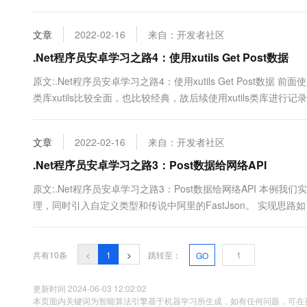
加查询 Entity Framework 数据迁移之添加字段 添...
文章
2022-02-16
来自：开发者社区
.Net程序员安卓学习之路4：使用xutils Get Post数据
原文:.Net程序员安卓学习之路4：使用xutils Get Pos
类库xutils比较全面，也比较经典，故后续使用xutils类库进
http://www.cnblogs.com/madyina/p/3454741.html 下载部
文章
2022-02-16
来自：开发者社区
.Net程序员安卓学习之路3：Post数据给网络API
原文:.Net程序员安卓学习之路3：Post数据给网络API 本例
理，同时引入自定义类型和传说中阿里的FastJson。 实现思路如
2. 在客户端输入用户名和密码，用来和服务器端返回的进行对比； 我们
共有10条
<
1
>
跳转至：
GO
更新时间 2024-06-03 12:02:02
本页面内关键词为智能算法引擎基于机器学习所生成，如有任何问题，可在页