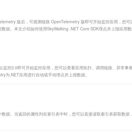
服务生态伙伴
视觉 Coding、空间感知、多模态思考等全面升级
1M上下文，专为长程任务能力而生
云工开物
企业应用
Works
Night Plan 支持 Qwen 3.8-Max
云原生大数据计算服务 MaxCompute
AI 办公
容器服务 Kub
NEW
Red Hat
30+ 款产品免费体验
Data Agent 驱动的一站式 Data+AI 开发治理平台
夜间 5 折，Qwen/Meoo/TokenPlan 客户专享
面向分析的企业级SaaS模式云数据仓库
AI智能应用
提供一站式管
科研合作
ERP
堂（旗舰版）
SUSE
lemetry 版后，可观测链路 OpenTelemetry 版即可开始监控应用，您
智能客服
AI 应用构建
大模型原生
CRM
文介绍如何使用SkyWalking .NET Core SDK埋点并上报应用
防护产品
2个月
自动承接线索
建站小程序
Qoder
大模型服务平台百炼-应用模版
OA 办公系统
HOT
NEW
面向真实软件
个人版上线、团队版降价；千问3.8-Max首发发尝鲜
丰富多元化的应用模版和解决方案
力提升
财税管理
模板建站
万有无界
大模型服务平台百炼-智能体
400电话
定制建站
的模型效果
灵活可视化地构建企业级 Agent
.0后，云监控2.0即可开始监控应用，您可以查看应用拓扑、调用链路、异常事
方案
广告营销
模板小程序
etry为.NET应用进行自动或手动埋点并上报数据。
秒悟
人工智能平台 PAI
定制小程序
云端极速 AI 
新一代 AI 视频生成模型，深度适配广告营销等场景
AI Native 的算法工程平台，一站式完成建模、训练、推理服务部署
APP 开发
建站系统
中数据。当返回的属性列在索引表中时，您可以直接读取索引表获取数据
AI 应用
10分钟微调：让0.6B模型媲美235B模
多模态数据信
型
依托云原生高可用架构,实现Dify私有化部署
用1%尺寸在特定领域达到大模型90%以上效果