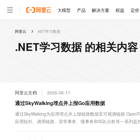
大模型
产品
解决方案
权益
定价
阿里云
.NET学习数据
大模型
产品
解决方案
权益
定价
云市场
伙伴
服务
了解阿里云
精选产品
精选解决方案
普惠上云
产品定价
精选商城
成为销售伙伴
售前咨询
为什么选择阿里云
千问AI平台
.NET学习数据 的相关内容
了解云产品的定价详情
大模型服务平台百炼
睿译宝，AI翻译排版一
普惠上云 官方力荐
分销伙伴
在线服务
网站建设
什么是云计算
大
大模型服务与应用平台
上传文档即自动完成翻译和
云服务器38元/年起，超
咨询伙伴
多端小程序
技术领先
云上成本管理
售后服务
轻量应用服务器
GLM-5.2：长任务时代
官方推荐返现计划
大模型
精选产品
精选解决方案
Salesforce 国际版订阅
稳定可靠
管理和优化成本
推荐新用户得奖励，单订单
销售伙伴合作计划
自助服务
友盟天域
安全合规
人工智能与机器学习
AI
文本生成
云数据库 RDS
Hermes Agent，打造
云工开物
无影生态合作计划
在线服务
阿里云文档
2026-06-11
观测云
分析师报告
自主进化，持久记忆，越用
高校专属算力普惠，学生认
计算
互联网应用开发
Qwen3.8-Max
HOT
Salesforce On Alibaba C
工单服务
通过SkyWalking埋点并上报Go应用数据
智能体时代全能旗舰模型
Tuya 物联网平台阿里云
研究报告与白皮书
人工智能平台 PAI
快速拥有专属 OpenClaw
大模
Consulting Partner 合
大数据
容器
免费试用
短信专区
一站式AI开发、训练和推
通过SkyWalking为应用埋点并上报链路数据至可观测链路 OpenTe
蓝凌 OA
Qwen3.7-Plus
AI 大模型销售与服务生
现代化应用
应用拓扑、调用链路、异常事务、慢事务和SQL分析等一系列监控数据。本
存储
天池大赛
能看、能想、能动手的多模
云解析DNS
解决方案免费试用 新老
电子合同
最高领取价值200元试用
安全
网络与CDN
AI 算法大赛
Qwen3-VL-Plus
畅捷通