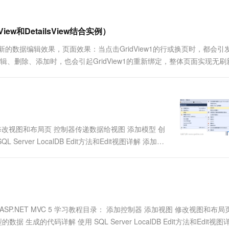
一个 AI 助手
超强辅助，Bol
即刻拥有 DeepSeek-R1 满血版
在企业官网、通讯软件中为客户提供 AI 客服
多种方案随心选，轻松解锁专属 DeepSeek
ew和DetailsView结合实例）
合无刷新的数据编辑效果，页面效果：当点击GridView1的行或换页时，都会引
iew1编辑、删除、添加时，也会引起GridView1的重新绑定，整体页面实现无
视图 修改视图和布局页 控制器传递数据给视图 添加模型 创
ver LocalDB Edit方法和Edit视图详解 添加查
 Delete 方法详解 在讨论数据库和模型...
 ASP.NET MVC 5 学习教程目录： 添加控制器 添加视图 修改视图和布局
的代码详解 使用 SQL Server LocalDB Edit方法和Edit视图