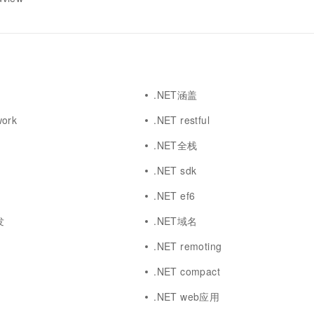
.NET涵盖
work
.NET restful
.NET全栈
.NET sdk
.NET ef6
发
.NET域名
.NET remoting
.NET compact
.NET web应用