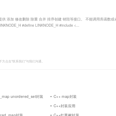
服务生态伙伴
视觉 Coding、空间感知、多模态思考等全面升级
1M上下文，专为长程任务能力而生
云工开物
企业应用
Works
Night Plan 支持 Qwen 3.8-Max
云原生大数据计算服务 MaxCompute
AI 办公
容器服务 Kub
NEW
Red Hat
30+ 款产品免费体验
Data Agent 驱动的一站式 Data+AI 开发治理平台
夜间 5 折，Qwen/Meoo/TokenPlan 客户专享
面向分析的企业级SaaS模式云数据仓库
AI智能应用
提供一站式管
科研合作
ERP
堂（旗舰版）
SUSE
要提供 添加 修改删除 除重 合并 排序创建 销毁等接口。 不能调用库函数
智能客服
AI 应用构建
大模型原生
CRM
INKNODE_H #define LINKNODE_H #include <...
防护产品
2个月
自动承接线索
建站小程序
Qoder
大模型服务平台百炼-应用模版
OA 办公系统
HOT
NEW
面向真实软件
个人版上线、团队版降价；千问3.8-Max首发发尝鲜
丰富多元化的应用模版和解决方案
力提升
财税管理
模板建站
万有无界
大模型服务平台百炼-智能体
400电话
定制建站
的模型效果
灵活可视化地构建企业级 Agent
方点击"联系我们"与我们沟通。
方案
广告营销
模板小程序
秒悟
人工智能平台 PAI
定制小程序
云端极速 AI 
新一代 AI 视频生成模型，深度适配广告营销等场景
AI Native 的算法工程平台，一站式完成建模、训练、推理服务部署
APP 开发
建站系统
d_map unordered_set封装
C++ map封装
AI 应用
10分钟微调：让0.6B模型媲美235B模
多模态数据信
C++封装应用
型
依托云原生高可用架构,实现Dify私有化部署
用1%尺寸在特定领域达到大模型90%以上效果
dered_map封装
C++红黑树封装