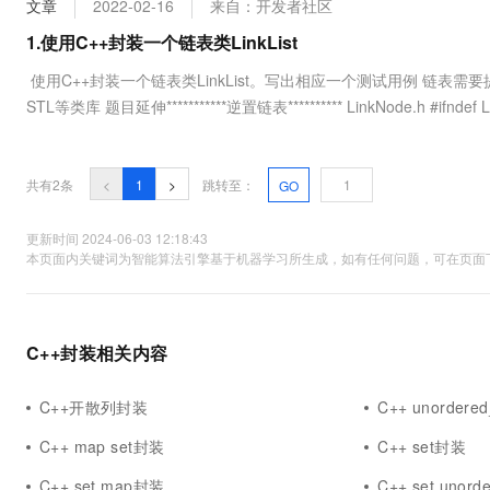
文章
2022-02-16
来自：开发者社区
大数据开发治理平台 Data
AI 产品 免费试用
网络
安全
云开发大赛
Tableau 订阅
1.使用C++封装一个链表类LinkList
1亿+ 大模型 tokens 和 
可观测
入门学习赛
中间件
AI空中课堂在线直播课
使用C++封装一个链表类LinkList。写出相应一个测试用例 链表需
云防火墙
140+云产品 免费试用
大模型服务
STL等类库 题目延伸***********逆置链表********** LinkNode.h #ifndef L
上云与迁云
云原生的云上边界网络安全
产品新客免费试用，最长1
数据库
生态解决方案
千问AI平台-Token Plan
企业出海
大模型ACA认证体验
大数据计算
助力企业全员 AI 认知与能
行业生态解决方案
共有2条
<
1
>
跳转至：
GO
政企业务
媒体服务
千问AI平台-模型体验
开发者生态解决方案
在线体验全尺寸、多种模态
更新时间 2024-06-03 12:18:43
企业服务与云通信
本页面内关键词为智能算法引擎基于机器学习所生成，如有任何问题，可在页面下
AI 开发和 AI 应用解决
Happy 系列大模型
域名与网站
终端用户计算
C++封装相关内容
Serverless
大模型解决方案
C++开散列封装
C++ unordere
开发工具
快速部署 Dify，高效搭建 
C++ map set封装
C++ set封装
迁移与运维管理
C++ set map封装
C++ set unor