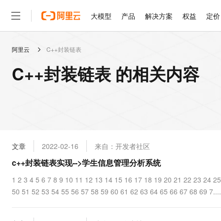
大模型
产品
解决方案
权益
定价
阿里云
C++封装链表
大模型
产品
解决方案
权益
定价
云市场
伙伴
服务
了解阿里云
精选产品
精选解决方案
普惠上云
产品定价
精选商城
成为销售伙伴
售前咨询
为什么选择阿里云
千问AI平台
C++封装链表 的相关内容
了解云产品的定价详情
大模型服务平台百炼
千问办公，解锁你的工作
普惠上云 官方力荐
分销伙伴
在线服务
网站建设
什么是云计算
大
大模型服务与应用平台
企业级Agent产品，直接
云服务器38元/年起，超
咨询伙伴
多端小程序
技术领先
云上成本管理
售后服务
轻量应用服务器
Agency Agents：拥
官方推荐返现计划
大模型
精选产品
精选解决方案
Salesforce 国际版订阅
稳定可靠
管理和优化成本
推荐新用户得奖励，单订单
销售伙伴合作计划
自助服务
友盟天域
安全合规
人工智能与机器学习
AI
文本生成
云数据库 RDS
HappyHorse 打造一
云工开物
无影生态合作计划
在线服务
文章
2022-02-16
来自：开发者社区
观测云
分析师报告
高校专属算力普惠，学生认
计算
互联网应用开发
Qwen3.8-Max
HOT
Salesforce On Alibaba C
工单服务
c++封装链表实现-->学生信息管理分析系统
智能体时代全能旗舰模型
Tuya 物联网平台阿里云
研究报告与白皮书
人工智能平台 PAI
快速拥有专属 OpenClaw
大模
Consulting Partner 合
大数据
容器
免费试用
短信专区
一站式AI开发、训练和推
1 2 3 4 5 6 7 8 9 10 11 12 13 14 15 16 17 18 19 20 21 22 23 24 2
蓝凌 OA
Qwen3.7-Plus
AI 大模型销售与服务生
现代化应用
50 51 52 53 54 55 56 57 58 59 60 61 62 63 64 65 66 67 68 69 7....
存储
天池大赛
能看、能想、能动手的多模
云解析DNS
解决方案免费试用 新老
电子合同
最高领取价值200元试用
安全
网络与CDN
AI 算法大赛
Qwen3-VL-Plus
畅捷通