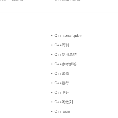
一个 AI 助手
超强辅助，Bol
即刻拥有 DeepSeek-R1 满血版
在企业官网、通讯软件中为客户提供 AI 客服
多种方案随心选，轻松解锁专属 DeepSeek
C++ sonarqube
C++周刊
C++使用总结
C++参考解答
C++试题
C++银行
C++飞升
C++闭散列
C++ acm