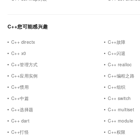
10 分钟在聊天系统中增加
专有云
C++您可能感兴趣
C++ directx
C++故障
C++ x0
C++闪退
C++管理方式
C++ realloc
C++应用实例
C++编程之路
C++惯用
C++组织
C++中篇
C++ switch
C++选择题
C++ multiset
C++ dart
C++ module
C++打怪
C++权限