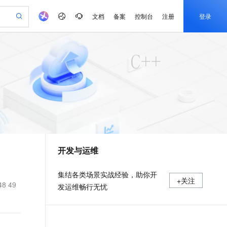
文档
备案
控制台
注册
登录
验
作计划
器
AI 活动
专业服务
服务伙伴合作计划
开发者社区
加入我们
产品动态
服务平台百炼
阿里云 OPC 创新助力计划
一站式生成采购清单，支持单品或批量购买
io：打造专属 AI 语音助手
S产品伙伴计划（繁花）
峰会
CS
造的大模型服务与应用开发平台
一句话生成原生可编辑精美 PPT 文稿
AI 生产力先锋
Al MaaS 服务伙伴赋能合作
域名
博文
Careers
至高可申请百万元
Qwen3.8-Max 模型上线
开启高性价比 AI 编程新体验
弹性可伸缩的云计算服务
Qwen-Audio-3.0-Realtime 端到端实时语音角色扮演
输入一句话想法, 轻松生成专业的 PPT
先锋实践拓展 AI 生产力的边界
Token 补贴，五大权
计划
海大会
伙伴信用分合作计划
商标
问答
社会招聘
益加速 OPC 成功
eek-V4-Pro
SS
一键部署幻兽帕鲁游戏服务器
飞天发布时刻
HOT
Open Search 向量检索版支
划
备案
电子书
校园招聘
pSeek-V4-Pro
视频创作，一键激活电商全链路生产力
稳定、安全、高性价比、高性能的云存储服务
一键购买专属联机服务器，轻松开启游戏
所见，即是所愿
持视频检索 Pipeline 功能
更多支持
划
公司注册
镜像站
视频生成
语音识别与合成
专属 QwenPaw
漫剧工坊：一站式动画创作平台
AI 实训营
HOT
应用身份服务 (IDaaS)
合作伙伴培训与认证
开发与运维
划
上云迁移
站生成，高效打造优质广告素材
全接入的云上超级电脑
从聊天伙伴进化为能主动干活的本地数字员工
快速生产连贯的高质量长漫剧
从基础到进阶，Agent 创客手把手教你
OpenClaw 管理能力上线
e-1.1-T2V
Qwen3-TTS-Flash
lScope
我要反馈
查询合作伙伴
畅细腻的高质量视频
离线语音合成大模型，多语言方言自适应，低延迟高稳定
n Alibaba Cloud ISV 合作
代维服务
建企业门户网站
10 分钟搭建微信、支付宝小程序
MaxCompute MaxFrame 提
集结各类场景实战经验，助你开
+关注
创新加速
ope
登录合作伙伴管理后台
我要建议
站，无忧落地极速上线
以可视化方式快速构建移动和 PC 门户网站
国内短信简单易用，安全可靠，秒级触达，全球覆盖200+国家和地区。
高效部署网站，快速应用到小程序
供自动弹性内存功能
48 49
发运维畅行无忧
e-1.1-I2V
Cosyvoice-V3-Flash
安全
畅自然，细节丰富
高表现力语音合成大模型，语音克隆听感自然
我要投诉
PolarDB
上云场景组合购
Milvus 弹性伸缩功能新增节
伴
漫剧创作，剧本、分镜、视频高效生成
100%兼容MySQL、PostgreSQL，兼容Oracle，支持集中和分布式
覆盖90%+业务场景，专享组合折扣价
点支持范围
2V
VPN
Fun-ASR