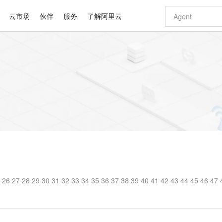
云市场
伙伴
服务
了解阿里云
AI 特惠
数据与 API
成为产品伙伴
企业增值服务
最佳实践
价格计算器
AI 场景体
基础软件
产品伙伴合
阿里云认证
市场活动
配置报价
大模型
自助选配和估算价格
新方式
睿译宝，AI翻译排版一步到位
智启 AI 普惠权益
产品生态集成认证中心
企业支持计划
云上春晚
域名与网站
千问官方 MaaS 平台，为开发者和 Agent 而生，新用户赠送 1 亿 + tokens 额度
Qwen Aud
AI Coding
阿里云Maa
2026 阿里云
云服务器 E
为企业打
数据集
Windows
大模型认证
模型
NEW
NEW
交付可用成果
值低价云产品抢先购
上传文档即自动完成翻译和格式还原
至高享 1亿+免费 tokens，加速 Al 应用落地
提供智能易用的域名与建站服务
智能编程，一键
安全可靠、
产品生态伙伴
专家技术服务
云上奥运之旅
弹性计算合作
阿里云中企出
手机三要素
宝塔 Linux
全部认证
价格优势
有专属领域专家
GLM-5.2：长任务时代开源旗舰模型
阿里云 OPC 创新助力计划
千问大模型
即刻拥有 DeepS
AI 电商营销
对象存储 O
大模型
产品生态伙伴工作台
企业增值服务台
云栖战略参考
云存储合作计
云栖大会
身份实名认证
CentOS
训练营
推动算力普惠，释放技术红利
最高返9万
多领域专家智能体,一键组建 AI 虚拟交付团队
快速构建应用程序和网站，即刻迈出上云第一步
至高百万元 Token 补贴，加速一人公司成长
多元化、高性能、安全可靠的大模型服务
真正可用的 1M 上下文,一次完成代码全链路开发
轻松解锁专属 Dee
从图文生成到
云上的中国
数据库合作计
活动全景
短信
Docker
图片和
站式影视创作平台
Hermes Agent，打造自进化智能体
Token Plan 模型订阅计划
数字证书管理服务（原SSL证书）
5 分钟轻松部署
AI 广告创作
无影云电脑
企业成长
NEW
信息公告
看见新力量
云网络合作计
OCR 文字识别
JAVA
证享300元代金券
可视化编排打通从文字构思到成片全链路闭环
全托管，含MySQL、PostgreSQL、SQL Server、MariaDB多引擎
自主进化，持久记忆，越用越聪明
Qwen3.8-Max 首发尝鲜，限时加量 10 倍，夜间低至2折
实现全站HTTPS，呈现可信的WEB访问
图文、视频一
随时随地安
Kimi-K3
HappyHors
NEW
魔搭 Mode
loud
服务实践
官网公告
Kimi 最新旗舰模型，长程编程与推理利器
让文字生成流
金融模力时刻
Salesforce O
版
发票查验
全能环境
Claude Code + GStack 打造工程团队
千问办公，限时限量积分加倍
Qoder
低代码高效构
AI 建站
短信服务
型
NEW
作计划
计划
创新中心
魔搭 ModelSc
健康状态
理服务
让AI从“聊天伙伴”进化为能干活的“数字员工”
安装技能 GStack，拥有专属 AI 工程团队
你的AI工作搭子，覆盖日常办公高频场景
面向真实软件的智能体编程平台
0 代码专业建
5 26 27 28 29 30 31 32 33 34 35 36 37 38 39 40 41 42 43 44 45 46 47 
客户案例
天气预报查询
操作系统
Deepseek-v4-pro
HappyHors
态合作计划
态智能体模型
旗舰 MoE 大模型，百万上下文与顶尖推理能力
图生视频，流
同享
万小智 AI 建站低至 15元/月
Qoder CN
AI 短剧/漫剧
云原生数据库 
快递物流查询
WordPress
成为服务伙
高校合作
点，立即开启云上创新
覆盖公网/内网、递归/权威、移动APP等全场景解析服务
送.CN域名，送备案服务码
基于千问大模型等，支持代码智能生成、研发智能问答
AI助力短剧
GLM-5.2
Wan2.7-T
Ubuntu