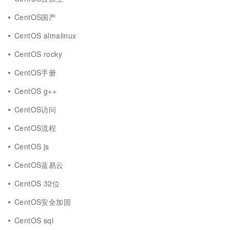
CentOS国产
CentOS almalinux
CentOS rocky
CentOS手册
CentOS g++
CentOS访问
CentOS流程
CentOS js
CentOS蓝易云
CentOS 32位
CentOS安全加固
CentOS sql