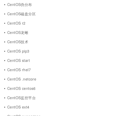
CentOS伪分布
CentOS磁盘分区
CentOS r2
CentOS龙蜥
CentOS技术
CentOS pip3
CentOS start
CentOS rhel7
CentOS .netcore
CentOS centos6
CentOS监控平台
CentOS ext4