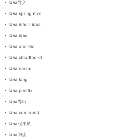
Idea导入
Idea spring mvc
Idea intellij idea
Idea idea
Idea android
Idea cloudtoolkit
Idea nacos
Idea long
Idea postfix
Idea导出
Idea command
Idea程序员
Idea阅读