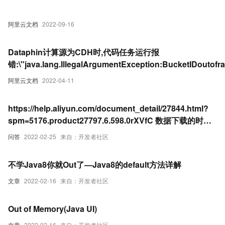
阿里云文档
2022-09-16
Dataphin计算源为CDH时,代码任务运行报
错:\"java.lang.IllegalArgumentException:BucketIDoutofra
阿里云文档
2022-04-11
https://help.aliyun.com/document_detail/27844.html?
spm=5176.product27797.6.598.0rXVfC 数据下载的时候
异常，这些是什么原因引起的，这个发生的概率还挺高的。
问答
2022-02-25
来自：开发者社区
java.net.SocketTimeoutException: Read timed out at
java.net.SocketInputStream.socketRead0(Native
不学Java8你就Out了—Java8的default方法详解
Method) ~[na:1.7.0_60]
文章
2022-02-16
来自：开发者社区
Out of Memory(Java UI)
文章
2022-02-16
来自：开发者社区