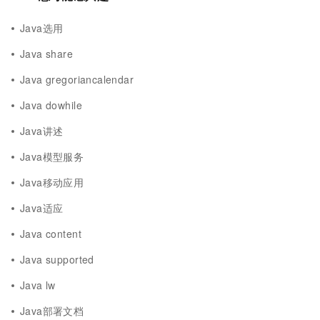
Java选用
Java share
Java gregoriancalendar
Java dowhile
Java讲述
Java模型服务
Java移动应用
Java适应
Java content
Java supported
Java lw
Java部署文档