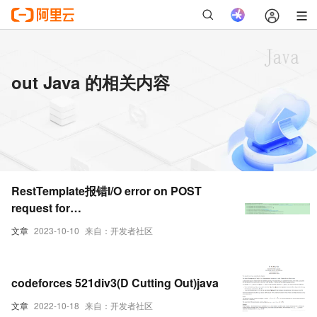
out Java 的相关内容
RestTemplate报错I/O error on POST
request for
"http://crmjob.xxx.xxx.com/removeJob":
文章
2023-10-10
来自：开发者社区
Read timed out; nested exception is
java.net.SocketTimeoutException: Read
timed out问题处理
codeforces 521div3(D Cutting Out)java
文章
2022-10-18
来自：开发者社区