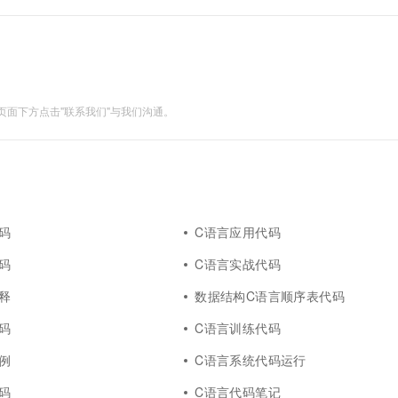
言。Linux是用C语言写成的...
面下方点击"联系我们"与我们沟通。
码
C语言应用代码
码
C语言实战代码
释
数据结构C语言顺序表代码
码
C语言训练代码
例
C语言系统代码运行
码
C语言代码笔记