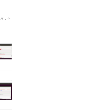
文戏情感细腻自然，动作戏激烈拳拳到肉，实现更强表演能力
支持中英文自由切换，具备更强的噪声鲁棒性
ernetes 版 ACK
云聚AI 严选权益
AI 原生数据库服务发布
SSL 证书
，一键激活高效办公新体验
理容器应用的 K8s 服务
精选AI产品，从模型到应用全链提效
Agent 数据网关
堡垒机
些库，不
AI 用量加速计划
云原生数据库 PolarDB
应用
防火墙
、识别商机，让客服更高效、服务更出色。
新老同享，达量后返
Agentic Database 发布
千问办公
主机安全
NEW
的智能体编程平台
一站式AI生产力平台
AI 应用及服务市场
伶鹊
企业级人与Agent协作平台，接入和调度多个数字员工
智能客服平台，对话机器人、对话分析、智能外呼
AI 应用
大模型服务平台百炼 - 全妙
大模型
应用创作平台
多模态内容创作工具，已接入 DeepSeek
自然语言处理
数据标注
机器学习
息提取
与 AI 智能体进行实时音视频通话
从文本、图片、视频中提取结构化的属性信息
构建支持视频理解的 AI 音视频实时通话应用