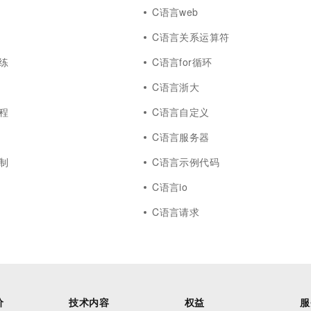
C语言web
C语言关系运算符
练
C语言for循环
C语言浙大
程
C语言自定义
C语言服务器
制
C语言示例代码
C语言io
C语言请求
价
技术内容
权益
服