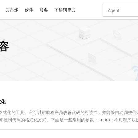
云市场
伙伴
服务
了解阿里云
AI 特惠
数据与 API
成为产品伙伴
企业增值服务
最佳实践
价格计算器
AI 场景体
基础软件
产品伙伴合
阿里云认证
市场活动
配置报价
大模型
内容
自助选配和估算价格
新方式
睿译宝，AI翻译排版一步到位
智启 AI 普惠权益
产品生态集成认证中心
企业支持计划
云上春晚
域名与网站
千问官方 MaaS 平台，为开发者和 Agent 而生，新用户赠送 1 亿 + tokens 额度
Qwen Aud
AI Coding
阿里云Maa
2026 阿里云
云服务器 E
为企业打
数据集
Windows
大模型认证
模型
NEW
NEW
交付可用成果
值低价云产品抢先购
上传文档即自动完成翻译和格式还原
至高享 1亿+免费 tokens，加速 Al 应用落地
提供智能易用的域名与建站服务
智能编程，一键
安全可靠、
产品生态伙伴
专家技术服务
云上奥运之旅
弹性计算合作
阿里云中企出
手机三要素
宝塔 Linux
全部认证
价格优势
有专属领域专家
GLM-5.2：长任务时代开源旗舰模型
阿里云 OPC 创新助力计划
千问大模型
即刻拥有 DeepS
AI 电商营销
对象存储 O
大模型
产品生态伙伴工作台
企业增值服务台
云栖战略参考
云存储合作计
云栖大会
身份实名认证
CentOS
训练营
推动算力普惠，释放技术红利
最高返9万
多领域专家智能体,一键组建 AI 虚拟交付团队
快速构建应用程序和网站，即刻迈出上云第一步
至高百万元 Token 补贴，加速一人公司成长
多元化、高性能、安全可靠的大模型服务
真正可用的 1M 上下文,一次完成代码全链路开发
轻松解锁专属 Dee
从图文生成到
云上的中国
数据库合作计
活动全景
短信
Docker
图片和
站式影视创作平台
Hermes Agent，打造自进化智能体
Token Plan 模型订阅计划
数字证书管理服务（原SSL证书）
5 分钟轻松部署
AI 广告创作
无影云电脑
企业成长
NEW
信息公告
看见新力量
云网络合作计
OCR 文字识别
JAVA
证享300元代金券
可视化编排打通从文字构思到成片全链路闭环
全托管，含MySQL、PostgreSQL、SQL Server、MariaDB多引擎
自主进化，持久记忆，越用越聪明
Qwen3.8-Max 首发尝鲜，限时加量 10 倍，夜间低至2折
实现全站HTTPS，呈现可信的WEB访问
图文、视频一
随时随地安
Kimi-K3
HappyHors
NEW
魔搭 Mode
loud
服务实践
官网公告
式化
Kimi 最新旗舰模型，长程编程与推理利器
让文字生成流
金融模力时刻
Salesforce O
版
发票查验
全能环境
Claude Code + GStack 打造工程团队
千问办公，限时限量积分加倍
Qoder
低代码高效构
AI 建站
短信服务
型
NEW
作计划
计划
创新中心
魔搭 ModelSc
健康状态
理服务
让AI从“聊天伙伴”进化为能干活的“数字员工”
安装技能 GStack，拥有专属 AI 工程团队
你的AI工作搭子，覆盖日常办公高频场景
面向真实软件的智能体编程平台
0 代码专业建
行缩进和格式化的工具。它可以帮助程序员改善代码的可读性，并能够自动调整代
客户案例
天气预报查询
操作系统
Deepseek-v4-pro
HappyHors
态合作计划
数来控制代码的格式化方式。下面是一些常用的参数： -npro：不对程序块
态智能体模型
旗舰 MoE 大模型，百万上下文与顶尖推理能力
图生视频，流
同享
万小智 AI 建站低至 15元/月
Qoder CN
AI 短剧/漫剧
云原生数据库 
快递物流查询
WordPress
成为服务伙
高校合作
点，立即开启云上创新
覆盖公网/内网、递归/权威、移动APP等全场景解析服务
送.CN域名，送备案服务码
基于千问大模型等，支持代码智能生成、研发智能问答
AI助力短剧
GLM-5.2
Wan2.7-T
Ubuntu