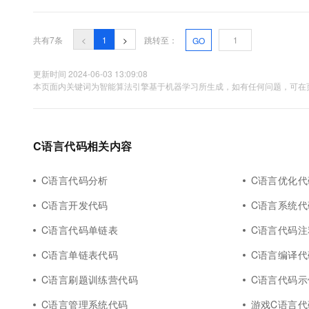
下的程序开发语言是C语言，C语言是一种平台适应性强、易于移植的语
共有7条
<
1
>
跳转至：
GO
更新时间 2024-06-03 13:09:08
本页面内关键词为智能算法引擎基于机器学习所生成，如有任何问题，可在页
C语言代码相关内容
C语言代码分析
C语言优化代
C语言开发代码
C语言系统代
C语言代码单链表
C语言代码注
C语言单链表代码
C语言编译代
C语言刷题训练营代码
C语言代码示
C语言管理系统代码
游戏C语言代