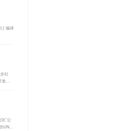
t.diy 一步搞定创意建站
构建大模型应用的安全防护体系
通过自然语言交互简化开发流程,全栈开发支持
通过阿里云安全产品对 AI 应用进行安全防护
0;} 编译
异步社
开发语
社区”公
UNIX