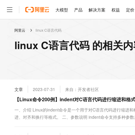
大模型
产品
解决方案
权益
定价
阿里云
linux C语言代码
大模型
产品
解决方案
权益
定价
云市场
伙伴
服务
了解阿里云
精选产品
精选解决方案
普惠上云
产品定价
精选商城
成为销售伙伴
售前咨询
为什么选择阿里云
千问AI平台
linux C语言代码 的相关
了解云产品的定价详情
大模型服务平台百炼
千问办公，解锁你的工作
普惠上云 官方力荐
分销伙伴
在线服务
网站建设
什么是云计算
大
大模型服务与应用平台
企业级Agent产品，直接
云服务器38元/年起，超
咨询伙伴
多端小程序
技术领先
云上成本管理
售后服务
轻量应用服务器
Agency Agents：拥
官方推荐返现计划
大模型
精选产品
精选解决方案
Salesforce 国际版订阅
稳定可靠
管理和优化成本
推荐新用户得奖励，单订单
销售伙伴合作计划
自助服务
友盟天域
安全合规
人工智能与机器学习
AI
文本生成
云数据库 RDS
HappyHorse 打造一
云工开物
无影生态合作计划
在线服务
文章
2023-07-31
来自：开发者社区
观测云
分析师报告
高校专属算力普惠，学生认
计算
互联网应用开发
Qwen3.8-Max
HOT
Salesforce On Alibaba C
工单服务
【Linux命令200例】indent对C语言代码进行缩进和格
智能体时代全能旗舰模型
Tuya 物联网平台阿里云
研究报告与白皮书
人工智能平台 PAI
快速拥有专属 OpenClaw
大模
Consulting Partner 合
大数据
容器
免费试用
短信专区
一站式AI开发、训练和推
一、介绍 Linux的indent命令是一个用于对C语言代码进
蓝凌 OA
Qwen3.7-Plus
AI 大模型销售与服务生
现代化应用
进、对齐和换行等格式。 二、参数说明 indent命令支持多种参
存储
天池大赛
能看、能想、能动手的多模
云解析DNS
解决方案免费试用 新老
电子合同
进处理；-nbad：不对非对齐的括号进行缩进处...
最高领取价值200元试用
安全
网络与CDN
AI 算法大赛
Qwen3-VL-Plus
畅捷通