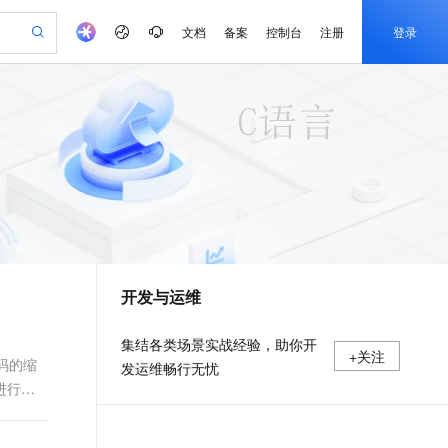
文档
备案
控制台
注册
登录
验
作计划
器
AI 活动
专业服务
服务伙伴合作计划
开发者社区
加入我们
产品动态
服务平台百炼
阿里云 OPC 创新助力计划
一站式生成采购清单，支持单品或批量购买
io：打造专属 AI 语音助手
S产品伙伴计划（繁花）
峰会
CS
造的大模型服务与应用开发平台
一句话生成原生可编辑精美 PPT 文稿
AI 生产力先锋
Al MaaS 服务伙伴赋能合作
域名
博文
Careers
至高可申请百万元
Qwen3.8-Max 模型上线
开启高性价比 AI 编程新体验
弹性可伸缩的云计算服务
Qwen-Audio-3.0-Realtime 端到端实时语音角色扮演
输入一句话想法, 轻松生成专业的 PPT
先锋实践拓展 AI 生产力的边界
Token 补贴，五大权
计划
海大会
伙伴信用分合作计划
商标
问答
社会招聘
益加速 OPC 成功
eek-V4-Pro
SS
一键部署幻兽帕鲁游戏服务器
飞天发布时刻
HOT
Open Search 向量检索版支
划
备案
电子书
校园招聘
pSeek-V4-Pro
视频创作，一键激活电商全链路生产力
稳定、安全、高性价比、高性能的云存储服务
一键购买专属联机服务器，轻松开启游戏
所见，即是所愿
持视频检索 Pipeline 功能
更多支持
划
公司注册
镜像站
视频生成
语音识别与合成
专属 QwenPaw
漫剧工坊：一站式动画创作平台
AI 实训营
HOT
应用身份服务 (IDaaS)
合作伙伴培训与认证
开发与运维
划
上云迁移
站生成，高效打造优质广告素材
全接入的云上超级电脑
从聊天伙伴进化为能主动干活的本地数字员工
快速生产连贯的高质量长漫剧
从基础到进阶，Agent 创客手把手教你
OpenClaw 管理能力上线
e-1.1-T2V
Qwen3-TTS-Flash
lScope
我要反馈
查询合作伙伴
畅细腻的高质量视频
离线语音合成大模型，多语言方言自适应，低延迟高稳定
n Alibaba Cloud ISV 合作
代维服务
建企业门户网站
10 分钟搭建微信、支付宝小程序
MaxCompute MaxFrame 提
集结各类场景实战经验，助你开
+关注
创新加速
ope
登录合作伙伴管理后台
我要建议
站，无忧落地极速上线
以可视化方式快速构建移动和 PC 门户网站
国内短信简单易用，安全可靠，秒级触达，全球覆盖200+国家和地区。
高效部署网站，快速应用到小程序
供自动弹性内存功能
码的缩
发运维畅行无忧
e-1.1-I2V
Cosyvoice-V3-Flash
进行缩
安全
畅自然，细节丰富
高表现力语音合成大模型，语音克隆听感自然
我要投诉
PolarDB
上云场景组合购
Milvus 弹性伸缩功能新增节
伴
漫剧创作，剧本、分镜、视频高效生成
100%兼容MySQL、PostgreSQL，兼容Oracle，支持集中和分布式
覆盖90%+业务场景，专享组合折扣价
点支持范围
2V
VPN
Fun-ASR