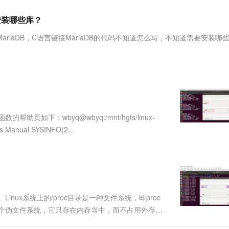
服务生态伙伴
视觉 Coding、空间感知、多模态思考等全面升级
1M上下文，专为长程任务能力而生
云工开物
企业应用
Works
Night Plan 支持 Qwen 3.8-Max
云原生大数据计算服务 MaxCompute
AI 办公
容器服务 Kub
NEW
Red Hat
要安装哪些库？
30+ 款产品免费体验
Data Agent 驱动的一站式 Data+AI 开发治理平台
夜间 5 折，Qwen/Meoo/TokenPlan 客户专享
面向分析的企业级SaaS模式云数据仓库
AI智能应用
提供一站式管
科研合作
ERP
堂（旗舰版）
SUSE
MariaDB，C语言链接MariaDB的代码不知道怎么写，不知道需要安装哪
智能客服
AI 应用构建
大模型原生
CRM
防护产品
2个月
自动承接线索
建站小程序
Qoder
大模型服务平台百炼-应用模版
OA 办公系统
HOT
NEW
面向真实软件
个人版上线、团队版降价；千问3.8-Max首发发尝鲜
丰富多元化的应用模版和解决方案
力提升
财税管理
模板建站
万有无界
大模型服务平台百炼-智能体
400电话
定制建站
的模型效果
灵活可视化地构建企业级 Agent
助页如下：wbyq@wbyq:/mnt/hgfs/linux-
方案
广告营销
模板小程序
's Manual SYSINFO(2...
秒悟
人工智能平台 PAI
定制小程序
云端极速 AI 
新一代 AI 视频生成模型，深度适配广告营销等场景
AI Native 的算法工程平台，一站式完成建模、训练、推理服务部署
APP 开发
建站系统
Linux系统上的/proc目录是一种文件系统，即proc
AI 应用
10分钟微调：让0.6B模型媲美235B模
多模态数据信
一个伪文件系统，它只存在内存当中，而不占用外存空
型
依托云原生高可用架构,实现Dify私有化部署
程序可以通过/proc得到系统的信息，并可以改变
用1%尺寸在特定领域达到大模型90%以上效果