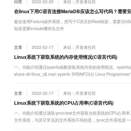
问答
2022-02-25
来自：开发者社区
大数据开发治理平台 Data
AI 产品 免费试用
网络
安全
云开发大赛
Tableau 订阅
在linux下用C语言连接MariaDB应该怎么写代码？需
1亿+ 大模型 tokens 和 
可观测
入门学习赛
中间件
AI空中课堂在线直播课
最近使用Fedora操作系统，想写个C语言的Rest框架，需要访问
云防火墙
140+云产品 免费试用
大模型服务
知道需要include哪些头文件
上云与迁云
云原生的云上边界网络安全
产品新客免费试用，最长1
数据库
生态解决方案
千问AI平台-Token Plan
企业出海
大模型ACA认证体验
大数据计算
文章
2022-02-17
来自：开发者社区
助力企业全员 AI 认知与能
行业生态解决方案
政企业务
媒体服务
千问AI平台-模型体验
Linux系统下获取系统的内存使用情况(C语言代码)
开发者生态解决方案
在线体验全尺寸、多种模态
企业服务与云通信
一、功能介绍通过sysinfo函数获取系统内存的使用情况。sysinfo函数的帮
AI 开发和 AI 应用解决
share-dir/linux_c$ man sysinfo SYSINFO(2) Linux Programmer
Happy 系列大模型
域名与网站
终端用户计算
文章
2022-02-17
来自：开发者社区
Serverless
Linux系统下获取系统的CPU占用率(C语言代码)
大模型解决方案
一、功能介绍通过读取/proc/stat文件获取当前系统的CPU占用率。
开发工具
快速部署 Dify，高效搭建 
文件系统，与其它常见的文件系统不同的是，/proc文件系统是
迁移与运维管理
间。它以文件系统的方式为内核与进程提供通信的接口。用户和应用