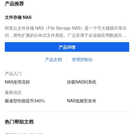
产品推荐
文件存储 NAS
阿里云文件存储 NAS（File Storage NAS）是一个可大规模共享访
问，弹性扩展的分布式文件系统。广泛应用于企业级应用数据共
享、容器数据存储、AI 机器学习、Web 服务和内容管理、应用程序
产品详情
开发和测试、媒体和娱乐工作流等场景。
产品文档
管理控制台
产品入门
NAS使用流程
挂载NAS到系统
最新动态
极速型性能提升340%
NAS低频型发布
热门帮助文档