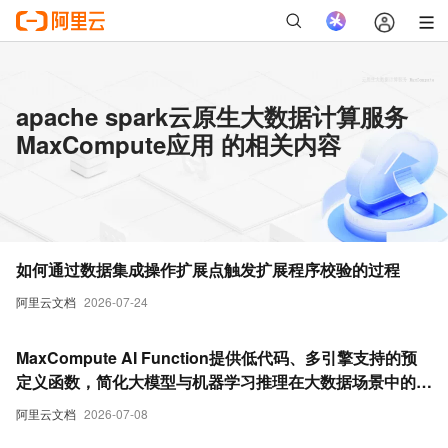
apache spark云原生大数据计算服务
MaxCompute应用 的相关内容
如何通过数据集成操作扩展点触发扩展程序校验的过程
阿里云文档
2026-07-24
MaxCompute AI Function提供低代码、多引擎支持的预
定义函数，简化大模型与机器学习推理在大数据场景中的应
用。更加便捷的通过SQL或Python调用大模型和机器学习
阿里云文档
2026-07-08
能力。