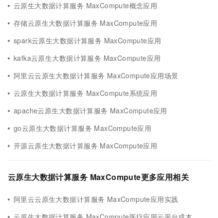
云原生大数据计算服务 MaxCompute概念应用
存储云原生大数据计算服务 MaxCompute应用
spark云原生大数据计算服务 MaxCompute应用
kafka云原生大数据计算服务 MaxCompute应用
阿里云云原生大数据计算服务 MaxCompute应用场景
云原生大数据计算服务 MaxCompute系统应用
apache云原生大数据计算服务 MaxCompute应用
go云原生大数据计算服务 MaxCompute应用
开源云原生大数据计算服务 MaxCompute应用
云原生大数据计算服务 MaxCompute更多应用相关
阿里云云原生大数据计算服务 MaxCompute应用实践
云原生大数据计算服务 MaxCompute医疗应用云平台成本