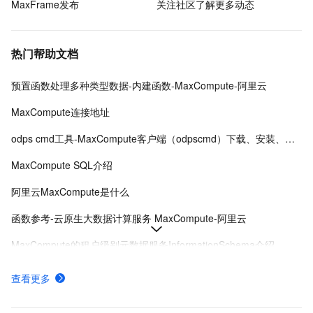
MaxFrame发布
关注社区了解更多动态
热门帮助文档
预置函数处理多种类型数据-内建函数-MaxCompute-阿里云
MaxCompute连接地址
odps cmd工具-MaxCompute客户端（odpscmd）下载、安装、配置、运行
MaxCompute SQL介绍
阿里云MaxCompute是什么
函数参考-云原生大数据计算服务 MaxCompute-阿里云
MaxCompute的租户级别元数据服务InformationSchema介绍
创建和删除表
查看更多
MaxCompute MCP 服务使用文档