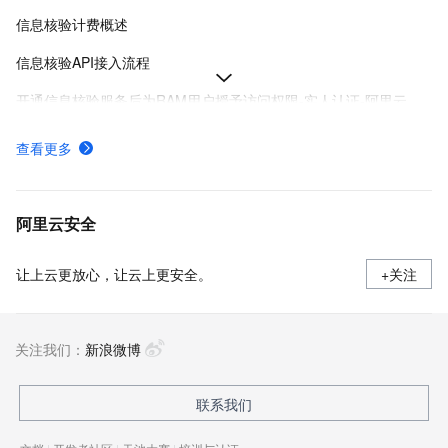
信息核验计费概述
信息核验API接入流程
开通信息核验服务后为RAM用户授予访问权限-实人认证-阿里云
金融级实人认证方案PC&H5网页接入场景服务端SDK集成
查看更多
金融级实人认证H5网页集成流程
如何开通金融级实人认证服务
阿里云安全
让上云更放心，让云上更安全。
+关注
关注我们：
新浪微博
联系我们