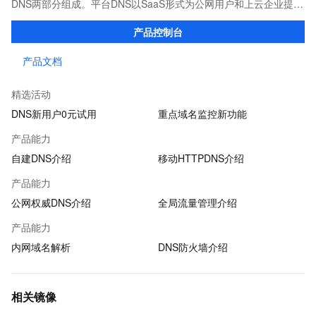
DNS两部分组成。平台DNS以SaaS形式为公网用户和上云企业提供
高效稳定的域名解析服务；端侧DNS则通过自建DNS软件及移动端
产品控制台
SDK，满足企业多种场景下的解析需求。
产品文档
精选活动
DNS新用户0元试用
重点域名监控新功能
产品能力
自建DNS介绍
移动HTTPDNS介绍
产品能力
公网权威DNS介绍
全局流量管理介绍
产品能力
内网域名解析
DNS防火墙介绍
相关镜像