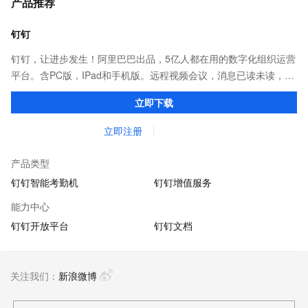
产品推荐
钉钉
钉钉，让进步发生！阿里巴巴出品，5亿人都在用的数字化组织运营
平台。含PC版，IPad和手机版。远程视频会议，消息已读未读，
DING消息任务管理，让沟通更高效；移动办公考勤，审批，钉闪
立即下载
会，钉钉文档，钉钉教育解决方案。
立即注册
产品类型
钉钉智能考勤机
钉钉增值服务
能力中心
钉钉开放平台
钉钉文档
关注我们：
新浪微博