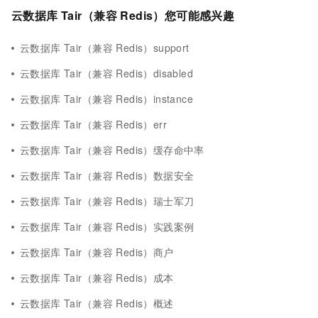
云数据库 Tair（兼容 Redis）您可能感兴趣
云数据库 Tair（兼容 Redis）support
云数据库 Tair（兼容 Redis）disabled
云数据库 Tair（兼容 Redis）instance
云数据库 Tair（兼容 Redis）err
云数据库 Tair（兼容 Redis）缓存命中率
云数据库 Tair（兼容 Redis）数据安全
云数据库 Tair（兼容 Redis）瑞士军刀
云数据库 Tair（兼容 Redis）实践案例
云数据库 Tair（兼容 Redis）商户
云数据库 Tair（兼容 Redis）成本
云数据库 Tair（兼容 Redis）概述