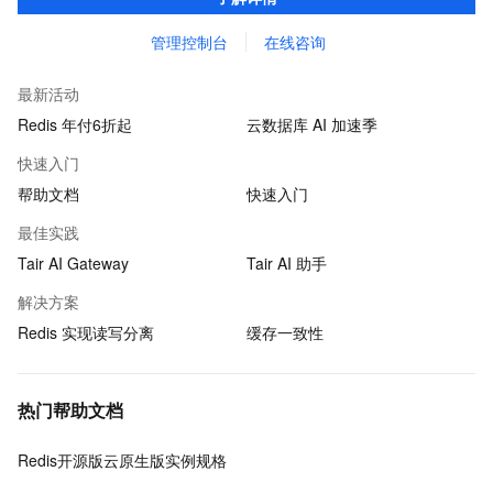
苛要求的领域提供稳定支撑。
管理控制台
在线咨询
最新活动
Redis 年付6折起
云数据库 AI 加速季
快速入门
帮助文档
快速入门
最佳实践
Tair AI Gateway
Tair AI 助手
解决方案
Redis 实现读写分离
缓存一致性
热门帮助文档
Redis开源版云原生版实例规格