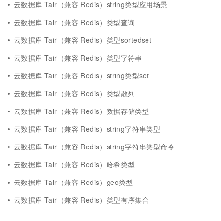
云数据库 Tair（兼容 Redis）string类型应用场景
云数据库 Tair（兼容 Redis）类型查询
云数据库 Tair（兼容 Redis）类型sortedset
云数据库 Tair（兼容 Redis）类型字符串
云数据库 Tair（兼容 Redis）string类型set
云数据库 Tair（兼容 Redis）类型散列
云数据库 Tair（兼容 Redis）数据存储类型
云数据库 Tair（兼容 Redis）string字符串类型
云数据库 Tair（兼容 Redis）string字符串类型命令
云数据库 Tair（兼容 Redis）哈希类型
云数据库 Tair（兼容 Redis）geo类型
云数据库 Tair（兼容 Redis）类型有序集合