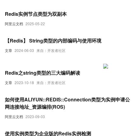
Redis实例节点类型为双副本
阿里云文档
2025-05-22
【Redis】 String类型的内部编码与使用环境
文章
2024-06-03
来自：开发者社区
Redis之string类型的三大编码解读
文章
2023-10-18
来自：开发者社区
如何使用ALIYUN::REDIS::Connection类型为实例申请公
网连接地址_资源编排(ROS)
阿里云文档
2023-09-03
使用实例类型为企业版的Redis实例检测