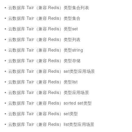
云数据库 Tair（兼容 Redis）类型集合列表
云数据库 Tair（兼容 Redis）类型集合
云数据库 Tair（兼容 Redis）类型set
云数据库 Tair（兼容 Redis）类型列表
云数据库 Tair（兼容 Redis）类型string
云数据库 Tair（兼容 Redis）类型存储
云数据库 Tair（兼容 Redis）set类型应用场景
云数据库 Tair（兼容 Redis）类型list
云数据库 Tair（兼容 Redis）类型应用场景
云数据库 Tair（兼容 Redis）sorted set类型
云数据库 Tair（兼容 Redis）set类型
云数据库 Tair（兼容 Redis）list类型应用场景