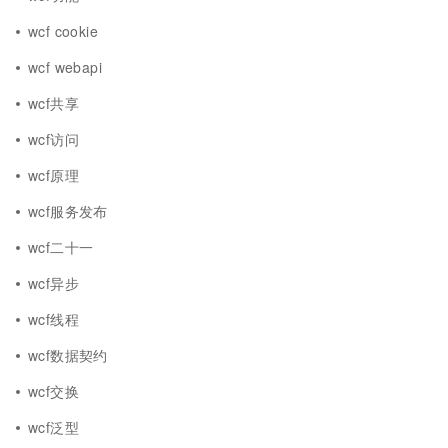
wcf cookie
wcf webapi
wcf共享
wcf访问
wcf原理
wcf服务发布
wcf二十一
wcf异步
wcf线程
wcf数据契约
wcf交换
wcf泛型