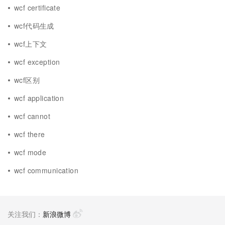
wcf certificate
wcf代码生成
wcf上下文
wcf exception
wcf区别
wcf application
wcf cannot
wcf there
wcf mode
wcf communication
关注我们：
新浪微博