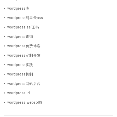
wordpress库
wordpress阿里云oss
wordpress ssl证书
wordpress查询
wordpress免费博客
wordpress定制开发
wordpress实践
wordpress机制
wordpress网站后台
wordpress id
wordpress websoft9