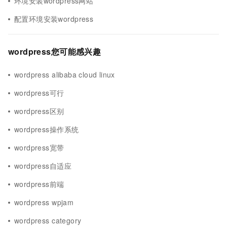
环境安装wordpress网站
配置环境安装wordpress
wordpress您可能感兴趣
wordpress alibaba cloud linux
wordpress可行
wordpress区别
wordpress操作系统
wordpress宽带
wordpress自适应
wordpress前端
wordpress wpjam
wordpress category