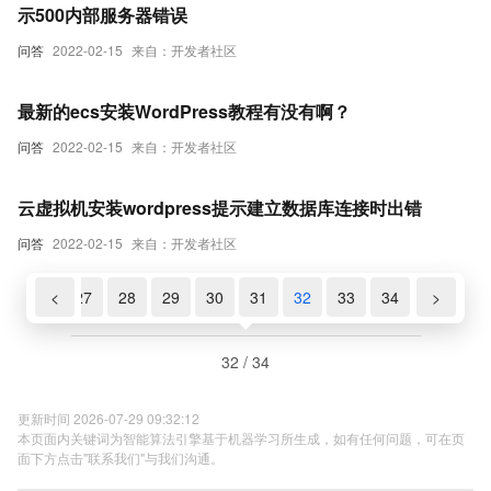
示500内部服务器错误
问答
2022-02-15
来自：开发者社区
最新的ecs安装WordPress教程有没有啊？
问答
2022-02-15
来自：开发者社区
云虚拟机安装wordpress提示建立数据库连接时出错
问答
2022-02-15
来自：开发者社区
5
26
<
27
28
29
30
31
32
33
34
>
32 / 34
更新时间 2026-07-29 09:32:12
本页面内关键词为智能算法引擎基于机器学习所生成，如有任何问题，可在页
面下方点击"联系我们"与我们沟通。