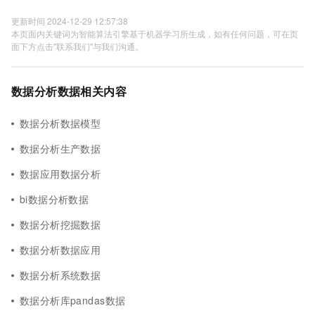
更新时间 2024-12-29 12:57:38
本页面内关键词为智能算法引擎基于机器学习所生成，如有任何问题，可在页
面下方点击"联系我们"与我们沟通。
数据分析数据相关内容
数据分析数据模型
数据分析生产数据
数据应用数据分析
bi数据分析数据
数据分析挖掘数据
数据分析数据应用
数据分析系统数据
数据分析库pandas数据