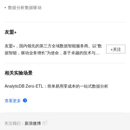
数据分析数据驱动
友盟+
友盟+，国内领先的第三方全域数据智能服务商。以“数
+关注
据智能，驱动业务增长”为使命，基于卓越的技术与算
法能力，结合实时更新的全域数据资源，覆盖191个行
业分类、输出300+应用或行业的分析指标，通过AI赋
相关实验场景
能的一站式互联网数据产品与服务体系，帮助企业实现
深度用户洞察、实时业务决策和持续业务增长。 截至
AnalyticDB Zero-ETL：简单易用零成本的一站式数据分析
2019年6月已累计为180万移动应用和815万家网站提
供近九年的专业数据服务典型客户包括：中国移动、
查看更多
CCTV、人民日报客户端、今日头条、飞常准、喜马拉
雅、唱吧、美拍、斗鱼、智慧树等。
关注我们：
新浪微博