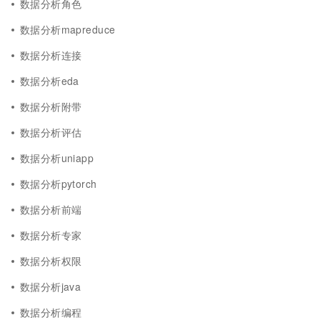
数据分析角色
数据分析mapreduce
数据分析连接
数据分析eda
数据分析附带
数据分析评估
数据分析uniapp
数据分析pytorch
数据分析前端
数据分析专家
数据分析权限
数据分析java
数据分析编程