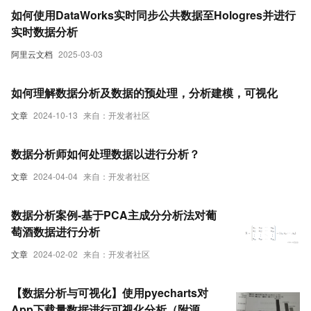
如何使用DataWorks实时同步公共数据至Hologres并进行
实时数据分析
阿里云文档
2025-03-03
如何理解数据分析及数据的预处理，分析建模，可视化
文章
2024-10-13
来自：开发者社区
数据分析师如何处理数据以进行分析？
文章
2024-04-04
来自：开发者社区
数据分析案例-基于PCA主成分分析法对葡
萄酒数据进行分析
文章
2024-02-02
来自：开发者社区
【数据分析与可视化】使用pyecharts对
App下载量数据进行可视化分析（附源