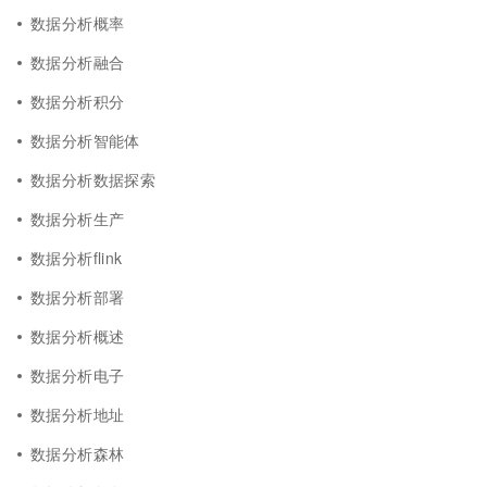
数据分析概率
数据分析融合
数据分析积分
数据分析智能体
数据分析数据探索
数据分析生产
数据分析flink
数据分析部署
数据分析概述
数据分析电子
数据分析地址
数据分析森林