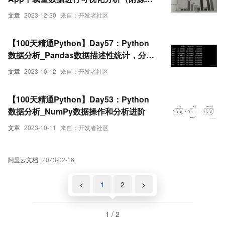
码）
文章
2023-12-20
来自：开发者社区
【100天精通Python】Day57：Python
数据分析_Pandas数据描述性统计，分组
聚合，数据透视表和相关性分析
文章
2023-10-12
来自：开发者社区
【100天精通Python】Day53：Python
数据分析_NumPy数据操作和分析进阶
文章
2023-10-11
来自：开发者社区
阿里云文档
2023-02-16
<
1
2
>
1 / 2