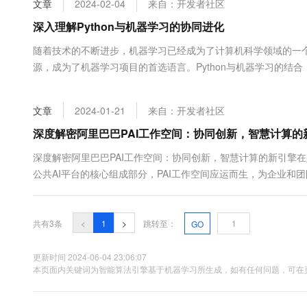
文章
2024-02-04
来自：开发者社区
大数据开发治理平台 Data
AI 产品 免费试用
网络
安全
云开发大赛
Tableau 订阅
深入理解Python与机器学习的协同进化
1亿+ 大模型 tokens 和 
可观测
入门学习赛
中间件
AI空中课堂在线直播课
随着技术的不断进步，机器学习已经成为了计算机科学领域的一个
云防火墙
140+云产品 免费试用
大模型服务
源，成为了机器学习项目的首选语言。Python与机器学习的结合
上云与迁云
云原生的云上边界网络安全
产品新客免费试用，最长1
数据库
在机器学习中的优势丰富的库支持：Python...
生态解决方案
千问AI平台-Token Plan
企业出海
大模型ACA认证体验
大数据计算
文章
2024-01-21
来自：开发者社区
助力企业全员 AI 认知与能
行业生态解决方案
政企业务
媒体服务
千问AI平台-模型体验
深度解密阿里巴巴PAI工作空间：协同创新，智慧计算的
开发者生态解决方案
在线体验全尺寸、多种模态
企业服务与云通信
深度解密阿里巴巴PAI工作空间：协同创新，智慧计算的新引擎
AI 开发和 AI 应用解决
公共AI平台的核心组成部分，PAI工作空间应运而生，为企业和
Happy 系列大模型
域名与网站
的全流程开发工具及AI资产管理能力。今天ÿ...
终端用户计算
共有3条
<
1
>
跳转至：
GO
Serverless
大模型解决方案
更新时间 2024-06-04 23:06:07
开发工具
本页面内关键词为智能算法引擎基于机器学习所生成，如有任何问题，可在页
快速部署 Dify，高效搭建 
迁移与运维管理