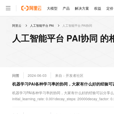
大模型
产品
解决方案
权益
定价
阿里云
人工智能平台 PAI
人工智能平台 PAI协同
大模型
产品
解决方案
权益
定价
云市场
伙伴
服务
了解阿里云
精选产品
精选解决方案
普惠上云
产品定价
精选商城
成为销售伙伴
售前咨询
为什么选择阿里云
千问AI平台
人工智能平台 PAI协同 
了解云产品的定价详情
大模型服务平台百炼
睿译宝，AI翻译排版一
普惠上云 官方力荐
分销伙伴
在线服务
网站建设
什么是云计算
大
大模型服务与应用平台
上传文档即自动完成翻译和
云服务器38元/年起，超
咨询伙伴
多端小程序
技术领先
云上成本管理
售后服务
轻量应用服务器
GLM-5.2：长任务时代
官方推荐返现计划
大模型
精选产品
精选解决方案
Salesforce 国际版订阅
稳定可靠
管理和优化成本
推荐新用户得奖励，单订单
销售伙伴合作计划
自助服务
友盟天域
安全合规
人工智能与机器学习
AI
文本生成
云数据库 RDS
Hermes Agent，打造
云工开物
无影生态合作计划
在线服务
问答
2024-06-03
来自：开发者社区
观测云
分析师报告
自主进化，持久记忆，越用
高校专属算力普惠，学生认
计算
互联网应用开发
Qwen3.8-Max
HOT
Salesforce On Alibaba C
工单服务
机器学习PAI各种学习率的协同，大家有什么好的经验可
智能体时代全能旗舰模型
Tuya 物联网平台阿里云
研究报告与白皮书
人工智能平台 PAI
快速拥有专属 OpenClaw
大模
Consulting Partner 合
大数据
容器
免费试用
短信专区
一站式AI开发、训练和推
机器学习PAI各种学习率的协同，大家有什么好的经验可以分享么？ embedding_re
蓝凌 OA
Qwen3.7-Plus
AI 大模型销售与服务生
现代化应用
initial_learning_rate: 0.001decay_steps: 20000decay_facto
存储
天池大赛
能看、能想、能动手的多模
云解析DNS
解决方案免费试用 新老
电子合同
最高领取价值200元试用
安全
网络与CDN
AI 算法大赛
Qwen3-VL-Plus
畅捷通