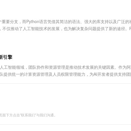
服务生态伙伴
视觉 Coding、空间感知、多模态思考等全面升级
1M上下文，专为长程任务能力而生
云工开物
企业应用
Works
Night Plan 支持 Qwen 3.8-Max
云原生大数据计算服务 MaxCompute
AI 办公
容器服务 Kub
NEW
Red Hat
30+ 款产品免费体验
Data Agent 驱动的一站式 Data+AI 开发治理平台
夜间 5 折，Qwen/Meoo/TokenPlan 客户专享
面向分析的企业级SaaS模式云数据仓库
AI智能应用
提供一站式管
科研合作
ERP
堂（旗舰版）
SUSE
重要分支，而Python语言凭借其简洁的语法、强大的库支持以及广泛的
智能客服
AI 应用构建
大模型原生
CRM
，不仅推动了人工智能技术的发展，也为解决复杂问题提供了新的途径。Pyt
防护产品
2个月
自动承接线索
建站小程序
Qoder
大模型服务平台百炼-应用模版
OA 办公系统
HOT
NEW
面向真实软件
个人版上线、团队版降价；千问3.8-Max首发发尝鲜
丰富多元化的应用模版和解决方案
力提升
财税管理
模板建站
万有无界
大模型服务平台百炼-智能体
新引擎
400电话
定制建站
的模型效果
灵活可视化地构建企业级 Agent
在人工智能领域，团队协作和资源管理是推动技术发展的关键因素。作为阿
方案
广告营销
模板小程序
团队提供统一的计算资源管理及人员权限管理能力，为AI开发者提供支持团
秒悟
人工智能平台 PAI
定制小程序
云端极速 AI 
新一代 AI 视频生成模型，深度适配广告营销等场景
AI Native 的算法工程平台，一站式完成建模、训练、推理服务部署
APP 开发
建站系统
面下方点击"联系我们"与我们沟通。
AI 应用
10分钟微调：让0.6B模型媲美235B模
多模态数据信
型
依托云原生高可用架构,实现Dify私有化部署
用1%尺寸在特定领域达到大模型90%以上效果