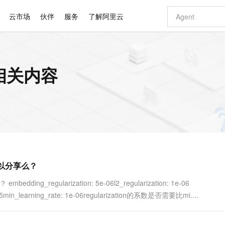
云市场
伙伴
服务
了解阿里云
AI 特惠
数据与 API
成为产品伙伴
企业增值服务
最佳实践
价格计算器
AI 场景体
基础软件
产品伙伴合
阿里云认证
市场活动
配置报价
大模型
的相关内容
自助选配和估算价格
步到位
智启 AI 普惠权益
产品生态集成认证中心
企业支持计划
云上春晚
域名与网站
Qwen Audio：打造专属 AI 语音助手
千问官方 MaaS 平台，为开发者和 Agent 而生，新用户赠送 1 亿 + tokens 额度
一句话生成原生
AI Coding
阿里云Maa
2026 阿里云
云服务器 E
为企业打
数据集
Windows
大模型认证
模型
NEW
NEW
格式还原
值低价云产品抢先购
至高享 1亿+免费 tokens，加速 Al 应用落地
提供智能易用的域名与建站服务
Qwen-Audio-3.0-Realtime 端到端实时语音角色扮演
输入一句话想法,
智能编程，一键
安全可靠、
产品生态伙伴
专家技术服务
云上奥运之旅
弹性计算合作
阿里云中企出
手机三要素
宝塔 Linux
全部认证
价格优势
开源旗舰模型
即刻拥有 DeepSeek-V4-Pro
阿里云 OPC 创新助力计划
千问大模型
一键部署幻兽
AI 电商营销
对象存储 O
大模型
产品生态伙伴工作台
企业增值服务台
云栖战略参考
云存储合作计
云栖大会
身份实名认证
CentOS
训练营
推动算力普惠，释放技术红利
最高返9万
真正可用的 1M 上下文,一次完成代码全链路开发
快速构建应用程序和网站，即刻迈出上云第一步
轻松解锁专属 DeepSeek-V4-Pro
至高百万元 Token 补贴，加速一人公司成长
多元化、高性能、安全可靠的大模型服务
一键购买专属
从图文生成到
云上的中国
数据库合作计
活动全景
短信
Docker
图片和
自进化智能体
5 分钟轻松部署专属 QwenPaw
Token Plan 模型订阅计划
数字证书管理服务（原SSL证书）
高效搭建 AI
AI 广告创作
无影云电脑
企业成长
NEW
HOT
信息公告
看见新力量
云网络合作计
OCR 文字识别
JAVA
越聪明
证享300元代金券
全托管，含MySQL、PostgreSQL、SQL Server、MariaDB多引擎
Qwen3.8-Max 首发尝鲜，限时加量 10 倍，夜间低至2折
实现全站HTTPS，呈现可信的WEB访问
从聊天伙伴进化为能主动干活的本地数字员工
图文、视频一
随时随地安
Kimi-K3
HappyHors
NEW
魔搭 Mode
loud
服务实践
官网公告
以分享么？
Kimi 最新旗舰模型，长程编程与推理利器
让文字生成流
金融模力时刻
Salesforce O
版
发票查验
全能环境
Claude Code + GStack 打造工程团队
千问办公，限时限量积分加倍
Qoder
低代码高效构
AI 建站
短信服务
型
NEW
作计划
计划
创新中心
魔搭 ModelSc
健康状态
理服务
让AI从“聊天伙伴”进化为能干活的“数字员工”
安装技能 GStack，拥有专属 AI 工程团队
你的AI工作搭子，覆盖日常办公高频场景
面向真实软件的智能体编程平台
0 代码专业建
gularization: 5e-06l2_regularization: 1e-06
客户案例
天气预报查询
操作系统
Deepseek-v4-pro
HappyHors
态合作计划
r: 0.5min_learning_rate: 1e-06regularization的系数是否需要比mi....
态智能体模型
旗舰 MoE 大模型，百万上下文与顶尖推理能力
图生视频，流
同享
万小智 AI 建站低至 15元/月
Qoder CN
AI 短剧/漫剧
云原生数据库 
快递物流查询
WordPress
成为服务伙
高校合作
点，立即开启云上创新
覆盖公网/内网、递归/权威、移动APP等全场景解析服务
送.CN域名，送备案服务码
基于千问大模型等，支持代码智能生成、研发智能问答
AI助力短剧
GLM-5.2
Wan2.7-T
Ubuntu