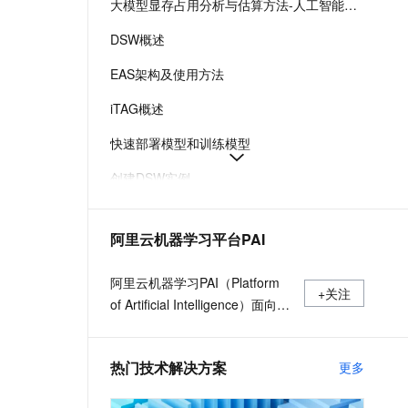
大模型显存占用分析与估算方法-人工智能平台 PAI-阿里云
t.diy 一步搞定创意建站
构建大模型应用的安全防护体系
通过自然语言交互简化开发流程,全栈开发支持
通过阿里云安全产品对 AI 应用进行安全防护
DSW概述
EAS架构及使用方法
iTAG概述
快速部署模型和训练模型
创建DSW实例
AI视频生成-ComfyUI部署
阿里云机器学习平台PAI
远程连接：SSH直连方式
EAS在线推理服务部署
阿里云机器学习PAI（Platform
+关注
of Artificial Intelligence）面向企
业及开发者，提供轻量化、高性
价比的云原生机器学习平台，涵
热门技术解决方案
更多
盖PAI-iTAG智能标注平台、PAI-
Designer（原Studio）可视化建