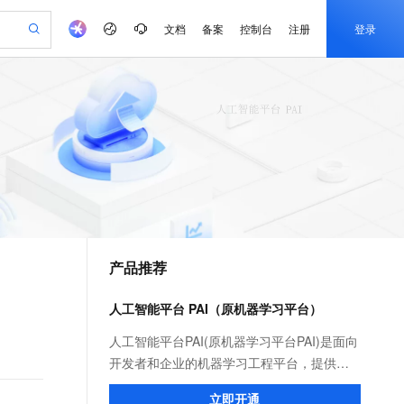
文档
备案
控制台
注册
登录
验
作计划
器
AI 活动
专业服务
服务伙伴合作计划
开发者社区
加入我们
产品动态
服务平台百炼
阿里云 OPC 创新助力计划
一站式生成采购清单，支持单品或批量购买
可编辑精美 PPT 文稿
S产品伙伴计划（繁花）
峰会
CS
造的大模型服务与应用开发平台
Agency Agents：拥有专属领域专家
AI 生产力先锋
Al MaaS 服务伙伴赋能合作
域名
博文
Careers
至高可申请百万元
Qwen3.8-Max 模型上线
 轻松生成专业的 PPT
开启高性价比 AI 编程新体验
弹性可伸缩的云计算服务
先锋实践拓展 AI 生产力的边界
多领域专家智能体,一键组建 AI 虚拟交付团队
Token 补贴，五大权
计划
海大会
伙伴信用分合作计划
商标
问答
社会招聘
益加速 OPC 成功
帕鲁游戏服务器
SS
HappyHorse 打造一站式影视创作平台
飞天发布时刻
HOT
Open Search 向量检索版支
划
备案
电子书
校园招聘
联机服务器，轻松开启游戏
视频创作，一键激活电商全链路生产力
稳定、安全、高性价比、高性能的云存储服务
所见，即是所愿
持视频检索 Pipeline 功能
可视化编排打通从文字构思到成片全链路闭环
更多支持
划
公司注册
镜像站
视频生成
语音识别与合成
 智能体与工作流应用
漫剧工坊：一站式动画创作平台
AI 实训营
应用身份服务 (IDaaS)
合作伙伴培训与认证
产品推荐
划
上云迁移
站生成，高效打造优质广告素材
全接入的云上超级电脑
通过阿里云百炼高效搭建AI应用,助力高效开发
快速生产连贯的高质量长漫剧
从基础到进阶，Agent 创客手把手教你
OpenClaw 管理能力上线
e-1.1-T2V
Qwen3-TTS-Flash
lScope
我要反馈
查询合作伙伴
畅细腻的高质量视频
离线语音合成大模型，多语言方言自适应，低延迟高稳定
n Alibaba Cloud ISV 合作
代维服务
建企业门户网站
10 分钟搭建微信、支付宝小程序
人工智能平台 PAI（原机器学习平台）
MaxCompute MaxFrame 提
创新加速
ope
登录合作伙伴管理后台
我要建议
站，无忧落地极速上线
以可视化方式快速构建移动和 PC 门户网站
国内短信简单易用，安全可靠，秒级触达，全球覆盖200+国家和地区。
高效部署网站，快速应用到小程序
供自动弹性内存功能
e-1.1-I2V
Cosyvoice-V3-Flash
人工智能平台PAI(原机器学习平台PAI)是面向
安全
畅自然，细节丰富
高表现力语音合成大模型，语音克隆听感自然
我要投诉
PolarDB
开发者和企业的机器学习工程平台，提供包
上云场景组合购
Milvus 弹性伸缩功能新增节
伴
漫剧创作，剧本、分镜、视频高效生成
100%兼容MySQL、PostgreSQL，兼容Oracle，支持集中和分布式
覆盖90%+业务场景，专享组合折扣价
点支持范围
含数据标注、模型构建、模型训练、编译优
2V
VPN
Fun-ASR
立即开通