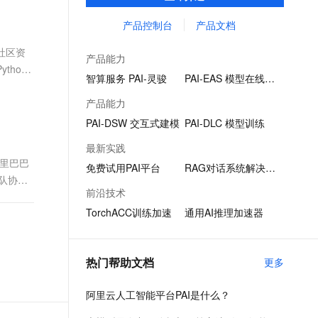
化、推理部署在内的AI开发全链路服务，内置
文戏情感细腻自然，动作戏激烈拳拳到肉，实现更强表演能力
支持中英文自由切换，具备更强的噪声鲁棒性
ernetes 版 ACK
云聚AI 严选权益
AI 原生数据库服务发布
SSL 证书
140+种优化算法，提供低门槛、高性能的云
产品控制台
产品文档
，一键激活高效办公新体验
理容器应用的 K8s 服务
精选AI产品，从模型到应用全链提效
Agent 数据网关
原生AI工程化能力。
堡垒机
社区资
AI 用量加速计划
云原生数据库 PolarDB
产品能力
应用
防火墙
hon
、识别商机，让客服更高效、服务更出色。
新老同享，达量后返
Agentic Database 发布
智算服务 PAI-灵骏
PAI-EAS 模型在线服务
千问办公
主机安全
NEW
产品能力
的智能体编程平台
一站式AI生产力平台
PAI-DSW 交互式建模
PAI-DLC 模型训练
AI 应用及服务市场
伶鹊
最新实践
企业级人与Agent协作平台，接入和调度多个数字员工
智能客服平台，对话机器人、对话分析、智能外呼
里巴巴
AI 应用
免费试用PAI平台
RAG对话系统解决方案
队协作
大模型服务平台百炼 - 全妙
大模型
前沿技术
应用创作平台
多模态内容创作工具，已接入 DeepSeek
TorchACC训练加速
通用AI推理加速器
自然语言处理
数据标注
热门帮助文档
更多
机器学习
息提取
与 AI 智能体进行实时音视频通话
阿里云人工智能平台PAI是什么？
从文本、图片、视频中提取结构化的属性信息
构建支持视频理解的 AI 音视频实时通话应用