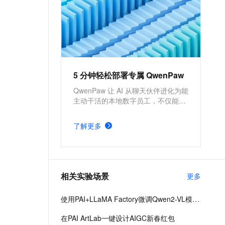
模平台、PAI-DSW云原生交互式
建模平台、PAI-DLC云原生AI基
础平台、PAI-EAS云原生弹性推
理服务平台，支持千亿特征、万
亿样本规模加速训练，百余落地
场景，全面提升工程效率。
5 分钟轻松部署专属 QwenPaw
QwenPaw 让 AI 从聊天伙伴进化为能
主动干活的本地数字员工，不仅能处
理文档数据，更能通过定时任务主动
执行汇报与自检。数据全程本地存
了解更多
储，为您打造隐私安全、技能无限的
专属智能助理。
相关实验场景
更多
使用PAI+LLaMA Factory微调Qwen2-VL模型，搭建文旅领域知识问答机器人
在PAI ArtLab一键设计AIGC新春红包