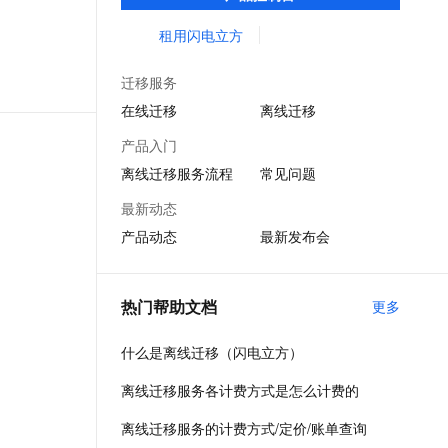
里云对象存储，文件存储和本地数据中心
文戏情感细腻自然，动作戏激烈拳拳到肉，实现更强表演能力
支持中英文自由切换，具备更强的噪声鲁棒性
ernetes 版 ACK
云聚AI 严选权益
AI 原生数据库服务发布
SSL 证书
NAS之间的数据移动。
租用闪电立方
，一键激活高效办公新体验
理容器应用的 K8s 服务
精选AI产品，从模型到应用全链提效
Agent 数据网关
堡垒机
AI 用量加速计划
云原生数据库 PolarDB
迁移服务
应用
防火墙
、识别商机，让客服更高效、服务更出色。
新老同享，达量后返
Agentic Database 发布
在线迁移
离线迁移
千问办公
主机安全
NEW
产品入门
的智能体编程平台
一站式AI生产力平台
离线迁移服务流程
常见问题
AI 应用及服务市场
伶鹊
最新动态
企业级人与Agent协作平台，接入和调度多个数字员工
智能客服平台，对话机器人、对话分析、智能外呼
AI 应用
产品动态
最新发布会
大模型服务平台百炼 - 全妙
大模型
应用创作平台
多模态内容创作工具，已接入 DeepSeek
自然语言处理
热门帮助文档
更多
数据标注
什么是离线迁移（闪电立方）
机器学习
离线迁移服务各计费方式是怎么计费的
息提取
与 AI 智能体进行实时音视频通话
从文本、图片、视频中提取结构化的属性信息
构建支持视频理解的 AI 音视频实时通话应用
离线迁移服务的计费方式/定价/账单查询