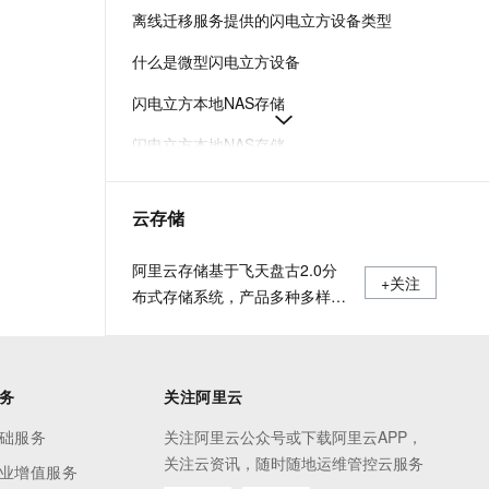
t.diy 一步搞定创意建站
构建大模型应用的安全防护体系
离线迁移服务提供的闪电立方设备类型
通过自然语言交互简化开发流程,全栈开发支持
通过阿里云安全产品对 AI 应用进行安全防护
什么是微型闪电立方设备
闪电立方本地NAS存储
闪电立方本地NAS存储
闪电立方本地NAS存储
云存储
如何使用闪电立方进行数据迁移
如何为微型闪电立方安装硬件
阿里云存储基于飞天盘古2.0分
+关注
布式存储系统，产品多种多样，
充分满足用户数据存储和迁移上
云需求。
务
关注阿里云
础服务
关注阿里云公众号或下载阿里云APP，
关注云资讯，随时随地运维管控云服务
业增值服务