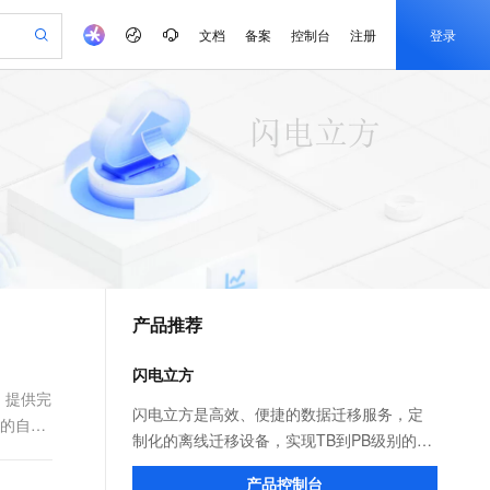
文档
备案
控制台
注册
登录
验
作计划
器
AI 活动
专业服务
服务伙伴合作计划
开发者社区
加入我们
产品动态
服务平台百炼
阿里云 OPC 创新助力计划
一站式生成采购清单，支持单品或批量购买
io：打造专属 AI 语音助手
S产品伙伴计划（繁花）
峰会
CS
造的大模型服务与应用开发平台
一句话生成原生可编辑精美 PPT 文稿
AI 生产力先锋
Al MaaS 服务伙伴赋能合作
域名
博文
Careers
至高可申请百万元
Qwen3.8-Max 模型上线
开启高性价比 AI 编程新体验
弹性可伸缩的云计算服务
Qwen-Audio-3.0-Realtime 端到端实时语音角色扮演
输入一句话想法, 轻松生成专业的 PPT
先锋实践拓展 AI 生产力的边界
Token 补贴，五大权
计划
海大会
伙伴信用分合作计划
商标
问答
社会招聘
益加速 OPC 成功
eek-V4-Pro
SS
一键部署幻兽帕鲁游戏服务器
飞天发布时刻
HOT
Open Search 向量检索版支
划
备案
电子书
校园招聘
pSeek-V4-Pro
视频创作，一键激活电商全链路生产力
稳定、安全、高性价比、高性能的云存储服务
一键购买专属联机服务器，轻松开启游戏
所见，即是所愿
持视频检索 Pipeline 功能
更多支持
划
公司注册
镜像站
视频生成
语音识别与合成
专属 QwenPaw
漫剧工坊：一站式动画创作平台
AI 实训营
HOT
应用身份服务 (IDaaS)
合作伙伴培训与认证
产品推荐
划
上云迁移
站生成，高效打造优质广告素材
全接入的云上超级电脑
从聊天伙伴进化为能主动干活的本地数字员工
快速生产连贯的高质量长漫剧
从基础到进阶，Agent 创客手把手教你
OpenClaw 管理能力上线
e-1.1-T2V
Qwen3-TTS-Flash
lScope
我要反馈
查询合作伙伴
畅细腻的高质量视频
离线语音合成大模型，多语言方言自适应，低延迟高稳定
n Alibaba Cloud ISV 合作
代维服务
建企业门户网站
10 分钟搭建微信、支付宝小程序
闪电立方
MaxCompute MaxFrame 提
创新加速
ope
登录合作伙伴管理后台
我要建议
站，无忧落地极速上线
以可视化方式快速构建移动和 PC 门户网站
国内短信简单易用，安全可靠，秒级触达，全球覆盖200+国家和地区。
高效部署网站，快速应用到小程序
供自动弹性内存功能
毕，提供完
e-1.1-I2V
Cosyvoice-V3-Flash
闪电立方是高效、便捷的数据迁移服务，定
件的自动
安全
畅自然，细节丰富
高表现力语音合成大模型，语音克隆听感自然
我要投诉
PolarDB
制化的离线迁移设备，实现TB到PB级别的本
上云场景组合购
Milvus 弹性伸缩功能新增节
伴
漫剧创作，剧本、分镜、视频高效生成
100%兼容MySQL、PostgreSQL，兼容Oracle，支持集中和分布式
覆盖90%+业务场景，专享组合折扣价
点支持范围
地数据迁移上云。并通过控制台设置实现阿
2V
VPN
Fun-ASR
产品控制台