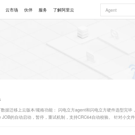
云市场
伙伴
服务
了解阿里云
AI 特惠
数据与 API
成为产品伙伴
企业增值服务
最佳实践
价格计算器
AI 场景体
基础软件
产品伙伴合
阿里云认证
市场活动
配置报价
大模型
自助选配和估算价格
新方式
睿译宝，AI翻译排版一步到位
智启 AI 普惠权益
产品生态集成认证中心
企业支持计划
云上春晚
域名与网站
千问官方 MaaS 平台，为开发者和 Agent 而生，新用户赠送 1 亿 + tokens 额度
Qwen Aud
AI Coding
阿里云Maa
2026 阿里云
云服务器 E
为企业打
数据集
Windows
大模型认证
模型
NEW
NEW
交付可用成果
值低价云产品抢先购
上传文档即自动完成翻译和格式还原
至高享 1亿+免费 tokens，加速 Al 应用落地
提供智能易用的域名与建站服务
智能编程，一键
安全可靠、
产品生态伙伴
专家技术服务
云上奥运之旅
弹性计算合作
阿里云中企出
手机三要素
宝塔 Linux
全部认证
价格优势
有专属领域专家
GLM-5.2：长任务时代开源旗舰模型
阿里云 OPC 创新助力计划
千问大模型
即刻拥有 DeepS
AI 电商营销
对象存储 O
大模型
产品生态伙伴工作台
企业增值服务台
云栖战略参考
云存储合作计
云栖大会
身份实名认证
CentOS
训练营
推动算力普惠，释放技术红利
最高返9万
多领域专家智能体,一键组建 AI 虚拟交付团队
快速构建应用程序和网站，即刻迈出上云第一步
至高百万元 Token 补贴，加速一人公司成长
多元化、高性能、安全可靠的大模型服务
真正可用的 1M 上下文,一次完成代码全链路开发
轻松解锁专属 Dee
从图文生成到
云上的中国
数据库合作计
活动全景
短信
Docker
图片和
站式影视创作平台
Hermes Agent，打造自进化智能体
Token Plan 模型订阅计划
数字证书管理服务（原SSL证书）
5 分钟轻松部署
AI 广告创作
无影云电脑
企业成长
NEW
信息公告
看见新力量
云网络合作计
OCR 文字识别
JAVA
证享300元代金券
可视化编排打通从文字构思到成片全链路闭环
全托管，含MySQL、PostgreSQL、SQL Server、MariaDB多引擎
自主进化，持久记忆，越用越聪明
Qwen3.8-Max 首发尝鲜，限时加量 10 倍，夜间低至2折
实现全站HTTPS，呈现可信的WEB访问
图文、视频一
随时随地安
Kimi-K3
HappyHors
NEW
魔搭 Mode
loud
服务实践
官网公告
S
Kimi 最新旗舰模型，长程编程与推理利器
让文字生成流
金融模力时刻
Salesforce O
版
发票查验
全能环境
Claude Code + GStack 打造工程团队
千问办公，限时限量积分加倍
Qoder
低代码高效构
AI 建站
短信服务
型
NEW
作计划
计划
创新中心
魔搭 ModelSc
健康状态
理服务
让AI从“聊天伙伴”进化为能干活的“数字员工”
安装技能 GStack，拥有专属 AI 工程团队
你的AI工作搭子，覆盖日常办公高频场景
面向真实软件的智能体编程平台
0 代码专业建
别的线下数据迁移上云版本/规格功能： 闪电立方agent和闪电立方硬件选型完
客户案例
天气预报查询
操作系统
Deepseek-v4-pro
HappyHors
态合作计划
le JOB的自动启动，暂停，重试机制，支持CRC64自动校验。 针对小文
态智能体模型
旗舰 MoE 大模型，百万上下文与顶尖推理能力
图生视频，流
同享
万小智 AI 建站低至 15元/月
Qoder CN
AI 短剧/漫剧
云原生数据库 
快递物流查询
WordPress
成为服务伙
....
高校合作
点，立即开启云上创新
覆盖公网/内网、递归/权威、移动APP等全场景解析服务
送.CN域名，送备案服务码
基于千问大模型等，支持代码智能生成、研发智能问答
AI助力短剧
GLM-5.2
Wan2.7-T
Ubuntu