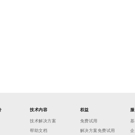
一个 AI 助手
超强辅助，Bol
即刻拥有 DeepSeek-R1 满血版
在企业官网、通讯软件中为客户提供 AI 客服
多种方案随心选，轻松解锁专属 DeepSeek
价
技术内容
权益
服
技术解决方案
免费试用
基
帮助文档
解决方案免费试用
企