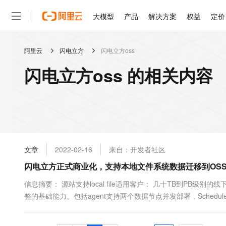
大模型
产品
解决方案
权益
定价
阿里云
闪电立方
闪电立方oss
大模型
产品
解决方案
权益
定价
云市场
伙伴
服务
了解阿里云
精选产品
精选解决方案
普惠上云
产品定价
精选商城
成为销售伙伴
售前咨询
为什么选择阿里云
千问AI平台
闪电立方oss 的相关内容
了解云产品的定价详情
大模型服务平台百炼
千问办公，解锁你的工作
普惠上云 官方力荐
分销伙伴
在线服务
网站建设
什么是云计算
大
大模型服务与应用平台
企业级Agent产品，直接
云服务器38元/年起，超
咨询伙伴
多端小程序
技术领先
云上成本管理
售后服务
轻量应用服务器
Agency Agents：拥
官方推荐返现计划
大模型
精选产品
精选解决方案
Salesforce 国际版订阅
稳定可靠
管理和优化成本
推荐新用户得奖励，单订单
销售伙伴合作计划
自助服务
友盟天域
安全合规
人工智能与机器学习
AI
文本生成
云数据库 RDS
HappyHorse 打造一
云工开物
无影生态合作计划
在线服务
文章
2022-02-16
来自：开发者社区
观测云
分析师报告
高校专属算力普惠，学生认
计算
互联网应用开发
Qwen3.8-Max
HOT
Salesforce On Alibaba C
工单服务
闪电立方正式商业化，支持本地文件系统数据迁移到OS
智能体时代全能旗舰模型
Tuya 物联网平台阿里云
研究报告与白皮书
人工智能平台 PAI
快速拥有专属 OpenClaw
大模
Consulting Partner 合
大数据
容器
免费试用
短信专区
一站式AI开发、训练和推
信息摘要： 源站支持local file适用客户： 几十TB到PB级
蓝凌 OA
Qwen3.7-Plus
AI 大模型销售与服务生
现代化应用
整的基础能力。包括agent支持两个数据节点并发部署，Schedu
存储
天池大赛
能看、能想、能动手的多模
云解析DNS
解决方案免费试用 新老
电子合同
合并和大文件的切片产品文档： https://help.aliyun.com/document_
最高领取价值200元试用
安全
网络与CDN
AI 算法大赛
Qwen3-VL-Plus
畅捷通