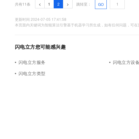
共有11条
<
1
2
>
跳转至：
GO
大数据开发治理平台 Data
AI 产品 免费试用
网络
安全
云开发大赛
Tableau 订阅
1亿+ 大模型 tokens 和 
可观测
入门学习赛
更新时间 2024-07-05 17:41:58
中间件
AI空中课堂在线直播课
云防火墙
140+云产品 免费试用
本页面内关键词为智能算法引擎基于机器学习所生成，如有任何问题，可在页
大模型服务
上云与迁云
云原生的云上边界网络安全
产品新客免费试用，最长1
数据库
生态解决方案
千问AI平台-Token Plan
企业出海
大模型ACA认证体验
大数据计算
闪电立方您可能感兴趣
助力企业全员 AI 认知与能
行业生态解决方案
政企业务
媒体服务
千问AI平台-模型体验
闪电立方服务
闪电立方设
开发者生态解决方案
在线体验全尺寸、多种模态
企业服务与云通信
闪电立方类型
AI 开发和 AI 应用解决
Happy 系列大模型
域名与网站
终端用户计算
Serverless
大模型解决方案
开发工具
快速部署 Dify，高效搭建 
迁移与运维管理