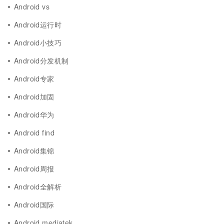
Android vs
Android运行时
Android小技巧
Android分发机制
Android专家
Android加固
Android华为
Android find
Android集锦
Android周报
Android全解析
Android国际
Android mediatek