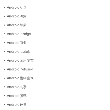
Android草卓
Android鸿蒙
Android苹果
Android bridge
Android商业
Android autojs
Android应用发布
Android refused
Android模糊查询
Android共享
Android腾讯
Android较量