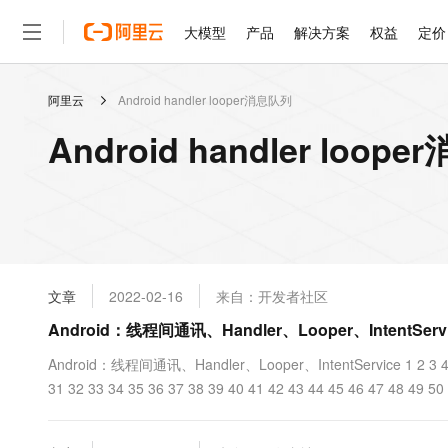
大模型
产品
解决方案
权益
定价
阿里云
Android handler looper消息队列
大模型
产品
解决方案
权益
定价
云市场
伙伴
服务
了解阿里云
精选产品
精选解决方案
普惠上云
产品定价
精选商城
成为销售伙伴
售前咨询
为什么选择阿里云
千问AI平台
Android handler lo
了解云产品的定价详情
大模型服务平台百炼
千问办公，解锁你的工作
普惠上云 官方力荐
分销伙伴
在线服务
网站建设
什么是云计算
大
大模型服务与应用平台
企业级Agent产品，直接
云服务器38元/年起，超
咨询伙伴
多端小程序
技术领先
云上成本管理
售后服务
轻量应用服务器
Agency Agents：拥
官方推荐返现计划
大模型
精选产品
精选解决方案
Salesforce 国际版订阅
稳定可靠
管理和优化成本
推荐新用户得奖励，单订单
销售伙伴合作计划
自助服务
友盟天域
安全合规
人工智能与机器学习
AI
文本生成
云数据库 RDS
HappyHorse 打造一
云工开物
无影生态合作计划
在线服务
文章
2022-02-16
来自：开发者社区
观测云
分析师报告
高校专属算力普惠，学生认
计算
互联网应用开发
Qwen3.8-Max
HOT
Salesforce On Alibaba C
工单服务
Android：线程间通讯、Handler、Looper、IntentS
智能体时代全能旗舰模型
Tuya 物联网平台阿里云
研究报告与白皮书
人工智能平台 PAI
快速拥有专属 OpenClaw
大模
Consulting Partner 合
大数据
容器
免费试用
短信专区
一站式AI开发、训练和推
Android：线程间通讯、Handler、Looper、IntentService 1 2 3 4 5 6 
蓝凌 OA
Qwen3.7-Plus
AI 大模型销售与服务生
现代化应用
31 32 33 34 35 36 37 38 39 40 41 42 43 44 45 46 47 48 49 50 
存储
天池大赛
能看、能想、能动手的多模
云解析DNS
解决方案免费试用 新老
电子合同
最高领取价值200元试用
安全
网络与CDN
AI 算法大赛
Qwen3-VL-Plus
畅捷通