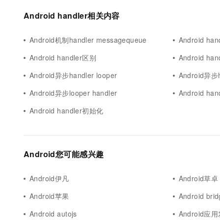
10 分钟在聊天系统中增加
专有云
Android handler相关内容
Android机制handler messagequeue
Android han
Android handler区别
Android h
Android异步handler looper
Android异步h
Android异步looper handler
Android hand
Android handler初始化
Android您可能感兴趣
Android伊凡
Android草卓
Android苹果
Android bri
Android autojs
Android应