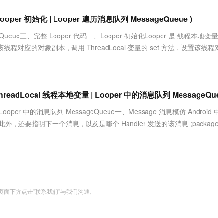
服务生态伙伴
视觉 Coding、空间感知、多模态思考等全面升级
1M上下文，专为长程任务能力而生
云工开物
企业应用
Works
Night Plan 支持 Qwen 3.8-Max
云原生大数据计算服务 MaxCompute
AI 办公
容器服务 Kub
NEW
Red Hat
Looper 初始化 | Looper 遍历消息队列 MessageQueue )
30+ 款产品免费体验
Data Agent 驱动的一站式 Data+AI 开发治理平台
夜间 5 折，Qwen/Meoo/TokenPlan 客户专享
面向分析的企业级SaaS模式云数据仓库
AI智能应用
提供一站式管
科研合作
ERP
堂（旗舰版）
SUSE
ueue三、完整 Looper 代码一、Looper 初始化Looper 是 线程本地变量
智能客服
AI 应用构建
大模型原生
CRM
该线程对应的对象副本 , 调用 ThreadLocal 变量的 set 方法 , 设置该线
防护产品
2个月
自动承接线索
建站小程序
Qoder
大模型服务平台百炼-应用模版
OA 办公系统
HOT
NEW
面向真实软件
个人版上线、团队版降价；千问3.8-Max首发发尝鲜
丰富多元化的应用模版和解决方案
力提升
财税管理
模板建站
万有无界
大模型服务平台百炼-智能体
ThreadLocal 线程本地变量 | Looper 中的消息队列 MessageQue
400电话
定制建站
的模型效果
灵活可视化地构建企业级 Agent
per 中的消息队列 MessageQueue一、Message 消息模仿 Android 
方案
广告营销
模板小程序
 ;此外 , 还要指明下一个消息 , 以及是哪个 Handler 发送的该消息 ;packag
秒悟
人工智能平台 PAI
定制小程序
云端极速 AI 
新一代 AI 视频生成模型，深度适配广告营销等场景
AI Native 的算法工程平台，一站式完成建模、训练、推理服务部署
APP 开发
建站系统
面下方点击"联系我们"与我们沟通。
AI 应用
10分钟微调：让0.6B模型媲美235B模
多模态数据信
型
依托云原生高可用架构,实现Dify私有化部署
用1%尺寸在特定领域达到大模型90%以上效果