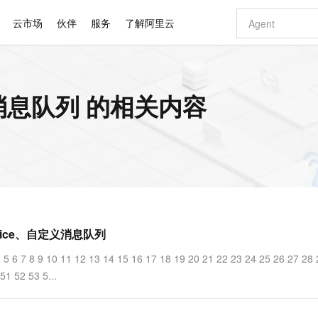
云市场
伙伴
服务
了解阿里云
AI 特惠
数据与 API
成为产品伙伴
企业增值服务
最佳实践
价格计算器
AI 场景体
基础软件
产品伙伴合
阿里云认证
市场活动
配置报价
大模型
oper消息队列 的相关内容
自助选配和估算价格
新方式
睿译宝，AI翻译排版一步到位
智启 AI 普惠权益
产品生态集成认证中心
企业支持计划
云上春晚
域名与网站
千问官方 MaaS 平台，为开发者和 Agent 而生，新用户赠送 1 亿 + tokens 额度
Qwen Aud
AI Coding
阿里云Maa
2026 阿里云
云服务器 E
为企业打
数据集
Windows
大模型认证
模型
NEW
NEW
交付可用成果
值低价云产品抢先购
上传文档即自动完成翻译和格式还原
至高享 1亿+免费 tokens，加速 Al 应用落地
提供智能易用的域名与建站服务
智能编程，一键
安全可靠、
产品生态伙伴
专家技术服务
云上奥运之旅
弹性计算合作
阿里云中企出
手机三要素
宝塔 Linux
全部认证
价格优势
有专属领域专家
GLM-5.2：长任务时代开源旗舰模型
阿里云 OPC 创新助力计划
千问大模型
即刻拥有 DeepS
AI 电商营销
对象存储 O
大模型
产品生态伙伴工作台
企业增值服务台
云栖战略参考
云存储合作计
云栖大会
身份实名认证
CentOS
训练营
推动算力普惠，释放技术红利
最高返9万
多领域专家智能体,一键组建 AI 虚拟交付团队
快速构建应用程序和网站，即刻迈出上云第一步
至高百万元 Token 补贴，加速一人公司成长
多元化、高性能、安全可靠的大模型服务
真正可用的 1M 上下文,一次完成代码全链路开发
轻松解锁专属 Dee
从图文生成到
云上的中国
数据库合作计
活动全景
短信
Docker
图片和
站式影视创作平台
Hermes Agent，打造自进化智能体
Token Plan 模型订阅计划
数字证书管理服务（原SSL证书）
5 分钟轻松部署
AI 广告创作
无影云电脑
企业成长
NEW
信息公告
看见新力量
云网络合作计
OCR 文字识别
JAVA
证享300元代金券
可视化编排打通从文字构思到成片全链路闭环
全托管，含MySQL、PostgreSQL、SQL Server、MariaDB多引擎
自主进化，持久记忆，越用越聪明
Qwen3.8-Max 首发尝鲜，限时加量 10 倍，夜间低至2折
实现全站HTTPS，呈现可信的WEB访问
图文、视频一
随时随地安
Kimi-K3
HappyHors
NEW
魔搭 Mode
loud
服务实践
官网公告
ervice、自定义消息队列
Kimi 最新旗舰模型，长程编程与推理利器
让文字生成流
金融模力时刻
Salesforce O
版
发票查验
全能环境
Claude Code + GStack 打造工程团队
千问办公，限时限量积分加倍
Qoder
低代码高效构
AI 建站
短信服务
型
NEW
作计划
计划
创新中心
魔搭 ModelSc
健康状态
理服务
让AI从“聊天伙伴”进化为能干活的“数字员工”
安装技能 GStack，拥有专属 AI 工程团队
你的AI工作搭子，覆盖日常办公高频场景
面向真实软件的智能体编程平台
0 代码专业建
7 8 9 10 11 12 13 14 15 16 17 18 19 20 21 22 23 24 25 26 27 28 
客户案例
天气预报查询
操作系统
Deepseek-v4-pro
HappyHors
态合作计划
51 52 53 5...
态智能体模型
旗舰 MoE 大模型，百万上下文与顶尖推理能力
图生视频，流
同享
万小智 AI 建站低至 15元/月
Qoder CN
AI 短剧/漫剧
云原生数据库 
快递物流查询
WordPress
成为服务伙
高校合作
点，立即开启云上创新
覆盖公网/内网、递归/权威、移动APP等全场景解析服务
送.CN域名，送备案服务码
基于千问大模型等，支持代码智能生成、研发智能问答
AI助力短剧
GLM-5.2
Wan2.7-T
Ubuntu