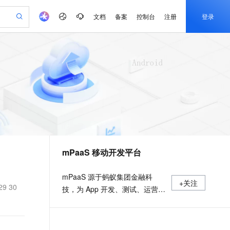
文档
备案
控制台
注册
登录
验
作计划
器
AI 活动
专业服务
服务伙伴合作计划
开发者社区
加入我们
产品动态
服务平台百炼
阿里云 OPC 创新助力计划
一站式生成采购清单，支持单品或批量购买
io：打造专属 AI 语音助手
S产品伙伴计划（繁花）
峰会
CS
造的大模型服务与应用开发平台
一句话生成原生可编辑精美 PPT 文稿
AI 生产力先锋
Al MaaS 服务伙伴赋能合作
域名
博文
Careers
至高可申请百万元
Qwen3.8-Max 模型上线
开启高性价比 AI 编程新体验
弹性可伸缩的云计算服务
Qwen-Audio-3.0-Realtime 端到端实时语音角色扮演
输入一句话想法, 轻松生成专业的 PPT
先锋实践拓展 AI 生产力的边界
Token 补贴，五大权
计划
海大会
伙伴信用分合作计划
商标
问答
社会招聘
益加速 OPC 成功
eek-V4-Pro
SS
一键部署幻兽帕鲁游戏服务器
飞天发布时刻
HOT
Open Search 向量检索版支
划
备案
电子书
校园招聘
pSeek-V4-Pro
视频创作，一键激活电商全链路生产力
稳定、安全、高性价比、高性能的云存储服务
一键购买专属联机服务器，轻松开启游戏
所见，即是所愿
持视频检索 Pipeline 功能
更多支持
划
公司注册
镜像站
视频生成
语音识别与合成
专属 QwenPaw
漫剧工坊：一站式动画创作平台
AI 实训营
HOT
应用身份服务 (IDaaS)
合作伙伴培训与认证
mPaaS 移动开发平台
划
上云迁移
站生成，高效打造优质广告素材
全接入的云上超级电脑
从聊天伙伴进化为能主动干活的本地数字员工
快速生产连贯的高质量长漫剧
从基础到进阶，Agent 创客手把手教你
OpenClaw 管理能力上线
e-1.1-T2V
Qwen3-TTS-Flash
lScope
我要反馈
查询合作伙伴
畅细腻的高质量视频
离线语音合成大模型，多语言方言自适应，低延迟高稳定
n Alibaba Cloud ISV 合作
代维服务
建企业门户网站
10 分钟搭建微信、支付宝小程序
MaxCompute MaxFrame 提
mPaaS 源于蚂蚁集团金融科
+关注
创新加速
ope
登录合作伙伴管理后台
我要建议
站，无忧落地极速上线
以可视化方式快速构建移动和 PC 门户网站
国内短信简单易用，安全可靠，秒级触达，全球覆盖200+国家和地区。
高效部署网站，快速应用到小程序
供自动弹性内存功能
29 30
技，为 App 开发、测试、运营及
e-1.1-I2V
Cosyvoice-V3-Flash
安全
运维提供云到端的一站式解决方
畅自然，细节丰富
高表现力语音合成大模型，语音克隆听感自然
我要投诉
PolarDB
上云场景组合购
Milvus 弹性伸缩功能新增节
伴
案，致力于提供高效、灵活、稳
漫剧创作，剧本、分镜、视频高效生成
100%兼容MySQL、PostgreSQL，兼容Oracle，支持集中和分布式
覆盖90%+业务场景，专享组合折扣价
点支持范围
2V
VPN
Fun-ASR
定的移动研发、管理平台。 官网