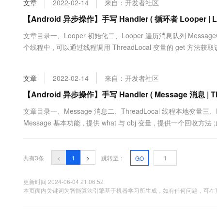
文章
2022-02-14
来自：开发者社区
大数据开发治理平台 Data
AI 产品 免费试用
网络
安全
云开发大赛
Tableau 订阅
【Android 异步操作】手写 Handler ( 循环者 Looper | 
1亿+ 大模型 tokens 和 
可观测
入门学习赛
中间件
AI空中课堂在线直播课
文章目录一、Looper 初始化二、Looper 遍历消息队列 MessageQ
云防火墙
140+云产品 免费试用
大模型服务
个线程中 , 可以通过线程调用 ThreadLocal 变量的 get 方法获取
上云与迁云
云原生的云上边界网络安全
产品新客免费试用，最长1
数据库
型的对象副本 ;Looper 调用 pr....
生态解决方案
千问AI平台-Token Plan
企业出海
大模型ACA认证体验
大数据计算
文章
2022-02-14
来自：开发者社区
助力企业全员 AI 认知与能
行业生态解决方案
政企业务
媒体服务
千问AI平台-模型体验
【Android 异步操作】手写 Handler ( Message 消息 | 
开发者生态解决方案
在线体验全尺寸、多种模态
企业服务与云通信
文章目录一、Message 消息二、ThreadLocal 线程本地变量三、Loo
AI 开发和 AI 应用解决
Message 基本功能 , 提供 what 与 obj 变量 , 提供一个回收方法
Happy 系列大模型
域名与网站
kim.hsl.handler; p....
终端用户计算
共有3条
<
1
>
跳转至：
GO
Serverless
大模型解决方案
更新时间 2024-06-04 21:06:52
开发工具
本页面内关键词为智能算法引擎基于机器学习所生成，如有任何问题，可在页
快速部署 Dify，高效搭建 
迁移与运维管理