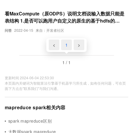
看MaxCompute（原ODPS）说明文档说输入数据只能是
表结构 1.是否可以跑用户自定义的原生的基于hdfs的
Mapreduce任务，输入为hdfs文件，输出为hdfs文件，
问答
2022-04-15
来自：开发者社区
mapper的逻辑以及reducer的逻辑用户自定义实现 2.是否
支持其他的数据工具，如何跑基于spark的任务
<
1
>
1 / 1
更新时间 2024-06-04 22:53:30
本页面内关键词为智能算法引擎基于机器学习所生成，如有任何问题，可在页
面下方点击"联系我们"与我们沟通。
mapreduce spark相关内容
spark mapreduce区别
大数据spark mapreduce