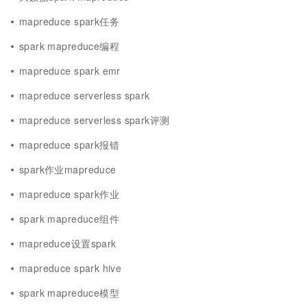
mapreduce spark任务
spark mapreduce编程
mapreduce spark emr
mapreduce serverless spark
mapreduce serverless spark评测
mapreduce spark报错
spark作业mapreduce
mapreduce spark作业
spark mapreduce组件
mapreduce设置spark
mapreduce spark hive
spark mapreduce模型