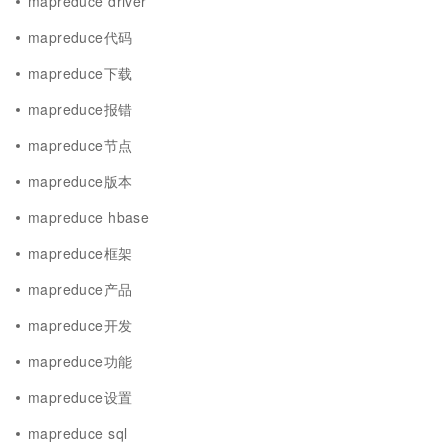
mapreduce driver
mapreduce代码
mapreduce下载
mapreduce报错
mapreduce节点
mapreduce版本
mapreduce hbase
mapreduce框架
mapreduce产品
mapreduce开发
mapreduce功能
mapreduce设置
mapreduce sql