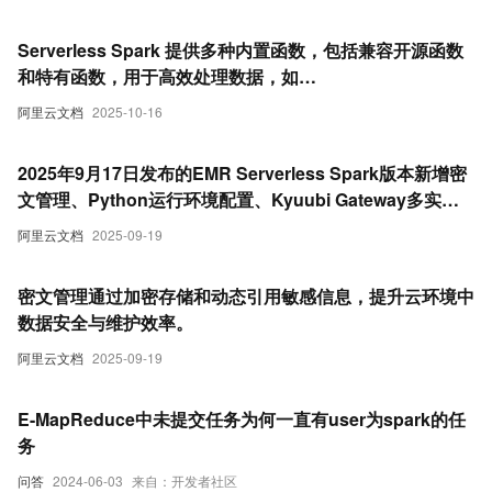
Serverless Spark 提供多种内置函数，包括兼容开源函数
和特有函数，用于高效处理数据，如
PARQUET_SCHEMA、PARQUET_METADATA、
阿里云文档
2025-10-16
URL_DECODE 等，支持复杂数据操作与解析。
2025年9月17日发布的EMR Serverless Spark版本新增密
文管理、Python运行环境配置、Kyuubi Gateway多实例
支持及引擎性能优化等功能，提升安全性和任务效率。
阿里云文档
2025-09-19
密文管理通过加密存储和动态引用敏感信息，提升云环境中
数据安全与维护效率。
阿里云文档
2025-09-19
E-MapReduce中未提交任务为何一直有user为spark的任
务
问答
2024-06-03
来自：开发者社区