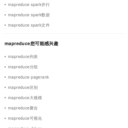
mapreduce spark并行
mapreduce spark数据
mapreduce spark文件
mapreduce您可能感兴趣
mapreduce列表
mapreduce分组
mapreduce pagerank
mapreduce区别
mapreduce大规模
mapreduce聚合
mapreduce可视化