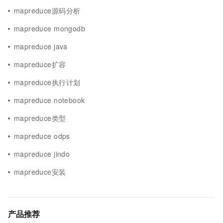
mapreduce源码分析
mapreduce mongodb
mapreduce java
mapreduce扩容
mapreduce执行计划
mapreduce notebook
mapreduce类型
mapreduce odps
mapreduce jindo
mapreduce安装
产品推荐