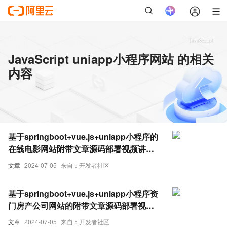
JavaScript uniapp小程序网站 的相关
内容
基于springboot+vue.js+uniapp小程序的
在线电影网站附带文章源码部署视频讲解
等
文章
2024-07-05
来自：开发者社区
基于springboot+vue.js+uniapp小程序资
门房产公司网站的附带文章源码部署视频
讲解等
文章
2024-07-05
来自：开发者社区