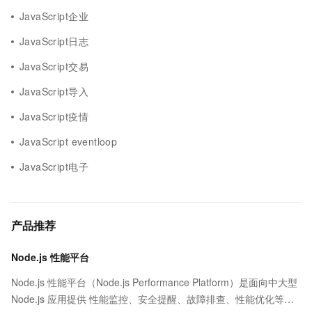
JavaScript企业
JavaScript日志
JavaScript交易
JavaScript导入
JavaScript疫情
JavaScript eventloop
JavaScript电子
产品推荐
Node.js 性能平台
Node.js 性能平台（Node.js Performance Platform）是面向中大型
Node.js 应用提供 性能监控、安全提醒、故障排查、性能优化等服