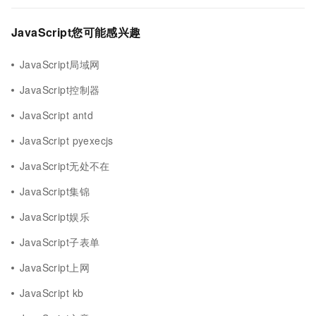
JavaScript您可能感兴趣
JavaScript局域网
JavaScript控制器
JavaScript antd
JavaScript pyexecjs
JavaScript无处不在
JavaScript集锦
JavaScript娱乐
JavaScript子表单
JavaScript上网
JavaScript kb