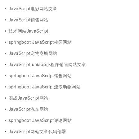
JavaScript电影网站文章
JavaScript销售网站
技术网站JavaScript
springboot JavaScript校园网站
JavaScript宠物商城网站
JavaScript uniapp小程序销售网站文章
springboot JavaScript销售网站
springboot JavaScript流浪动物网站
实战JavaScript网站
JavaScript汽车网站
springboot JavaScript评论网站
JavaScript网站文章代码部署