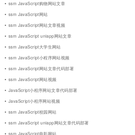
ssm JavaScript购物网站文章
ssm JavaScript网站
ssm JavaScript网站文章视频
ssm JavaScript uniapp网站文章
ssm JavaScript大学生网站
ssm JavaScript小程序网站视频
ssm JavaScript网站文章代码部署
ssm JavaScript网站视频
JavaScript小程序网站文章代码部署
JavaScript小程序网站视频
ssm JavaScript校园网站
ssm JavaScript uniapp网站文章代码部署
ssm JavaScript电影网站