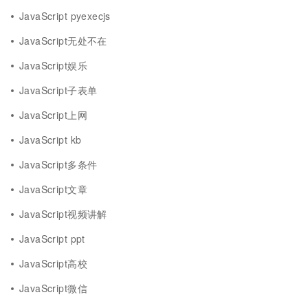
JavaScript pyexecjs
JavaScript无处不在
JavaScript娱乐
JavaScript子表单
JavaScript上网
JavaScript kb
JavaScript多条件
JavaScript文章
JavaScript视频讲解
JavaScript ppt
JavaScript高校
JavaScript微信