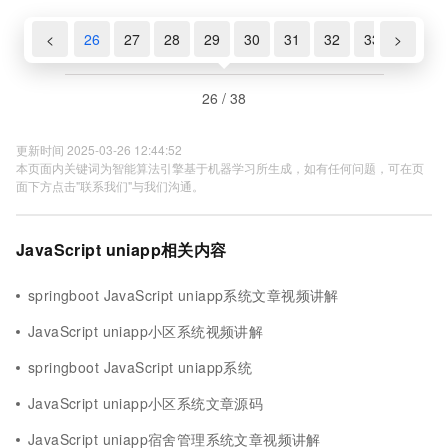
24
25
<
26
27
28
29
30
31
32
33
>
34
26 / 38
更新时间 2025-03-26 12:44:52
本页面内关键词为智能算法引擎基于机器学习所生成，如有任何问题，可在页
面下方点击"联系我们"与我们沟通。
JavaScript uniapp相关内容
springboot JavaScript uniapp系统文章视频讲解
JavaScript uniapp小区系统视频讲解
springboot JavaScript uniapp系统
JavaScript uniapp小区系统文章源码
JavaScript uniapp宿舍管理系统文章视频讲解