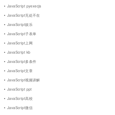
JavaScript pyexecjs
JavaScript无处不在
JavaScript娱乐
JavaScript子表单
JavaScript上网
JavaScript kb
JavaScript多条件
JavaScript文章
JavaScript视频讲解
JavaScript ppt
JavaScript高校
JavaScript微信