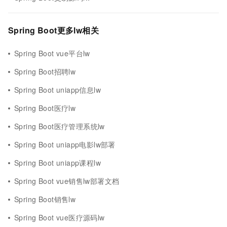
Spring Boot更多lw相关
Spring Boot vue平台lw
Spring Boot招聘lw
Spring Boot uniapp信息lw
Spring Boot医疗lw
Spring Boot医疗管理系统lw
Spring Boot uniapp电影lw部署
Spring Boot uniapp课程lw
Spring Boot vue销售lw部署文档
Spring Boot销售lw
Spring Boot vue医疗源码lw