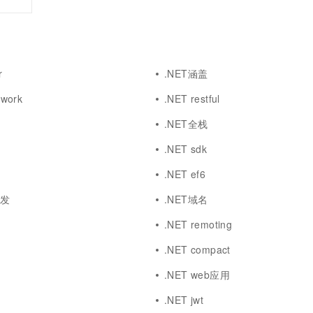
一个 AI 助手
超强辅助，Bol
即刻拥有 DeepSeek-R1 满血版
在企业官网、通讯软件中为客户提供 AI 客服
多种方案随心选，轻松解锁专属 DeepSeek
r
.NET涵盖
ework
.NET restful
.NET全栈
.NET sdk
.NET ef6
开发
.NET域名
.NET remoting
.NET compact
.NET web应用
.NET jwt