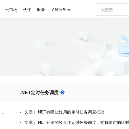
云市场
伙伴
服务
了解阿里云
AI 特惠
数据与 API
成为产品伙伴
企业增值服务
最佳实践
价格计算器
AI 场景体
基础软件
产品伙伴合
阿里云认证
市场活动
配置报价
大模型
自助选配和估算价格
步到位
智启 AI 普惠权益
产品生态集成认证中心
企业支持计划
云上春晚
域名与网站
Qwen Audio：打造专属 AI 语音助手
千问官方 MaaS 平台，为开发者和 Agent 而生，新用户赠送 1 亿 + tokens 额度
一句话生成原生
AI Coding
阿里云Maa
2026 阿里云
云服务器 E
为企业打
数据集
Windows
大模型认证
模型
NEW
NEW
格式还原
值低价云产品抢先购
至高享 1亿+免费 tokens，加速 Al 应用落地
提供智能易用的域名与建站服务
Qwen-Audio-3.0-Realtime 端到端实时语音角色扮演
输入一句话想法,
智能编程，一键
安全可靠、
产品生态伙伴
专家技术服务
云上奥运之旅
弹性计算合作
阿里云中企出
手机三要素
宝塔 Linux
全部认证
价格优势
开源旗舰模型
即刻拥有 DeepSeek-V4-Pro
阿里云 OPC 创新助力计划
千问大模型
一键部署幻兽
AI 电商营销
对象存储 O
大模型
产品生态伙伴工作台
企业增值服务台
云栖战略参考
云存储合作计
云栖大会
身份实名认证
CentOS
训练营
推动算力普惠，释放技术红利
最高返9万
真正可用的 1M 上下文,一次完成代码全链路开发
快速构建应用程序和网站，即刻迈出上云第一步
轻松解锁专属 DeepSeek-V4-Pro
至高百万元 Token 补贴，加速一人公司成长
多元化、高性能、安全可靠的大模型服务
一键购买专属
从图文生成到
云上的中国
数据库合作计
活动全景
短信
Docker
图片和
自进化智能体
5 分钟轻松部署专属 QwenPaw
Token Plan 模型订阅计划
数字证书管理服务（原SSL证书）
高效搭建 AI
AI 广告创作
无影云电脑
企业成长
NEW
HOT
信息公告
看见新力量
云网络合作计
OCR 文字识别
JAVA
越聪明
证享300元代金券
全托管，含MySQL、PostgreSQL、SQL Server、MariaDB多引擎
Qwen3.8-Max 首发尝鲜，限时加量 10 倍，夜间低至2折
实现全站HTTPS，呈现可信的WEB访问
从聊天伙伴进化为能主动干活的本地数字员工
图文、视频一
随时随地安
Kimi-K3
HappyHors
NEW
魔搭 Mode
.NET定时任务调度
loud
服务实践
官网公告
Kimi 最新旗舰模型，长程编程与推理利器
让文字生成流
金融模力时刻
Salesforce O
版
发票查验
全能环境
Claude Code + GStack 打造工程团队
千问办公，限时限量积分加倍
Qoder
低代码高效构
AI 建站
短信服务
型
NEW
作计划
计划
创新中心
魔搭 ModelSc
健康状态
理服务
让AI从“聊天伙伴”进化为能干活的“数字员工”
安装技能 GStack，拥有专属 AI 工程团队
你的AI工作搭子，覆盖日常办公高频场景
面向真实软件的智能体编程平台
0 代码专业建
客户案例
天气预报查询
操作系统
Deepseek-v4-pro
HappyHors
态合作计划
案
文章 | .NET有哪些好用的定时任务调度框架
态智能体模型
旗舰 MoE 大模型，百万上下文与顶尖推理能力
图生视频，流
同享
万小智 AI 建站低至 15元/月
Qoder CN
AI 短剧/漫剧
云原生数据库 
快递物流查询
WordPress
成为服务伙
高校合作
文章 | .NET开源的轻量化定时任务调度，支持临时的延时任务和重复循环任务(可持久化) - FreeSchedu
点，立即开启云上创新
覆盖公网/内网、递归/权威、移动APP等全场景解析服务
送.CN域名，送备案服务码
基于千问大模型等，支持代码智能生成、研发智能问答
AI助力短剧
GLM-5.2
Wan2.7-T
Ubuntu