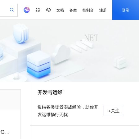
文档
备案
控制台
注册
登录
验
作计划
器
AI 活动
专业服务
服务伙伴合作计划
开发者社区
加入我们
产品动态
服务平台百炼
阿里云 OPC 创新助力计划
一站式生成采购清单，支持单品或批量购买
可编辑精美 PPT 文稿
S产品伙伴计划（繁花）
峰会
CS
造的大模型服务与应用开发平台
Agency Agents：拥有专属领域专家
AI 生产力先锋
Al MaaS 服务伙伴赋能合作
域名
博文
Careers
至高可申请百万元
Qwen3.8-Max 模型上线
 轻松生成专业的 PPT
开启高性价比 AI 编程新体验
弹性可伸缩的云计算服务
先锋实践拓展 AI 生产力的边界
多领域专家智能体,一键组建 AI 虚拟交付团队
Token 补贴，五大权
计划
海大会
伙伴信用分合作计划
商标
问答
社会招聘
益加速 OPC 成功
帕鲁游戏服务器
SS
HappyHorse 打造一站式影视创作平台
飞天发布时刻
HOT
Open Search 向量检索版支
划
备案
电子书
校园招聘
联机服务器，轻松开启游戏
视频创作，一键激活电商全链路生产力
稳定、安全、高性价比、高性能的云存储服务
所见，即是所愿
持视频检索 Pipeline 功能
可视化编排打通从文字构思到成片全链路闭环
更多支持
划
公司注册
镜像站
视频生成
语音识别与合成
 智能体与工作流应用
漫剧工坊：一站式动画创作平台
AI 实训营
应用身份服务 (IDaaS)
合作伙伴培训与认证
开发与运维
划
上云迁移
站生成，高效打造优质广告素材
全接入的云上超级电脑
通过阿里云百炼高效搭建AI应用,助力高效开发
快速生产连贯的高质量长漫剧
从基础到进阶，Agent 创客手把手教你
OpenClaw 管理能力上线
e-1.1-T2V
Qwen3-TTS-Flash
lScope
我要反馈
查询合作伙伴
畅细腻的高质量视频
离线语音合成大模型，多语言方言自适应，低延迟高稳定
n Alibaba Cloud ISV 合作
代维服务
建企业门户网站
10 分钟搭建微信、支付宝小程序
MaxCompute MaxFrame 提
集结各类场景实战经验，助你开
+关注
创新加速
ope
登录合作伙伴管理后台
我要建议
站，无忧落地极速上线
以可视化方式快速构建移动和 PC 门户网站
国内短信简单易用，安全可靠，秒级触达，全球覆盖200+国家和地区。
高效部署网站，快速应用到小程序
供自动弹性内存功能
发运维畅行无忧
e-1.1-I2V
Cosyvoice-V3-Flash
安全
畅自然，细节丰富
高表现力语音合成大模型，语音克隆听感自然
我要投诉
PolarDB
上云场景组合购
Milvus 弹性伸缩功能新增节
伴
ler
漫剧创作，剧本、分镜、视频高效生成
100%兼容MySQL、PostgreSQL，兼容Oracle，支持集中和分布式
覆盖90%+业务场景，专享组合折扣价
点支持范围
2V
VPN
Fun-ASR