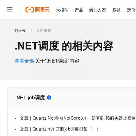
大模型
产品
解决方案
权益
定价
阿里云
.NET调度
大模型
产品
解决方案
权益
定价
云市场
伙伴
服务
了解阿里云
精选产品
精选解决方案
普惠上云
产品定价
精选商城
成为销售伙伴
售前咨询
为什么选择阿里云
千问AI平台
.NET调度 的相关内容
了解云产品的定价详情
大模型服务平台百炼
睿译宝，AI翻译排版一
普惠上云 官方力荐
分销伙伴
在线服务
网站建设
什么是云计算
大
大模型服务与应用平台
上传文档即自动完成翻译和
云服务器38元/年起，超
咨询伙伴
多端小程序
技术领先
查看全部
关于".NET调度"内容
云上成本管理
售后服务
轻量应用服务器
GLM-5.2：长任务时代
官方推荐返现计划
大模型
精选产品
精选解决方案
Salesforce 国际版订阅
稳定可靠
管理和优化成本
推荐新用户得奖励，单订单
销售伙伴合作计划
自助服务
友盟天域
安全合规
人工智能与机器学习
AI
文本生成
云数据库 RDS
Hermes Agent，打造
云工开物
无影生态合作计划
在线服务
观测云
分析师报告
自主进化，持久记忆，越用
高校专属算力普惠，学生认
计算
互联网应用开发
Qwen3.8-Max
HOT
.NET job调度
Salesforce On Alibaba C
工单服务
智能体时代全能旗舰模型
Tuya 物联网平台阿里云
研究报告与白皮书
人工智能平台 PAI
快速拥有专属 OpenClaw
大模
Consulting Partner 合
大数据
容器
免费试用
短信专区
一站式AI开发、训练和推
蓝凌 OA
Qwen3.7-Plus
AI 大模型销售与服务生
现代化应用
存储
文章 | Quartz.Net整合NetCore3.1，部署到IIS服务器上后台定时Job不被调度的解决方
天池大赛
能看、能想、能动手的多模
云解析DNS
解决方案免费试用 新老
电子合同
文章 | Quartz.net 开源job调度框架（一）
最高领取价值200元试用
安全
网络与CDN
AI 算法大赛
Qwen3-VL-Plus
畅捷通