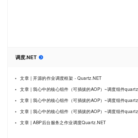
大数据开发治理平台 Data
AI 产品 免费试用
网络
安全
云开发大赛
Tableau 订阅
1亿+ 大模型 tokens 和 
可观测
入门学习赛
中间件
AI空中课堂在线直播课
云防火墙
140+云产品 免费试用
大模型服务
上云与迁云
云原生的云上边界网络安全
产品新客免费试用，最长1
数据库
生态解决方案
千问AI平台-Token Plan
企业出海
大模型ACA认证体验
大数据计算
助力企业全员 AI 认知与能
行业生态解决方案
政企业务
调度.NET
媒体服务
千问AI平台-模型体验
开发者生态解决方案
在线体验全尺寸、多种模态
企业服务与云通信
AI 开发和 AI 应用解决
文章 | 开源的作业调度框架 - Quartz.NET
Happy 系列大模型
域名与网站
文章 | 我心中的核心组件（可插拔的AOP）~调度组件quartz.net续~任务管理器的开发(CronTrigger强大功能
终端用户计算
文章 | 我心中的核心组件（可插拔的AOP）~调度组件quartz.ne
Serverless
大模型解决方案
文章 | 我心中的核心组件（可插拔的AOP）~调度组件quartz.net续~任务管理器的开
开发工具
文章 | ABP后台服务之作业调度Quartz.NET
快速部署 Dify，高效搭建 
迁移与运维管理