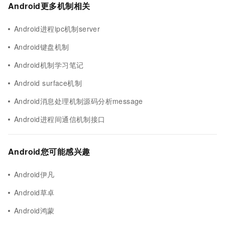
Android更多机制相关
Android进程ipc机制server
Android键盘机制
Android机制学习笔记
Android surface机制
Android消息处理机制源码分析message
Android进程间通信机制接口
Android您可能感兴趣
Android伊凡
Android草卓
Android鸿蒙