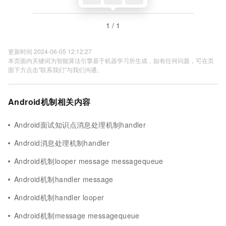
1 / 1
更新时间 2024-06-05 12:12:27
本页面内关键词为智能算法引擎基于机器学习所生成，如有任何问题，可在页
面下方点击"联系我们"与我们沟通。
Android机制相关内容
Android面试知识点消息处理机制handler
Android消息处理机制handler
Android机制looper message messagequeue
Android机制handler message
Android机制handler looper
Android机制message messagequeue