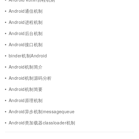
Android通信机制
Android进程机制
Android后台机制
Android接口机制
binder机制Android
Android机制简介
Android机制源码分析
Android机制简要
Android原理机制
Android异步机制messagequeue
Android类加载器classloader机制