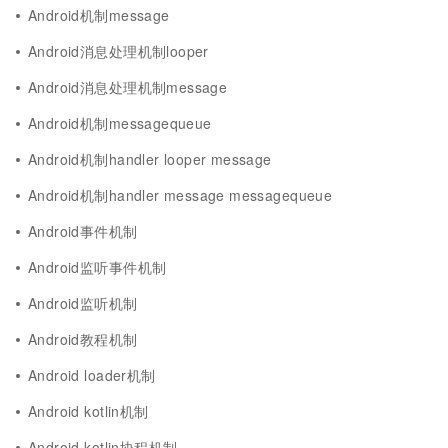
Android机制message
Android消息处理机制looper
Android消息处理机制message
Android机制messagequeue
Android机制handler looper message
Android机制handler message messagequeue
Android事件机制
Android监听事件机制
Android监听机制
Android教程机制
Android loader机制
Android kotlin机制
Android kotlin协程机制