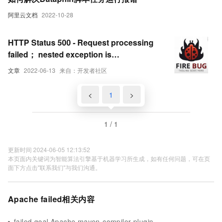
阿里云文档
2022-10-28
HTTP Status 500 - Request processing
failed； nested exception is
org.apache.ibatis.binding.BindingEx
文章
2022-06-13
来自：开发者社区
<
1
>
1 / 1
更新时间 2024-06-05 12:13:52
本页面内关键词为智能算法引擎基于机器学习所生成，如有任何问题，可在页
面下方点击"联系我们"与我们沟通。
Apache failed相关内容
failed goal Apache maven-compiler-plugin