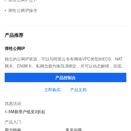
弹性公网IP操作
产品推荐
弹性公网IP
独立的公网IP资源，可以与阿里云专有网络VPC类型的ECS、NAT
网关、ENI网卡、私网负载均衡SLB绑定，并可以动态解绑，实现公
网IP与ECS、NAT网关、ENI网卡、SLB的解耦，满足灵活管理的要
产品控制台
求。
立即购买
产品文档
优惠活动
1-5M新用户低至3折起
产品入门
用户指南
常见问题