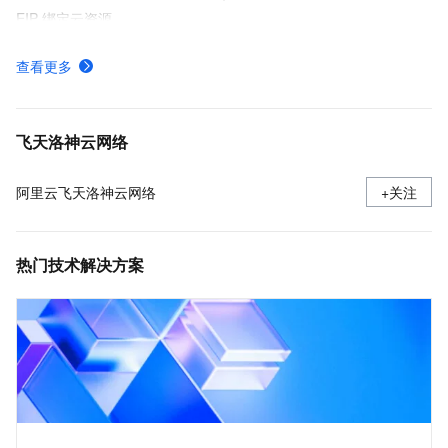
EIP 绑定云资源
弹性公网IP的使用限制
查看更多
普通模式实现ECS绑定多EIP
IP 地址池
飞天洛神云网络
阿里云飞天洛神云网络
+关注
热门技术解决方案