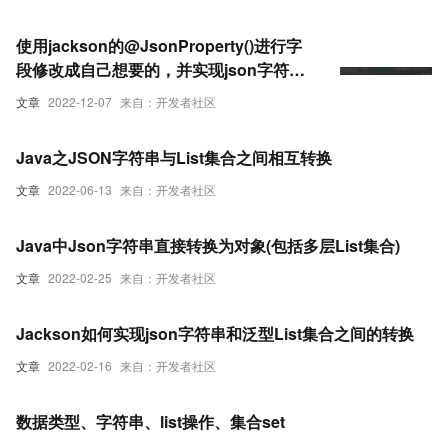
使用jackson的@JsonProperty()进行字
段修改成自己想要的，并实现json字符串
和list集合相互转换
文章
2022-12-07
来自：开发者社区
Java之JSON字符串与List集合之间相互转换
文章
2022-06-13
来自：开发者社区
Java中Json字符串直接转换为对象(包括多层List集合)
文章
2022-02-25
来自：开发者社区
Jackson如何实现json字符串和泛型List集合之间的转换
文章
2022-02-16
来自：开发者社区
数据类型、字符串、list操作、集合set