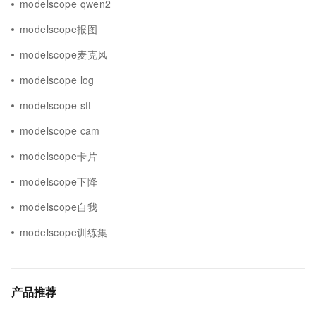
modelscope qwen2
modelscope报图
modelscope麦克风
modelscope log
modelscope sft
modelscope cam
modelscope卡片
modelscope下降
modelscope自我
modelscope训练集
产品推荐