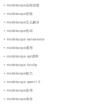
modelscope远程连接
modelscope登陆
modelscope怎么解决
modelscope热词
modelscope sensevoice
modelscope通用
modelscope api调用
modelscope funclip
modelscope能力
modelscope qwen1.5
modelscope是用
modelscope身份