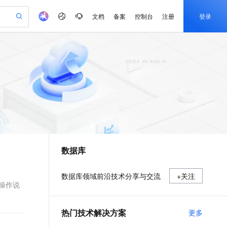
文档
备案
控制台
注册
登录
验
作计划
器
AI 活动
专业服务
服务伙伴合作计划
开发者社区
加入我们
产品动态
服务平台百炼
阿里云 OPC 创新助力计划
一站式生成采购清单，支持单品或批量购买
可编辑精美 PPT 文稿
S产品伙伴计划（繁花）
峰会
CS
造的大模型服务与应用开发平台
Agency Agents：拥有专属领域专家
AI 生产力先锋
Al MaaS 服务伙伴赋能合作
域名
博文
Careers
至高可申请百万元
Qwen3.8-Max 模型上线
 轻松生成专业的 PPT
开启高性价比 AI 编程新体验
弹性可伸缩的云计算服务
先锋实践拓展 AI 生产力的边界
多领域专家智能体,一键组建 AI 虚拟交付团队
Token 补贴，五大权
计划
海大会
伙伴信用分合作计划
商标
问答
社会招聘
益加速 OPC 成功
帕鲁游戏服务器
SS
HappyHorse 打造一站式影视创作平台
飞天发布时刻
HOT
Open Search 向量检索版支
划
备案
电子书
校园招聘
联机服务器，轻松开启游戏
视频创作，一键激活电商全链路生产力
稳定、安全、高性价比、高性能的云存储服务
所见，即是所愿
持视频检索 Pipeline 功能
可视化编排打通从文字构思到成片全链路闭环
更多支持
划
公司注册
镜像站
视频生成
语音识别与合成
 智能体与工作流应用
漫剧工坊：一站式动画创作平台
AI 实训营
应用身份服务 (IDaaS)
合作伙伴培训与认证
数据库
划
上云迁移
站生成，高效打造优质广告素材
全接入的云上超级电脑
通过阿里云百炼高效搭建AI应用,助力高效开发
快速生产连贯的高质量长漫剧
从基础到进阶，Agent 创客手把手教你
OpenClaw 管理能力上线
e-1.1-T2V
Qwen3-TTS-Flash
lScope
我要反馈
查询合作伙伴
畅细腻的高质量视频
离线语音合成大模型，多语言方言自适应，低延迟高稳定
n Alibaba Cloud ISV 合作
代维服务
建企业门户网站
10 分钟搭建微信、支付宝小程序
MaxCompute MaxFrame 提
数据库领域前沿技术分享与交流
+关注
创新加速
ope
登录合作伙伴管理后台
我要建议
站，无忧落地极速上线
以可视化方式快速构建移动和 PC 门户网站
国内短信简单易用，安全可靠，秒级触达，全球覆盖200+国家和地区。
高效部署网站，快速应用到小程序
供自动弹性内存功能
L操作说
e-1.1-I2V
Cosyvoice-V3-Flash
安全
畅自然，细节丰富
高表现力语音合成大模型，语音克隆听感自然
我要投诉
PolarDB
上云场景组合购
Milvus 弹性伸缩功能新增节
伴
热门技术解决方案
更多
漫剧创作，剧本、分镜、视频高效生成
100%兼容MySQL、PostgreSQL，兼容Oracle，支持集中和分布式
覆盖90%+业务场景，专享组合折扣价
点支持范围
2V
VPN
Fun-ASR