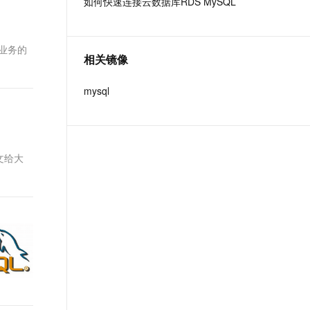
如何快速连接云数据库RDS MySQL
t.diy 一步搞定创意建站
构建大模型应用的安全防护体系
通过自然语言交互简化开发流程,全栈开发支持
通过阿里云安全产品对 AI 应用进行安全防护
对业务的
相关镜像
mysql
本文给大