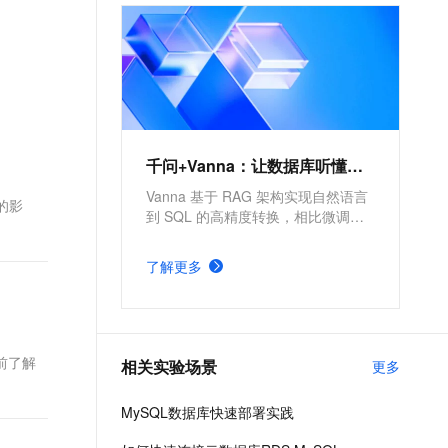
文戏情感细腻自然，动作戏激烈拳拳到肉，实现更强表演能力
支持中英文自由切换，具备更强的噪声鲁棒性
ernetes 版 ACK
云聚AI 严选权益
AI 原生数据库服务发布
SSL 证书
，一键激活高效办公新体验
理容器应用的 K8s 服务
精选AI产品，从模型到应用全链提效
Agent 数据网关
堡垒机
AI 用量加速计划
云原生数据库 PolarDB
应用
防火墙
、识别商机，让客服更高效、服务更出色。
新老同享，达量后返
Agentic Database 发布
千问办公
主机安全
NEW
的智能体编程平台
一站式AI生产力平台
千问+Vanna：让数据库听懂人话
AI 应用及服务市场
伶鹊
Vanna 基于 RAG 架构实现自然语言
的影
企业级人与Agent协作平台，接入和调度多个数字员工
智能客服平台，对话机器人、对话分析、智能外呼
到 SQL 的高精度转换，相比微调方
AI 应用
案更简单。依托阿里云全栈云能力，
大模型服务平台百炼 - 全妙
可显著提高自然语言理解精准度与
大模型
了解更多
应用创作平台
SQL 生成执行效率。
多模态内容创作工具，已接入 DeepSeek
自然语言处理
数据标注
L前了解
相关实验场景
更多
机器学习
息提取
与 AI 智能体进行实时音视频通话
MySQL数据库快速部署实践
从文本、图片、视频中提取结构化的属性信息
构建支持视频理解的 AI 音视频实时通话应用