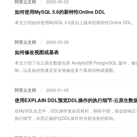
阿里云文档
2026-06-02
大数据开发治理平台 Data
AI 产品 免费试用
网络
安全
云开发大赛
Tableau 订阅
如何使用MySQL 5.6的新特性Online DDL
1亿+ 大模型 tokens 和 
可观测
入门学习赛
中间件
AI空中课堂在线直播课
本文介绍如何使用MySQL 5.6及以上版本的新特性Online DDL。
云防火墙
140+云产品 免费试用
大模型服务
上云与迁云
云原生的云上边界网络安全
产品新客免费试用，最长1
数据库
生态解决方案
千问AI平台-Token Plan
阿里云文档
2026-05-26
企业出海
大模型ACA认证体验
大数据计算
助力企业全员 AI 认知与能
行业生态解决方案
如何修改视图或基表
政企业务
媒体服务
千问AI平台-模型体验
开发者生态解决方案
本文介绍了在云原生数据仓库 AnalyticDB PostgreS
在线体验全尺寸、多种模态
企业服务与云通信
响，以及如何快速且安全地修改某个基表结构或视图。
AI 开发和 AI 应用解决
Happy 系列大模型
域名与网站
阿里云文档
2026-01-05
终端用户计算
使用EXPLAIN DDL预览DDL操作的执行细节-云原生数据库
Serverless
大模型解决方案
在MySQL生态中，DDL操作复杂且耗时，稍有不慎，就会影响正常业务
执行细节，从而正确评估DDL操作对当前业务的影响。
开发工具
快速部署 Dify，高效搭建 
迁移与运维管理