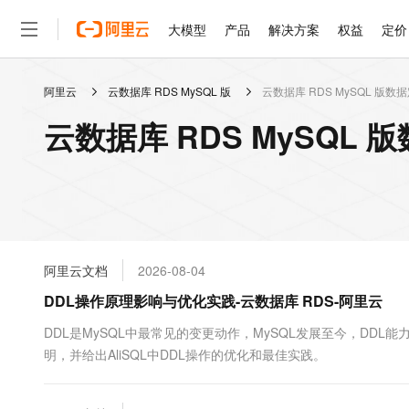
大模型
产品
解决方案
权益
定价
阿里云
云数据库 RDS MySQL 版
云数据库 RDS MySQL 版数
大模型
产品
解决方案
权益
定价
云市场
伙伴
服务
了解阿里云
精选产品
精选解决方案
普惠上云
产品定价
精选商城
成为销售伙伴
售前咨询
为什么选择阿里云
千问AI平台
云数据库 RDS MySQL 
了解云产品的定价详情
大模型服务平台百炼
睿译宝，AI翻译排版一
普惠上云 官方力荐
分销伙伴
在线服务
网站建设
什么是云计算
大
大模型服务与应用平台
上传文档即自动完成翻译和
云服务器38元/年起，超
咨询伙伴
多端小程序
技术领先
云上成本管理
售后服务
轻量应用服务器
GLM-5.2：长任务时代
官方推荐返现计划
大模型
精选产品
精选解决方案
Salesforce 国际版订阅
稳定可靠
管理和优化成本
推荐新用户得奖励，单订单
销售伙伴合作计划
自助服务
友盟天域
安全合规
人工智能与机器学习
AI
文本生成
云数据库 RDS
Hermes Agent，打造
云工开物
无影生态合作计划
在线服务
阿里云文档
2026-08-04
观测云
分析师报告
自主进化，持久记忆，越用
高校专属算力普惠，学生认
计算
互联网应用开发
Qwen3.8-Max
HOT
Salesforce On Alibaba C
工单服务
DDL操作原理影响与优化实践-云数据库 RDS-阿里云
智能体时代全能旗舰模型
Tuya 物联网平台阿里云
研究报告与白皮书
人工智能平台 PAI
快速拥有专属 OpenClaw
大模
Consulting Partner 合
大数据
容器
免费试用
短信专区
一站式AI开发、训练和推
DDL是MySQL中最常见的变更动作，MySQL发展至今，DDL
蓝凌 OA
Qwen3.7-Plus
AI 大模型销售与服务生
现代化应用
明，并给出AliSQL中DDL操作的优化和最佳实践。
存储
天池大赛
能看、能想、能动手的多模
云解析DNS
解决方案免费试用 新老
电子合同
最高领取价值200元试用
安全
网络与CDN
AI 算法大赛
Qwen3-VL-Plus
畅捷通