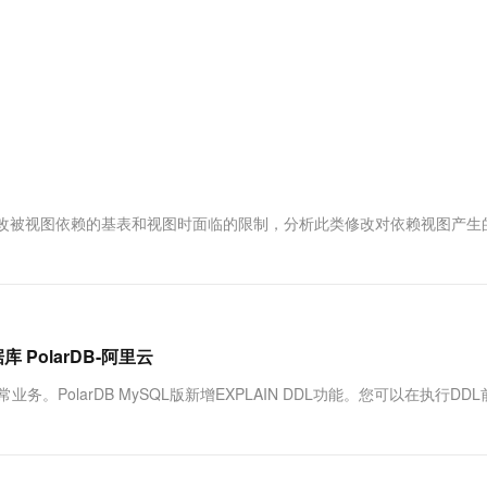
服务生态伙伴
视觉 Coding、空间感知、多模态思考等全面升级
1M上下文，专为长程任务能力而生
云工开物
企业应用
Works
Night Plan 支持 Qwen 3.8-Max
云原生大数据计算服务 MaxCompute
AI 办公
容器服务 Kub
NEW
Red Hat
30+ 款产品免费体验
Data Agent 驱动的一站式 Data+AI 开发治理平台
夜间 5 折，Qwen/Meoo/TokenPlan 客户专享
面向分析的企业级SaaS模式云数据仓库
AI智能应用
提供一站式管
科研合作
ERP
堂（旗舰版）
SUSE
智能客服
AI 应用构建
大模型原生
CRM
防护产品
2个月
自动承接线索
建站小程序
Qoder
大模型服务平台百炼-应用模版
OA 办公系统
HOT
NEW
面向真实软件
个人版上线、团队版降价；千问3.8-Max首发发尝鲜
丰富多元化的应用模版和解决方案
力提升
财税管理
模板建站
万有无界
大模型服务平台百炼-智能体
400电话
定制建站
QL 版中，修改被视图依赖的基表和视图时面临的限制，分析此类修改对依赖视图产生
的模型效果
灵活可视化地构建企业级 Agent
方案
广告营销
模板小程序
秒悟
人工智能平台 PAI
定制小程序
云端极速 AI 
新一代 AI 视频生成模型，深度适配广告营销等场景
AI Native 的算法工程平台，一站式完成建模、训练、推理服务部署
APP 开发
 PolarDB-阿里云
建站系统
。PolarDB MySQL版新增EXPLAIN DDL功能。您可以在执行DD
AI 应用
10分钟微调：让0.6B模型媲美235B模
多模态数据信
型
依托云原生高可用架构,实现Dify私有化部署
用1%尺寸在特定领域达到大模型90%以上效果