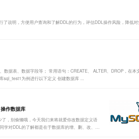
一个 AI 助手
超强辅助，Bol
即刻拥有 DeepSeek-R1 满血版
在企业官网、通讯软件中为客户提供 AI 客服
多种方案随心选，轻松解锁专属 DeepSeek
操作进行了说明，方便用户查询和了解DDL的行为，评估DDL操作风险，降低
来操作数据库、数据表、数据字段等； 常用语句：CREATE、 ALTER、DROP，在
_test1为例进行以下定义 创建数据库 ...
）操作数据库
少了，别偷懒哦，今天我们来将就爱你改数据定义语
DDL。很多同学对DDL的了解都是在于数据库的增、删、改、
 user; // 创建一个名为 user的数据库 DROP