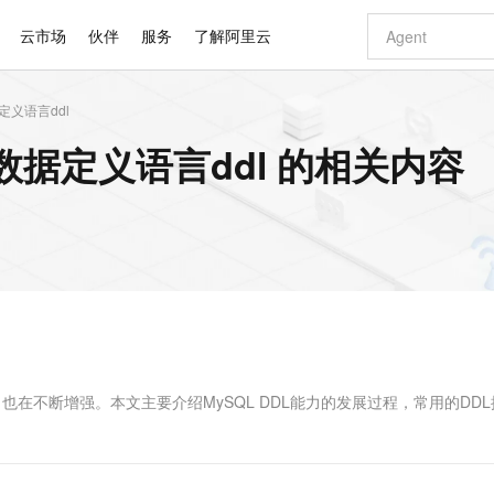
云市场
伙伴
服务
了解阿里云
据定义语言ddl
AI 特惠
数据与 API
成为产品伙伴
企业增值服务
最佳实践
价格计算器
AI 场景体
基础软件
产品伙伴合
阿里云认证
市场活动
配置报价
大模型
版数据定义语言ddl 的相关内容
自助选配和估算价格
步到位
智启 AI 普惠权益
产品生态集成认证中心
企业支持计划
云上春晚
域名与网站
Qwen Audio：打造专属 AI 语音助手
千问官方 MaaS 平台，为开发者和 Agent 而生，新用户赠送 1 亿 + tokens 额度
一句话生成原生
AI Coding
阿里云Maa
2026 阿里云
云服务器 E
为企业打
数据集
Windows
大模型认证
模型
NEW
NEW
格式还原
值低价云产品抢先购
至高享 1亿+免费 tokens，加速 Al 应用落地
提供智能易用的域名与建站服务
Qwen-Audio-3.0-Realtime 端到端实时语音角色扮演
输入一句话想法,
智能编程，一键
安全可靠、
产品生态伙伴
专家技术服务
云上奥运之旅
弹性计算合作
阿里云中企出
手机三要素
宝塔 Linux
全部认证
价格优势
开源旗舰模型
即刻拥有 DeepSeek-V4-Pro
阿里云 OPC 创新助力计划
千问大模型
一键部署幻兽
AI 电商营销
对象存储 O
大模型
产品生态伙伴工作台
企业增值服务台
云栖战略参考
云存储合作计
云栖大会
身份实名认证
CentOS
训练营
推动算力普惠，释放技术红利
最高返9万
真正可用的 1M 上下文,一次完成代码全链路开发
快速构建应用程序和网站，即刻迈出上云第一步
轻松解锁专属 DeepSeek-V4-Pro
至高百万元 Token 补贴，加速一人公司成长
多元化、高性能、安全可靠的大模型服务
一键购买专属
从图文生成到
云上的中国
数据库合作计
活动全景
短信
Docker
图片和
自进化智能体
5 分钟轻松部署专属 QwenPaw
Token Plan 模型订阅计划
数字证书管理服务（原SSL证书）
高效搭建 AI
AI 广告创作
无影云电脑
企业成长
NEW
HOT
信息公告
看见新力量
云网络合作计
OCR 文字识别
JAVA
越聪明
证享300元代金券
全托管，含MySQL、PostgreSQL、SQL Server、MariaDB多引擎
Qwen3.8-Max 首发尝鲜，限时加量 10 倍，夜间低至2折
实现全站HTTPS，呈现可信的WEB访问
从聊天伙伴进化为能主动干活的本地数字员工
图文、视频一
随时随地安
Kimi-K3
HappyHors
NEW
魔搭 Mode
loud
服务实践
官网公告
Kimi 最新旗舰模型，长程编程与推理利器
让文字生成流
金融模力时刻
Salesforce O
版
发票查验
全能环境
Claude Code + GStack 打造工程团队
千问办公，限时限量积分加倍
Qoder
低代码高效构
AI 建站
短信服务
型
NEW
作计划
计划
创新中心
魔搭 ModelSc
健康状态
理服务
让AI从“聊天伙伴”进化为能干活的“数字员工”
安装技能 GStack，拥有专属 AI 工程团队
你的AI工作搭子，覆盖日常办公高频场景
面向真实软件的智能体编程平台
0 代码专业建
能力也在不断增强。本文主要介绍MySQL DDL能力的发展过程，常用的DD
客户案例
天气预报查询
操作系统
Deepseek-v4-pro
HappyHors
态合作计划
态智能体模型
旗舰 MoE 大模型，百万上下文与顶尖推理能力
图生视频，流
同享
万小智 AI 建站低至 15元/月
Qoder CN
AI 短剧/漫剧
云原生数据库 
快递物流查询
WordPress
成为服务伙
高校合作
点，立即开启云上创新
覆盖公网/内网、递归/权威、移动APP等全场景解析服务
送.CN域名，送备案服务码
基于千问大模型等，支持代码智能生成、研发智能问答
AI助力短剧
GLM-5.2
Wan2.7-T
Ubuntu